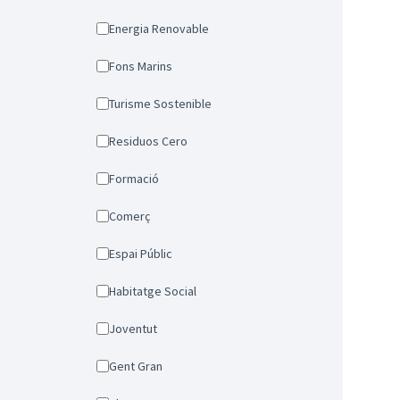
Energia Renovable
Fons Marins
Turisme Sostenible
Residuos Cero
Formació
Comerç
Espai Públic
Habitatge Social
Joventut
Gent Gran