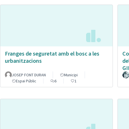
Franges de seguretat amb el bosc a les
Co
urbanitzacions
de
GI
JOSEP FONT DURAN
Municipi
Espai Públic
6
1