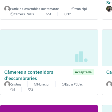
Se
Patricio Covarrubias Bustamante
Municipi
Carrers i Vials
1
32
Càmeres a contenidors
Ca
Acceptada
d'escombraries
Cristina
Municipi
Espai Públic
5
3