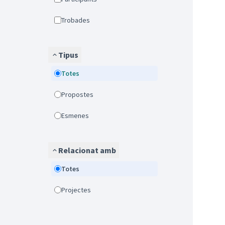
Trobades
Tipus
Totes
Propostes
Esmenes
Relacionat amb
Totes
Projectes