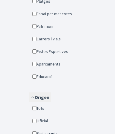
Platges
Espai per mascotes
Patrimoni
Carrers i Vials
Pistes Esportives
Aparcaments
Educació
Origen
Tots
Oficial
Participants