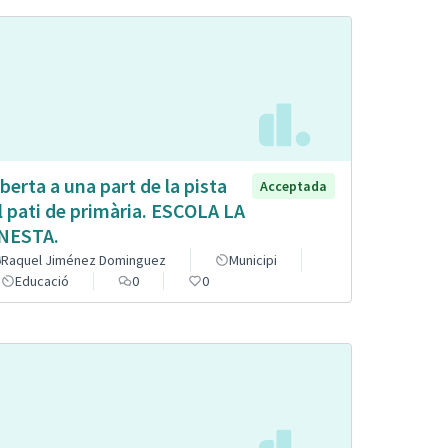
berta a una part de la pista
Acceptada
l pati de primària. ESCOLA LA
NESTA.
Raquel Jiménez Dominguez
Municipi
Educació
0
0