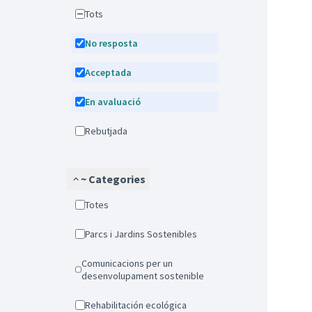
Tots
No resposta
Acceptada
En avaluació
Rebutjada
~ Categories
Totes
Parcs i Jardins Sostenibles
Comunicacions per un
desenvolupament sostenible
Rehabilitación ecológica