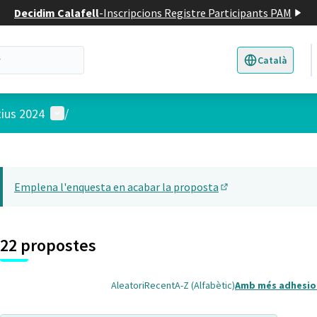
Decidim Calafell
-
Inscripcions Registre Participants PAM
Català
Triar la llengua
E
Menú d'usuari
tius 2024
/
 el mapa
t element és un mapa que presenta els components d'aquesta pàgina
Emplena l'enquesta en acabar la proposta
(Obrir en una pesta
22 propostes
Aleatori
Recent
A-Z (Alfabètic)
Amb més adhesio