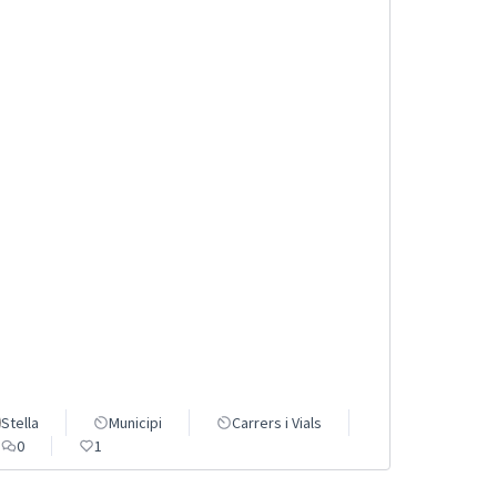
Stella
Municipi
Carrers i Vials
0
1