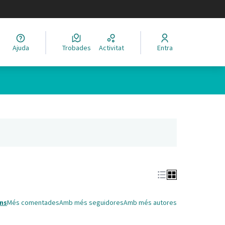
legir el idioma
Ajuda
Trobades
Activitat
Entra
Leaflet
|
©
HERE maps
 com a punts al mapa. L'element es pot fer servir amb un lector 
nya nova)
ns
Més comentades
Amb més seguidores
Amb més autores