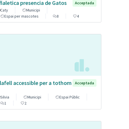
ñaletica presencia de Gatos
Acceptada
Caty
Municipi
Espai per mascotes
8
4
lafell accessible per a tothom
Acceptada
Silvia
Municipi
Espai Públic
1
2