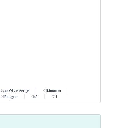
Juan Olive Verge
Municipi
Platges
3
1