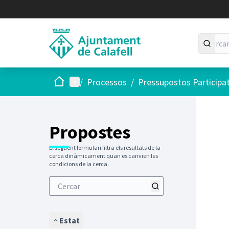
Inici
Menú principal
/
Processos
/
Pressupostos Participa
Saltar
El següen
+
−
Propostes
El següent formulari filtra els resultats de la
cerca dinàmicament quan es canvien les
condicions de la cerca.
Estat