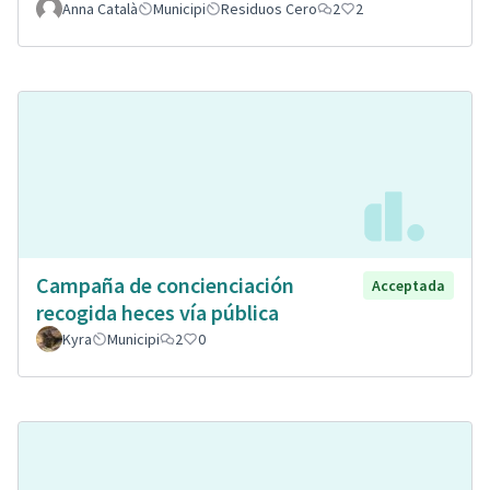
Anna Català
Municipi
Residuos Cero
2
2
Campaña de concienciación
Acceptada
recogida heces vía pública
Kyra
Municipi
2
0