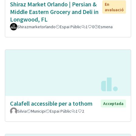
Shiraz Market Orlando | Persian &
En
avaluació
Middle Eastern Grocery and Deli in
Longwood, FL
Shirazmarketorlando
Espai Públic
1
0
Esmena
Calafell accessible per a tothom
Acceptada
Silvia
Municipi
Espai Públic
1
2