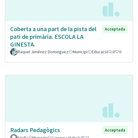
Coberta a una part de la pista del
Acceptada
pati de primària. ESCOLA LA
GINESTA.
Raquel Jiménez Dominguez
Municipi
Educació
0
0
Radars Pedagògics
Acceptada
Stella
Municipi
Carrers i Vials
0
1