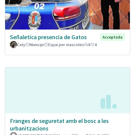
Señaletica presencia de Gatos
Acceptada
Caty
Municipi
Espai per mascotes
8
4
Franges de seguretat amb el bosc a les
urbanitzacions