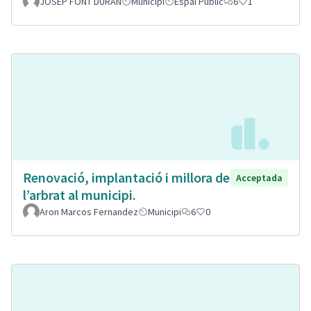
JOSEP FONT DURAN
Municipi
Espai Públic
6
1
Renovació, implantació i millora de
Acceptada
l’arbrat al municipi.
Aron Marcos Fernandez
Municipi
6
0