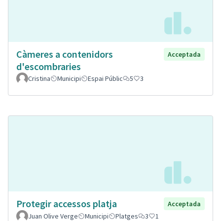
Càmeres a contenidors
Acceptada
d'escombraries
Cristina
Municipi
Espai Públic
5
3
Protegir accessos platja
Acceptada
Juan Olive Verge
Municipi
Platges
3
1