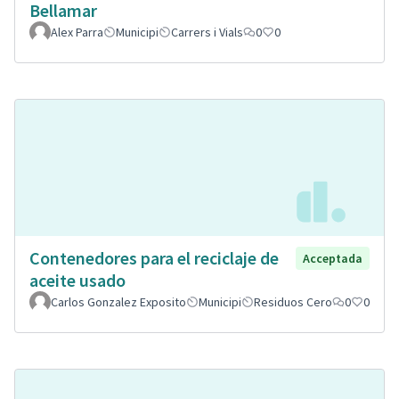
Bellamar
Alex Parra
Municipi
Carrers i Vials
0
0
Contenedores para el reciclaje de
Acceptada
aceite usado
Carlos Gonzalez Exposito
Municipi
Residuos Cero
0
0