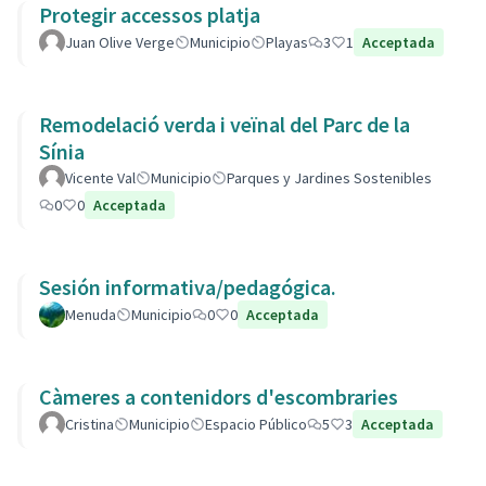
Protegir accessos platja
Juan Olive Verge
Municipio
Playas
3
1
Acceptada
Remodelació verda i veïnal del Parc de la
Sínia
Vicente Val
Municipio
Parques y Jardines Sostenibles
0
0
Acceptada
Sesión informativa/pedagógica.
Menuda
Municipio
0
0
Acceptada
Càmeres a contenidors d'escombraries
Cristina
Municipio
Espacio Público
5
3
Acceptada