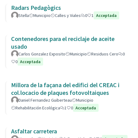
Radars Pedagògics
Stella
Municipio
Calles y Viales
0
1
Acceptada
Contenedores para el reciclaje de aceite
usado
Carlos Gonzalez Exposito
Municipio
Residuos Cero
0
0
Acceptada
Millora de la façana del edifici del CREAC i
col.locacio de plaques fotovoltaiques
Daniel Fernandez Guiberteau
Municipio
Rehabilitación Ecológica
1
0
Acceptada
Asfaltar carretera