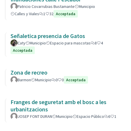
Patricio Covarrubias Bustamante
Municipio
Calles y Viales
1
32
Acceptada
Señaletica presencia de Gatos
Caty
Municipio
Espacio para mascotas
8
4
Acceptada
Zona de recreo
Barmon
Municipio
0
0
Acceptada
Franges de seguretat amb el bosc a les
urbanitzacions
JOSEP FONT DURAN
Municipio
Espacio Público
6
1