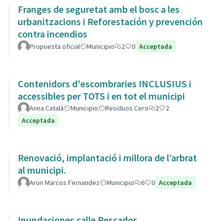
Franges de seguretat amb el bosc a les
urbanitzacions i Reforestación y prevención
contra incendios
Propuesta oficial
Municipio
2
0
Acceptada
Contenidors d'escombraries INCLUSIUS i
accessibles per TOTS i en tot el municipi
Anna Català
Municipio
Residuos Cero
2
2
Acceptada
Renovació, implantació i millora de l’arbrat
al municipi.
Aron Marcos Fernandez
Municipio
6
0
Acceptada
Inundaciones calle Pescador