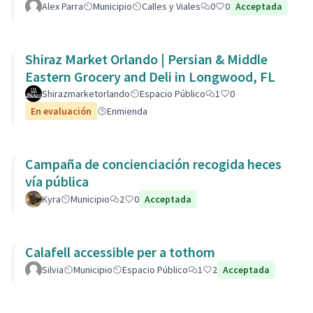
Alex Parra
Municipio
Calles y Viales
0
0
Acceptada
Shiraz Market Orlando | Persian & Middle
Eastern Grocery and Deli in Longwood, FL
Shirazmarketorlando
Espacio Público
1
0
En evaluación
Enmienda
Campaña de concienciación recogida heces
vía pública
Kyra
Municipio
2
0
Acceptada
Calafell accessible per a tothom
Silvia
Municipio
Espacio Público
1
2
Acceptada