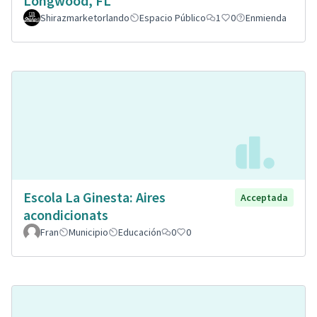
Longwood, FL
Shirazmarketorlando
Espacio Público
1
0
Enmienda
Escola La Ginesta: Aires
Acceptada
acondicionats
Fran
Municipio
Educación
0
0