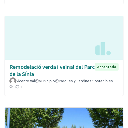
Remodelació verda i veïnal del Parc
Acceptada
de la Sínia
Vicente Val
Municipio
Parques y Jardines Sostenibles
0
0