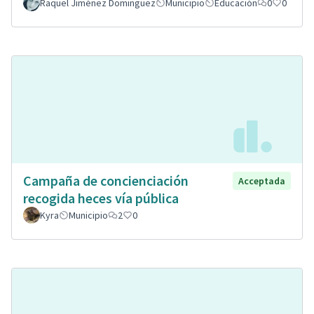
Raquel Jiménez Dominguez
Municipio
Educación
0
0
Campaña de concienciación
Acceptada
recogida heces vía pública
Kyra
Municipio
2
0