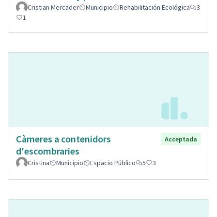
Cristian Mercader
Municipio
Rehabilitación Ecológica
3
1
Càmeres a contenidors
Acceptada
d'escombraries
Cristina
Municipio
Espacio Público
5
3