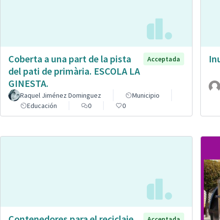
Coberta a una part de la pista
In
Acceptada
del pati de primària. ESCOLA LA
GINESTA.
Raquel Jiménez Dominguez
Municipio
Educación
0
0
Contenedores para el reciclaje
Acceptada