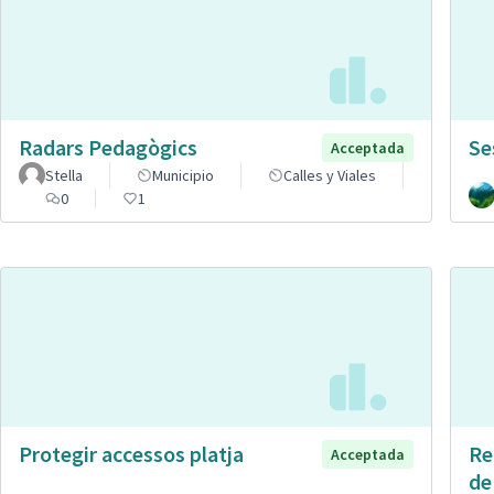
Radars Pedagògics
Se
Acceptada
Stella
Municipio
Calles y Viales
0
1
Protegir accessos platja
Re
Acceptada
de