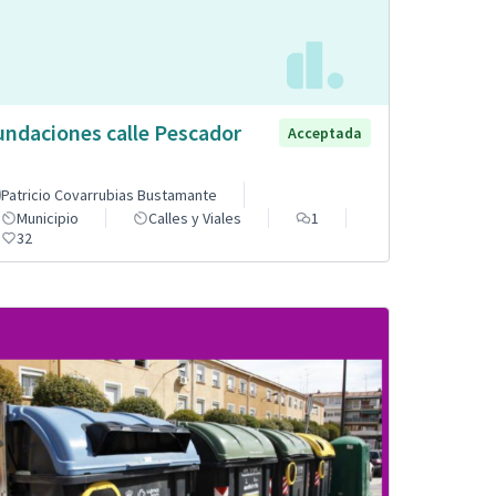
undaciones calle Pescador
Acceptada
Patricio Covarrubias Bustamante
Municipio
Calles y Viales
1
32