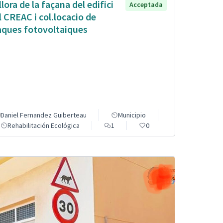
llora de la façana del edifici
Acceptada
l CREAC i col.locacio de
aques fotovoltaiques
Daniel Fernandez Guiberteau
Municipio
Rehabilitación Ecológica
1
0