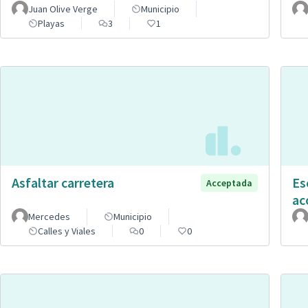
Juan Olive Verge
Municipio
Playas
3
1
Asfaltar carretera
Es
Acceptada
ac
Mercedes
Municipio
Calles y Viales
0
0