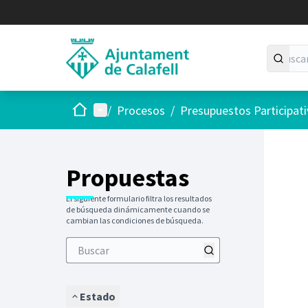
Inicio
Menú principal
/
Procesos
/
Presupuestos Participat
Saltar
El siguie
+
−
Propuestas
El siguiente formulario filtra los resultados
de búsqueda dinámicamente cuando se
cambian las condiciones de búsqueda.
Estado