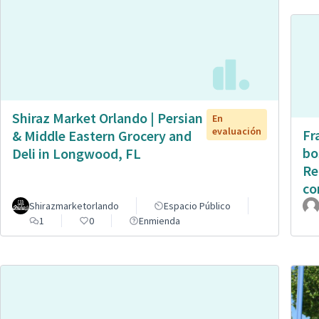
Shiraz Market Orlando | Persian
En
evaluación
Fr
& Middle Eastern Grocery and
bo
Deli in Longwood, FL
Re
co
Shirazmarketorlando
Espacio Público
1
0
Enmienda