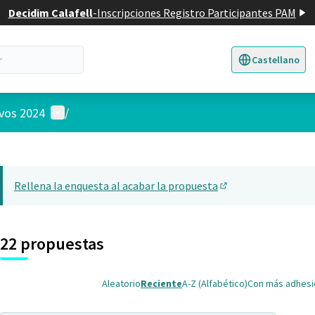
Decidim Calafell
-
Inscripciones Registro Participantes PAM
Castellano
Triar la llengua
E
Menú de usuario
ivos 2024
/
 el mapa
nte elemento es un mapa que presenta los componentes de esta pág
Rellena la enquesta al acabar la propuesta
(Abrir en una pesta
22 propuestas
Aleatorio
Reciente
A-Z (Alfabético)
Con más adhes