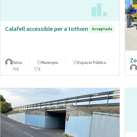
Calafell accessible per a tothom
Acceptada
Zo
Silvia
Municipio
Espacio Público
1
2