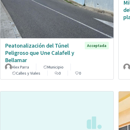
Mi
de
pl
Peatonalización del Túnel
Acceptada
Peligroso que Une Calafell y
Bellamar
Alex Parra
Municipio
Calles y Viales
0
0