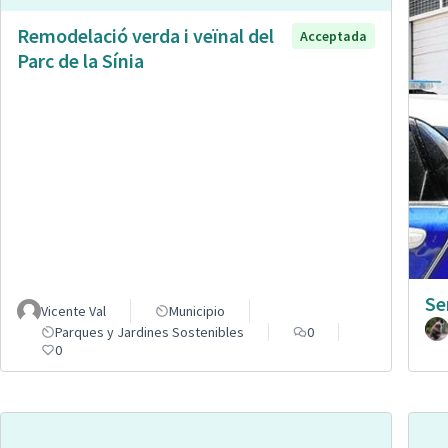
Remodelació verda i veïnal del
Acceptada
Parc de la Sínia
Se
Vicente Val
Municipio
Parques y Jardines Sostenibles
0
0