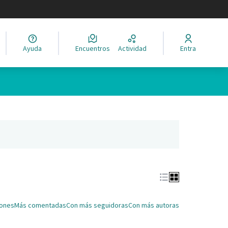
legir el idioma
Ayuda
Encuentros
Actividad
Entra
Leaflet
|
©
HERE maps
ina como puntos en el mapa. El elemento se puede utilizar con un 
ña nueva)
iones
Más comentadas
Con más seguidoras
Con más autoras