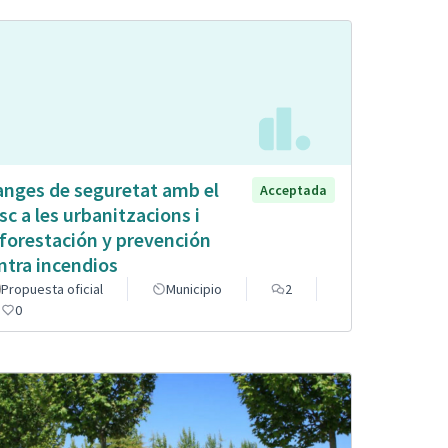
anges de seguretat amb el
Acceptada
sc a les urbanitzacions i
forestación y prevención
ntra incendios
Propuesta oficial
Municipio
2
0