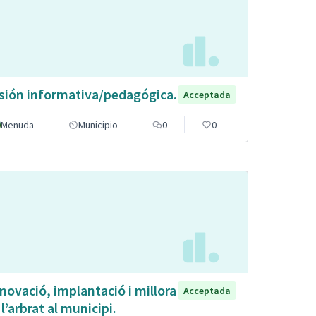
sión informativa/pedagógica.
Acceptada
Menuda
Municipio
0
0
novació, implantació i millora
Acceptada
 l’arbrat al municipi.