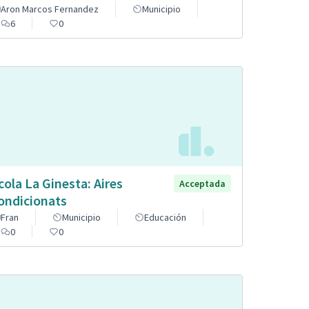
Aron Marcos Fernandez
Municipio
6
0
cola La Ginesta: Aires
Acceptada
ondicionats
Fran
Municipio
Educación
0
0