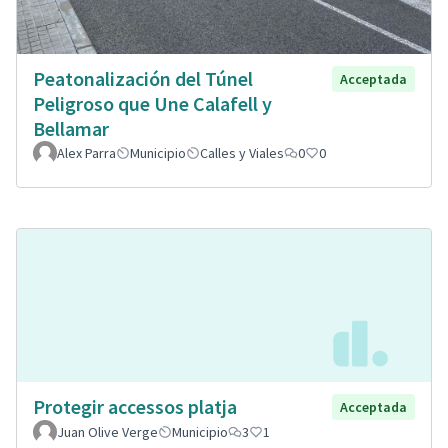
Peatonalización del Túnel
Acceptada
Peligroso que Une Calafell y
Bellamar
Alex Parra
Municipio
Calles y Viales
0
0
Protegir accessos platja
Acceptada
Juan Olive Verge
Municipio
3
1