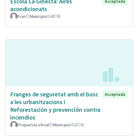
Escola La Ginesta: Aires
Acceptada
acondicionats
Fran
Municipio
0
0
Franges de seguretat amb el bosc
Acceptada
a les urbanitzacions i
Reforestación y prevención contra
incendios
Propuesta oficial
Municipio
2
0