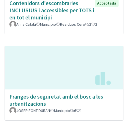
Contenidors d'escombraries
Acceptada
INCLUSIUS i accessibles per TOTS i
en tot el municipi
Anna Català
Municipio
Residuos Cero
2
2
Franges de seguretat amb el bosc a les
urbanitzacions
JOSEP FONT DURAN
Municipio
6
1