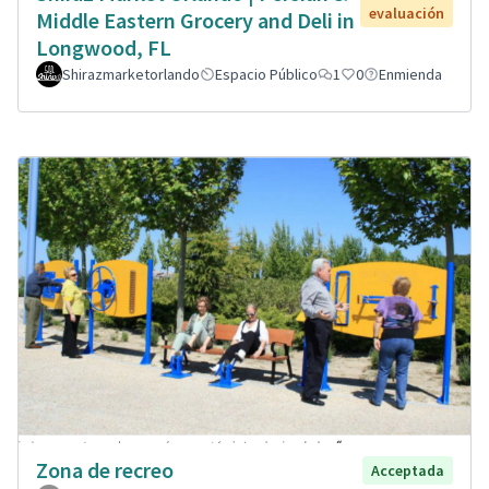
evaluación
Middle Eastern Grocery and Deli in
Longwood, FL
Shirazmarketorlando
Espacio Público
1
0
Enmienda
Zona de recreo
Acceptada