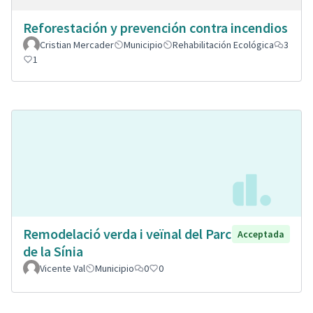
Reforestación y prevención contra incendios
Cristian Mercader
Municipio
Rehabilitación Ecológica
3
1
Remodelació verda i veïnal del Parc
Acceptada
de la Sínia
Vicente Val
Municipio
0
0