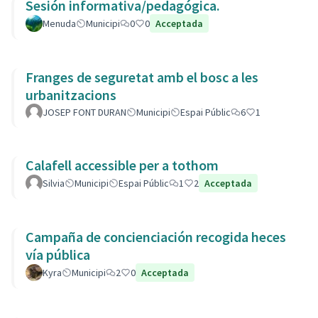
Sesión informativa/pedagógica.
Menuda
Municipi
0
0
Acceptada
Franges de seguretat amb el bosc a les
urbanitzacions
JOSEP FONT DURAN
Municipi
Espai Públic
6
1
Calafell accessible per a tothom
Silvia
Municipi
Espai Públic
1
2
Acceptada
Campaña de concienciación recogida heces
vía pública
Kyra
Municipi
2
0
Acceptada