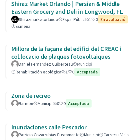
Shiraz Market Orlando | Persian & Middle
Eastern Grocery and Deli in Longwood, FL
Shirazmarketorlando
Espai Públic
1
0
En avaluació
Esmena
Millora de la façana del edifici del CREAC i
col.locacio de plaques fotovoltaiques
Daniel Fernandez Guiberteau
Municipi
Rehabilitación ecológica
1
0
Acceptada
Zona de recreo
Barmon
Municipi
0
0
Acceptada
Inundaciones calle Pescador
Patricio Covarrubias Bustamante
Municipi
Carrers i Vials