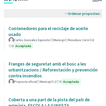
Ordenar propostes:
Contenedores para el reciclaje de aceite
usado
Carlos Gonzalez Exposito
Municipi
Residuos Cero
0
0
Acceptada
Franges de seguretat amb el bosc a les
urbanitzacions / Reforestación y prevención
contra incendios
Proposta oficial
Municipi
2
0
Acceptada
Coberta a una part de la pista del pati de
primària. ESCOLA LA GINESTA.