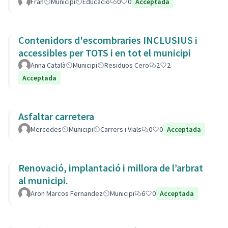
Fran
Municipi
Educació
0
0
Acceptada
Contenidors d'escombraries INCLUSIUS i
accessibles per TOTS i en tot el municipi
Anna Català
Municipi
Residuos Cero
2
2
Acceptada
Asfaltar carretera
Mercedes
Municipi
Carrers i Vials
0
0
Acceptada
Renovació, implantació i millora de l’arbrat
al municipi.
Aron Marcos Fernandez
Municipi
6
0
Acceptada