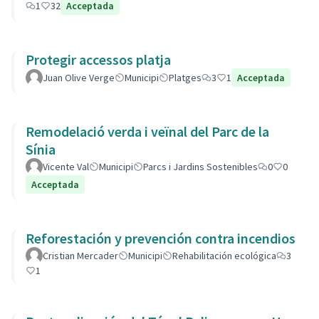
1
32
Acceptada
Protegir accessos platja
Juan Olive Verge
Municipi
Platges
3
1
Acceptada
Remodelació verda i veïnal del Parc de la
Sínia
Vicente Val
Municipi
Parcs i Jardins Sostenibles
0
0
Acceptada
Reforestación y prevención contra incendios
Cristian Mercader
Municipi
Rehabilitación ecológica
3
1