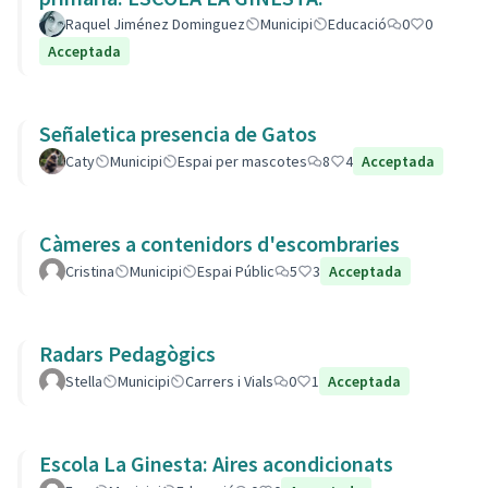
Raquel Jiménez Dominguez
Municipi
Educació
0
0
Acceptada
Señaletica presencia de Gatos
Caty
Municipi
Espai per mascotes
8
4
Acceptada
Càmeres a contenidors d'escombraries
Cristina
Municipi
Espai Públic
5
3
Acceptada
Radars Pedagògics
Stella
Municipi
Carrers i Vials
0
1
Acceptada
Escola La Ginesta: Aires acondicionats