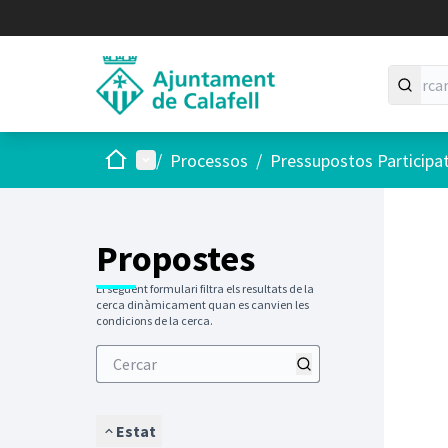
Inici
Menú principal
/
Processos
/
Pressupostos Participa
Saltar
El següen
+
−
Propostes
El següent formulari filtra els resultats de la
cerca dinàmicament quan es canvien les
condicions de la cerca.
Estat