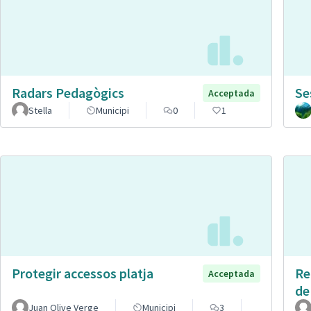
Radars Pedagògics
Se
Acceptada
Stella
Municipi
0
1
Protegir accessos platja
Re
Acceptada
de
Juan Olive Verge
Municipi
3