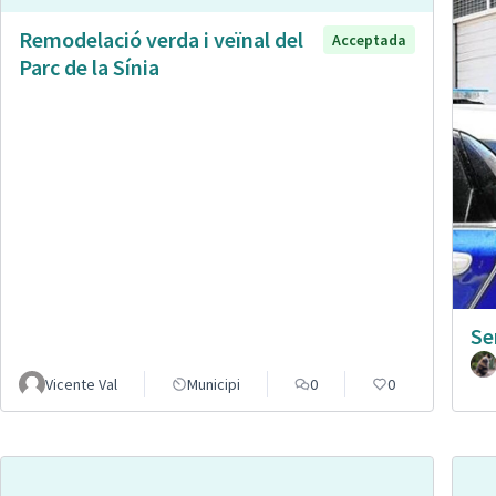
Remodelació verda i veïnal del
Acceptada
Parc de la Sínia
Se
Vicente Val
Municipi
0
0