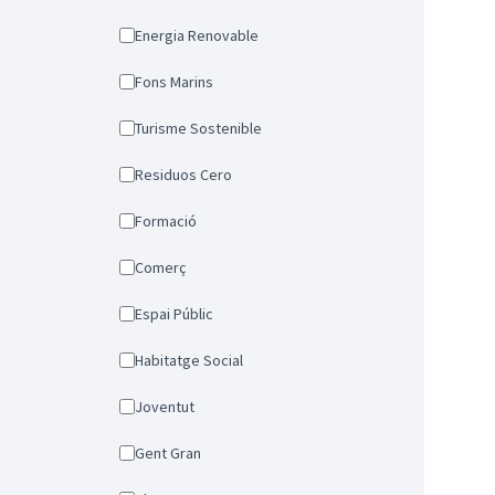
Energia Renovable
Fons Marins
Turisme Sostenible
Residuos Cero
Formació
Comerç
Espai Públic
Habitatge Social
Joventut
Gent Gran