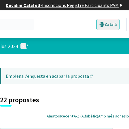
Decidim Calafell
-
Inscripcions Registre Participants PAM
Català
Triar la llengua
E
Menú d'usuari
tius 2024
/
 el mapa
t element és un mapa que presenta els components d'aquesta pàgina
Emplena l'enquesta en acabar la proposta
(Obrir en una pesta
22 propostes
Aleatori
Recent
A-Z (Alfabètic)
Amb més adhesio