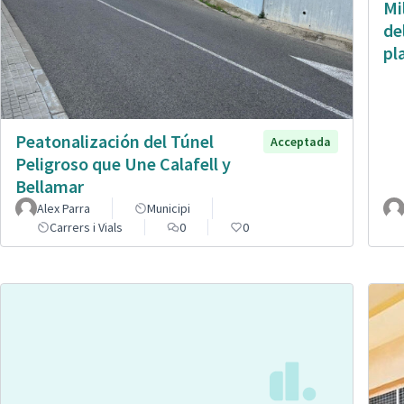
Mi
de
pl
Peatonalización del Túnel
Acceptada
Peligroso que Une Calafell y
Bellamar
Alex Parra
Municipi
Carrers i Vials
0
0