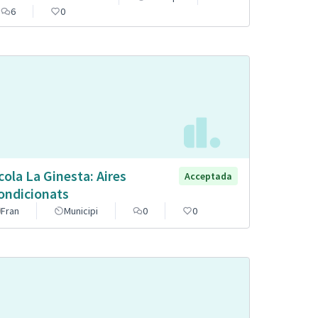
6
0
cola La Ginesta: Aires
Acceptada
ondicionats
Fran
Municipi
0
0