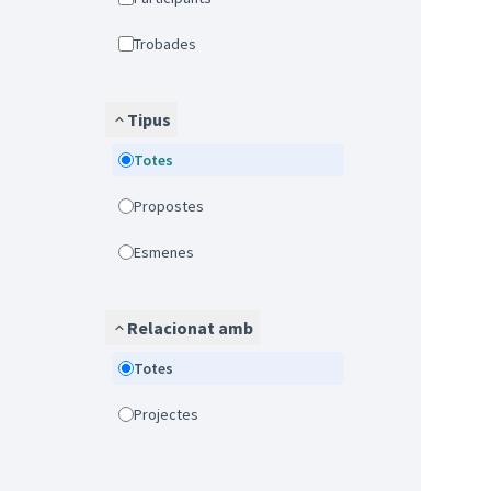
Trobades
Tipus
Totes
Propostes
Esmenes
Relacionat amb
Totes
Projectes