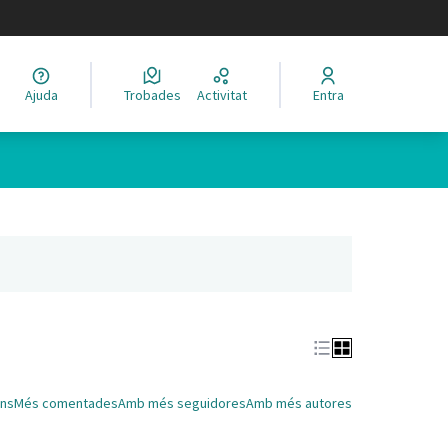
legir el idioma
Ajuda
Trobades
Activitat
Entra
Leaflet
|
©
HERE maps
 com a punts al mapa. L'element es pot fer servir amb un lector 
nya nova)
ns
Més comentades
Amb més seguidores
Amb més autores