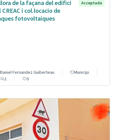
llora de la façana del edifici
Acceptada
l CREAC i col.locacio de
aques fotovoltaiques
Daniel Fernandez Guiberteau
Municipi
1
0