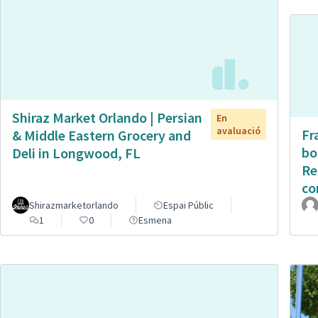
Shiraz Market Orlando | Persian
En
avaluació
Fr
& Middle Eastern Grocery and
bo
Deli in Longwood, FL
Re
co
Shirazmarketorlando
Espai Públic
1
0
Esmena