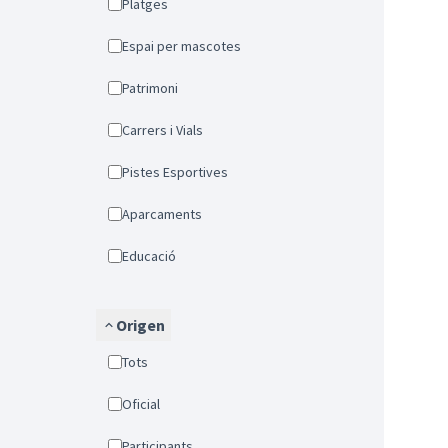
Platges
Espai per mascotes
Patrimoni
Carrers i Vials
Pistes Esportives
Aparcaments
Educació
Origen
Tots
Oficial
Participants