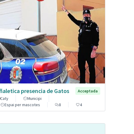
ñaletica presencia de Gatos
Acceptada
Caty
Municipi
Espai per mascotes
8
4