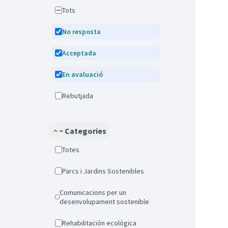
Tots
No resposta
Acceptada
En avaluació
Rebutjada
~ Categories
Totes
Parcs i Jardins Sostenibles
Comunicacions per un
desenvolupament sostenible
Rehabilitación ecológica