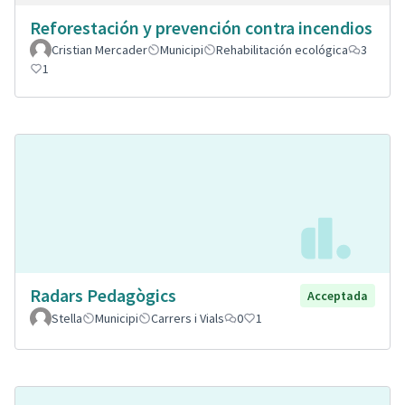
Reforestación y prevención contra incendios
Cristian Mercader
Municipi
Rehabilitación ecológica
3
1
Radars Pedagògics
Acceptada
Stella
Municipi
Carrers i Vials
0
1