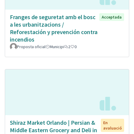
Franges de seguretat amb el bosc
Acceptada
a les urbanitzacions /
Reforestación y prevención contra
incendios
Proposta oficial
Municipi
2
0
Shiraz Market Orlando | Persian &
En
avaluació
Middle Eastern Grocery and Deli in