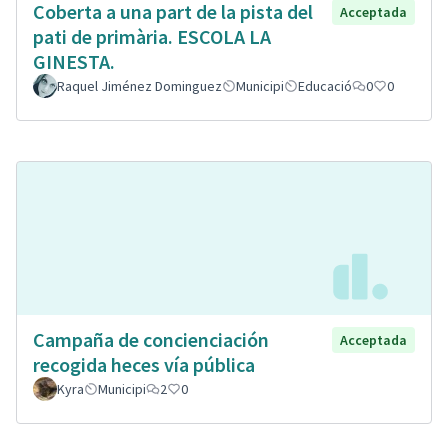
Coberta a una part de la pista del
Acceptada
pati de primària. ESCOLA LA
GINESTA.
Raquel Jiménez Dominguez
Municipi
Educació
0
0
Campaña de concienciación
Acceptada
recogida heces vía pública
Kyra
Municipi
2
0