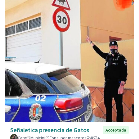
Señaletica presencia de Gatos
Acceptada
Caty
Municipi
Espai per mascotes
8
4