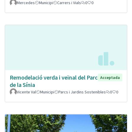
Mercedes
Municipi
Carrers i Vials
0
0
Remodelació verda i veïnal del Parc
Acceptada
de la Sínia
Vicente Val
Municipi
Parcs i Jardins Sostenibles
0
0