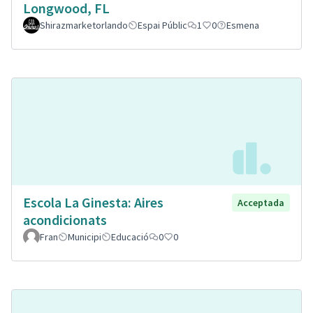
Longwood, FL
Shirazmarketorlando
Espai Públic
1
0
Esmena
Escola La Ginesta: Aires
Acceptada
acondicionats
Fran
Municipi
Educació
0
0