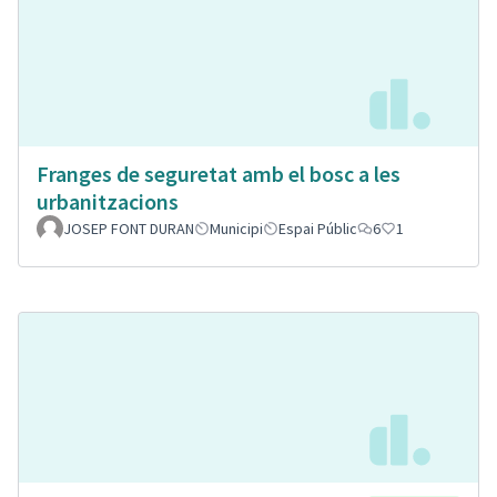
Franges de seguretat amb el bosc a les
urbanitzacions
JOSEP FONT DURAN
Municipi
Espai Públic
6
1