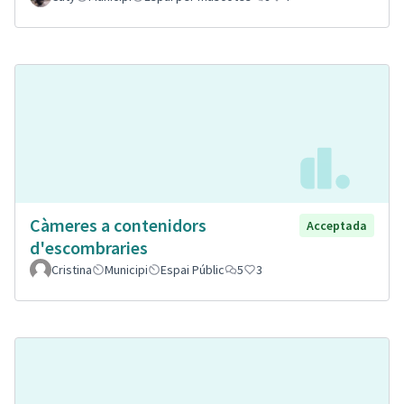
Càmeres a contenidors
Acceptada
d'escombraries
Cristina
Municipi
Espai Públic
5
3