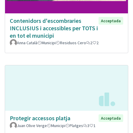
Contenidors d'escombraries
Acceptada
INCLUSIUS i accessibles per TOTS i
en tot el municipi
Anna Català
Municipi
Residuos Cero
2
2
Protegir accessos platja
Acceptada
Juan Olive Verge
Municipi
Platges
3
1