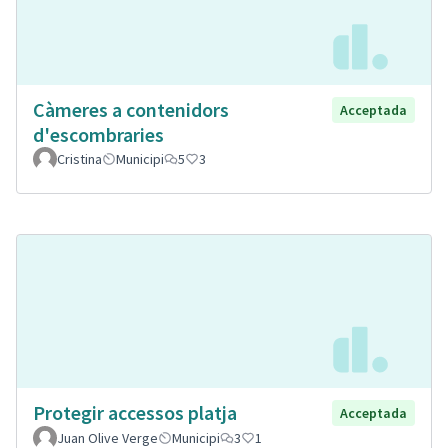
Càmeres a contenidors
Acceptada
d'escombraries
Cristina
Municipi
5
3
Protegir accessos platja
Acceptada
Juan Olive Verge
Municipi
3
1