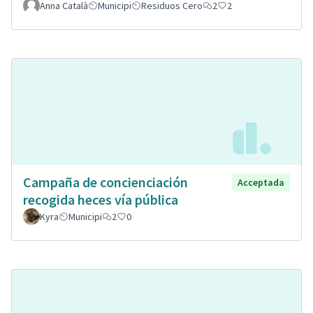
Anna Català
Municipi
Residuos Cero
2
2
Campaña de concienciación
Acceptada
recogida heces vía pública
Kyra
Municipi
2
0