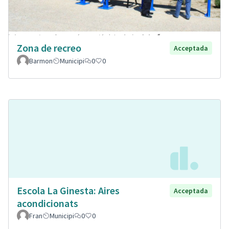
Zona de recreo
Acceptada
Barmon
Municipi
0
0
Escola La Ginesta: Aires
Acceptada
acondicionats
Fran
Municipi
0
0