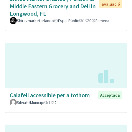
avaluació
Middle Eastern Grocery and Deli in
Longwood, FL
Shirazmarketorlando
Espai Públic
1
0
Esmena
Calafell accessible per a tothom
Acceptada
Silvia
Municipi
1
2