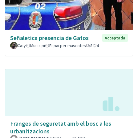
Señaletica presencia de Gatos
Acceptada
Caty
Municipi
Espai per mascotes
8
4
Franges de seguretat amb el bosc a les
urbanitzacions