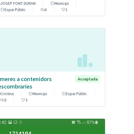
JOSEP FONT DURAN
Municipi
Espai Públic
6
1
meres a contenidors
Acceptada
escombraries
Cristina
Municipi
Espai Públic
5
3