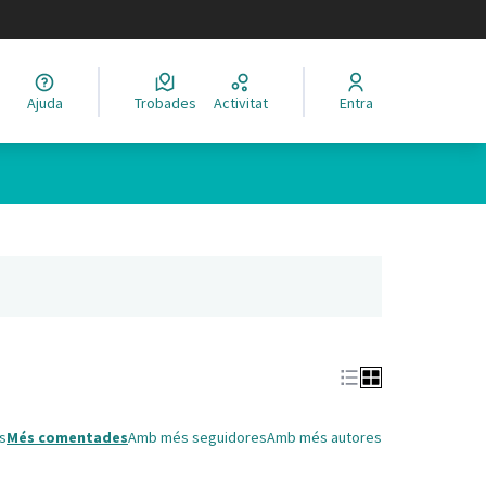
legir el idioma
Ajuda
Trobades
Activitat
Entra
Leaflet
|
©
HERE maps
 com a punts al mapa. L'element es pot fer servir amb un lector 
nya nova)
s
Més comentades
Amb més seguidores
Amb més autores