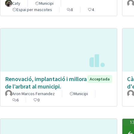
Caty
Municipi
Espai per mascotes
8
4
Renovació, implantació i millora
Cà
Acceptada
de l’arbrat al municipi.
d'
Aron Marcos Fernandez
Municipi
6
0