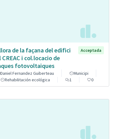
llora de la façana del edifici
Acceptada
l CREAC i col.locacio de
aques fotovoltaiques
Daniel Fernandez Guiberteau
Municipi
Rehabilitación ecológica
1
0