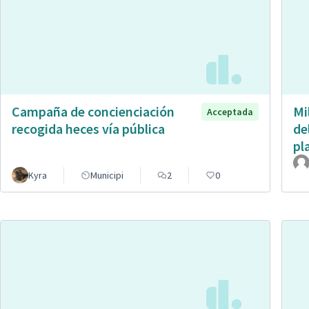
Campaña de concienciación
Mi
Acceptada
recogida heces vía pública
de
pl
Kyra
Municipi
2
0