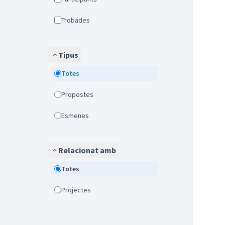
Trobades
Tipus
Totes
Propostes
Esmenes
Relacionat amb
Totes
Projectes