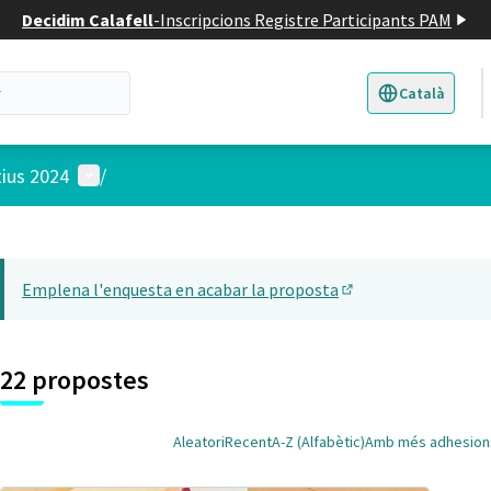
Decidim Calafell
-
Inscripcions Registre Participants PAM
Català
Triar la llengua
E
Menú d'usuari
tius 2024
/
 el mapa
t element és un mapa que presenta els components d'aquesta pàgina
Emplena l'enquesta en acabar la proposta
(Obrir en una pesta
22 propostes
Aleatori
Recent
A-Z (Alfabètic)
Amb més adhesion