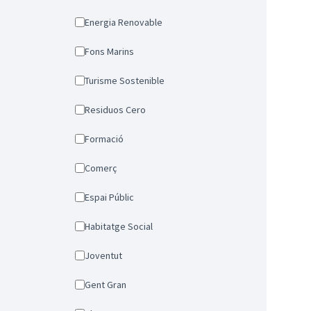
Energia Renovable
Fons Marins
Turisme Sostenible
Residuos Cero
Formació
Comerç
Espai Públic
Habitatge Social
Joventut
Gent Gran