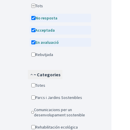
Tots
No resposta
Acceptada
En avaluació
Rebutjada
~ Categories
Totes
Parcs i Jardins Sostenibles
Comunicacions per un
desenvolupament sostenible
Rehabilitación ecológica