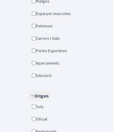
Platges
Espai per mascotes
Patrimoni
Carrers i Vials
Pistes Esportives
Aparcaments
Educació
Origen
Tots
Oficial
Participants