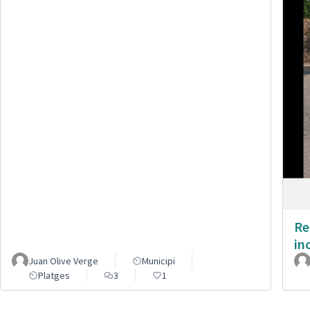
Re
in
Juan Olive Verge
Municipi
Platges
3
1