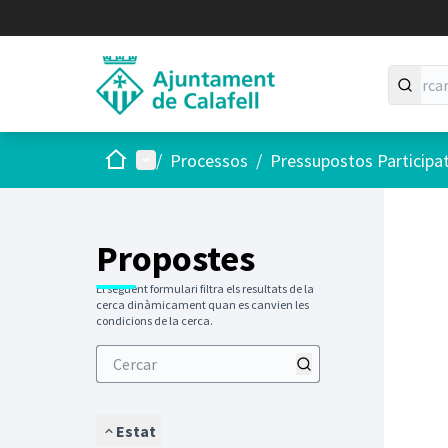
Inici
Menú principal
/
Processos
/
Pressupostos Participa
Saltar
El següen
+
−
Propostes
El següent formulari filtra els resultats de la
cerca dinàmicament quan es canvien les
condicions de la cerca.
Estat