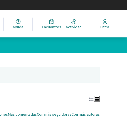
legir el idioma
Ayuda
Encuentros
Actividad
Entra
Leaflet
|
©
HERE maps
ina como puntos en el mapa. El elemento se puede utilizar con un 
ña nueva)
iones
Más comentadas
Con más seguidoras
Con más autoras