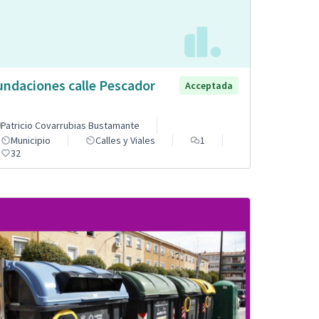
undaciones calle Pescador
Acceptada
Patricio Covarrubias Bustamante
Municipio
Calles y Viales
1
32