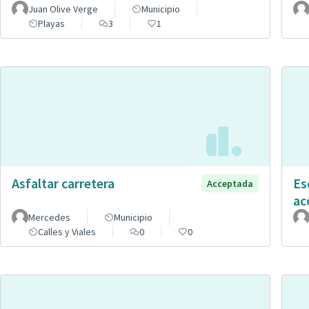
Juan Olive Verge
Municipio
Playas
3
1
Asfaltar carretera
Es
Acceptada
ac
Mercedes
Municipio
Calles y Viales
0
0