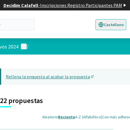
Decidim Calafell
-
Inscripciones Registro Participantes PAM
Castellano
Triar la llengua
E
Menú de usuario
ivos 2024
/
 el mapa
nte elemento es un mapa que presenta los componentes de esta pág
Rellena la enquesta al acabar la propuesta
(Abrir en una pesta
22 propuestas
Aleatorio
Reciente
A-Z (Alfabético)
Con más adhes