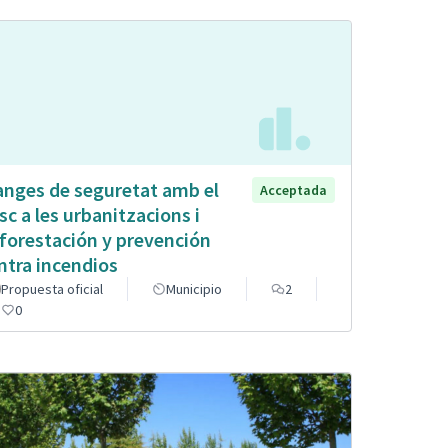
anges de seguretat amb el
Acceptada
sc a les urbanitzacions i
forestación y prevención
ntra incendios
Propuesta oficial
Municipio
2
0