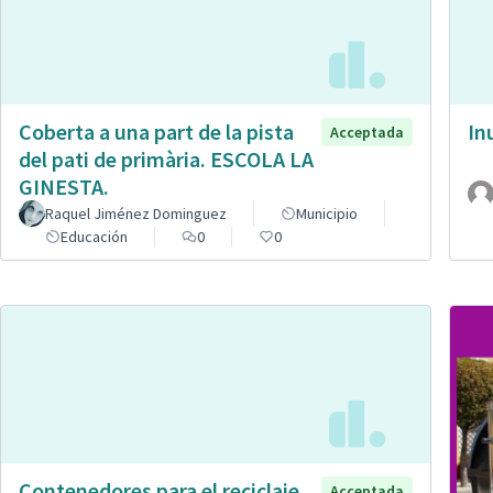
Coberta a una part de la pista
In
Acceptada
del pati de primària. ESCOLA LA
GINESTA.
Raquel Jiménez Dominguez
Municipio
Educación
0
0
Contenedores para el reciclaje
Acceptada