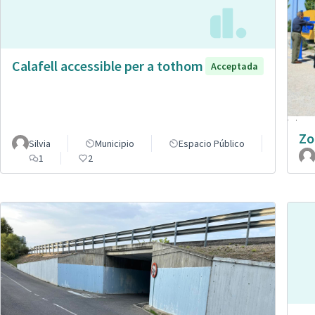
Calafell accessible per a tothom
Acceptada
Zo
Silvia
Municipio
Espacio Público
1
2