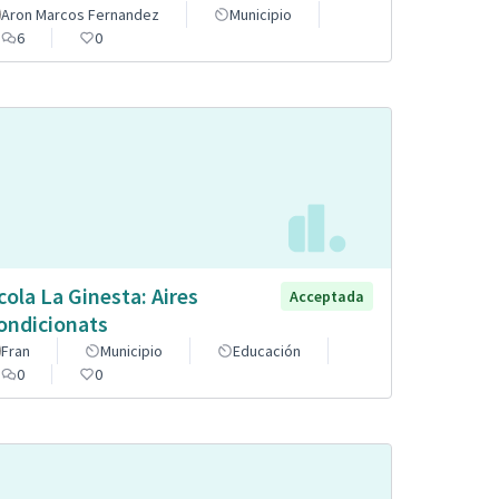
Aron Marcos Fernandez
Municipio
6
0
cola La Ginesta: Aires
Acceptada
ondicionats
Fran
Municipio
Educación
0
0