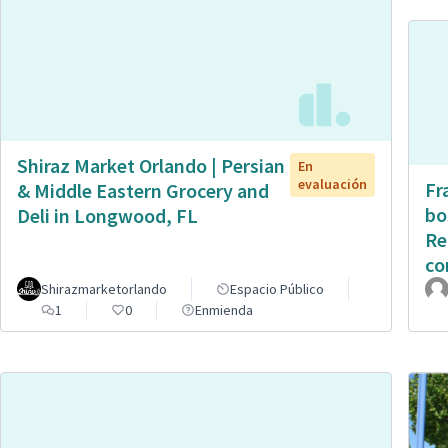
Shiraz Market Orlando | Persian
En
evaluación
Fr
& Middle Eastern Grocery and
bo
Deli in Longwood, FL
Re
co
Shirazmarketorlando
Espacio Público
1
0
Enmienda