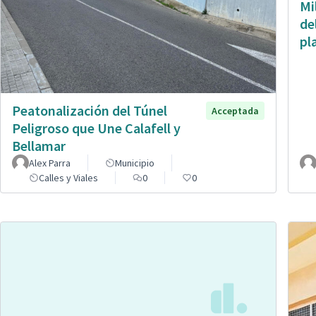
Mi
de
pl
Peatonalización del Túnel
Acceptada
Peligroso que Une Calafell y
Bellamar
Alex Parra
Municipio
Calles y Viales
0
0