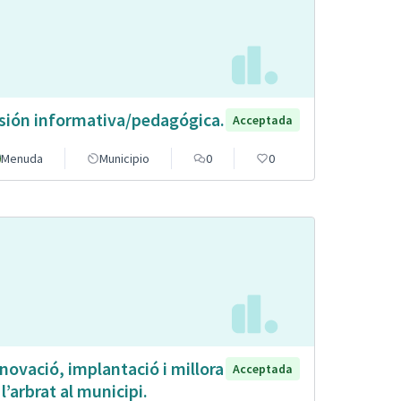
sión informativa/pedagógica.
Acceptada
Menuda
Municipio
0
0
novació, implantació i millora
Acceptada
 l’arbrat al municipi.