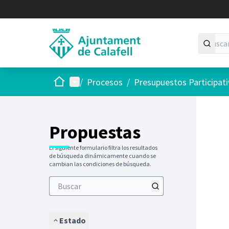
Inicio
Menú principal
/
Procesos
/
Presupuestos Participat
Saltar
El siguie
+
−
Propuestas
El siguiente formulario filtra los resultados
de búsqueda dinámicamente cuando se
cambian las condiciones de búsqueda.
Estado