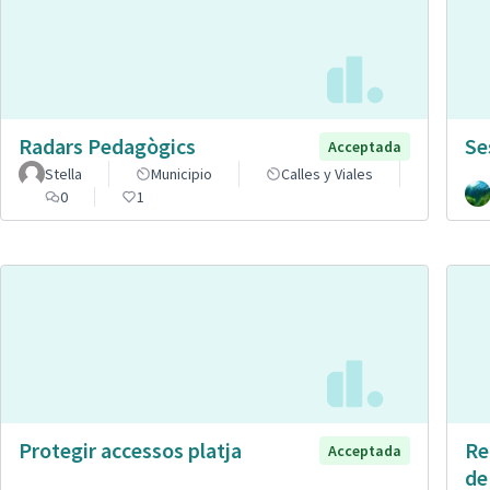
Radars Pedagògics
Se
Acceptada
Stella
Municipio
Calles y Viales
0
1
Protegir accessos platja
Re
Acceptada
de