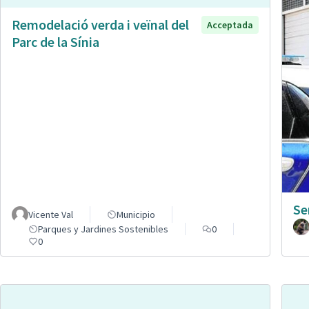
Remodelació verda i veïnal del
Acceptada
Parc de la Sínia
Se
Vicente Val
Municipio
Parques y Jardines Sostenibles
0
0