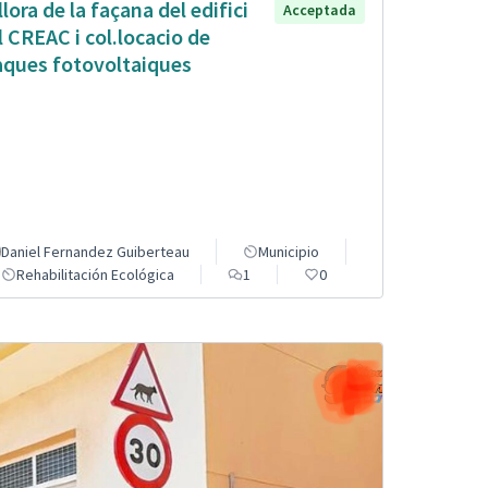
llora de la façana del edifici
Acceptada
l CREAC i col.locacio de
aques fotovoltaiques
Daniel Fernandez Guiberteau
Municipio
Rehabilitación Ecológica
1
0