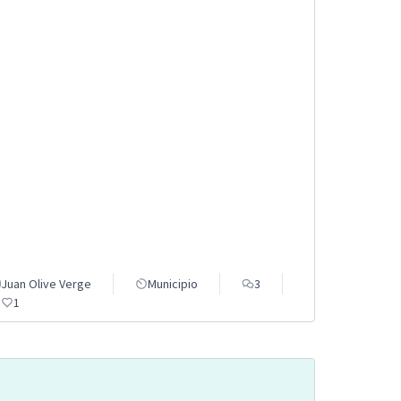
Juan Olive Verge
Municipio
3
1