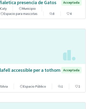
ñaletica presencia de Gatos
Acceptada
Caty
Municipio
Espacio para mascotas
8
4
lafell accessible per a tothom
Acceptada
Silvia
Espacio Público
1
2