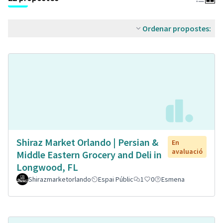
Ordenar propostes:
Shiraz Market Orlando | Persian &
En
avaluació
Middle Eastern Grocery and Deli in
Longwood, FL
Shirazmarketorlando
Espai Públic
1
0
Esmena