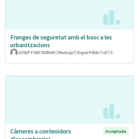
Franges de seguretat amb el bosc a les
urbanitzacions
JOSEP FONT DURAN
Municipi
Espai Públic
6
1
Càmeres a contenidors
Acceptada
d'escombraries