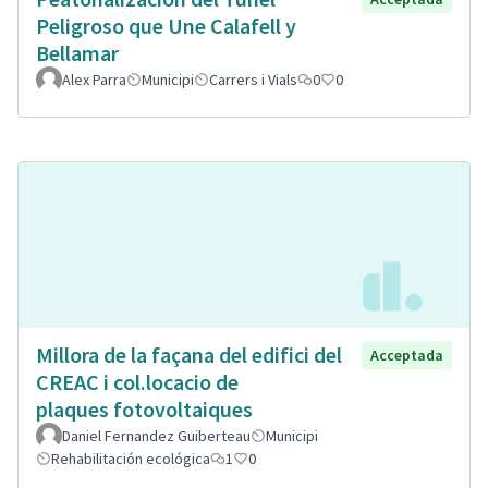
Peligroso que Une Calafell y
Bellamar
Alex Parra
Municipi
Carrers i Vials
0
0
Millora de la façana del edifici del
Acceptada
CREAC i col.locacio de
plaques fotovoltaiques
Daniel Fernandez Guiberteau
Municipi
Rehabilitación ecológica
1
0