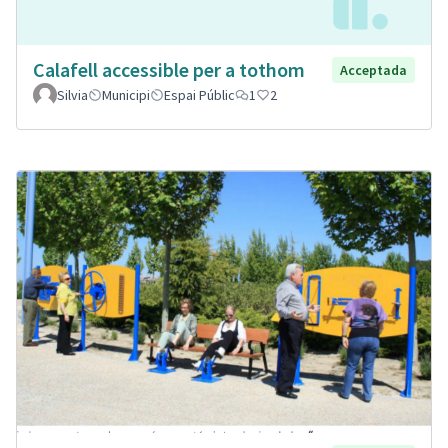
Calafell accessible per a tothom
Acceptada
Silvia
Municipi
Espai Públic
1
2