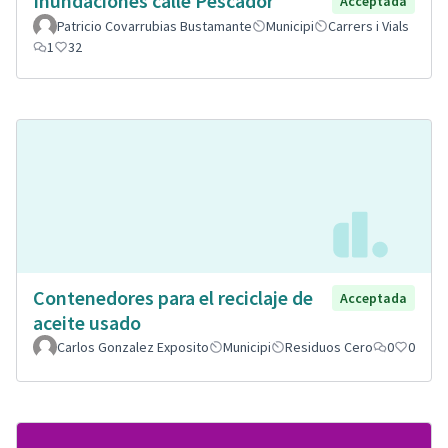
Inundaciones calle Pescador
Acceptada
Patricio Covarrubias Bustamante
Municipi
Carrers i Vials
1
32
Contenedores para el reciclaje de
Acceptada
aceite usado
Carlos Gonzalez Exposito
Municipi
Residuos Cero
0
0