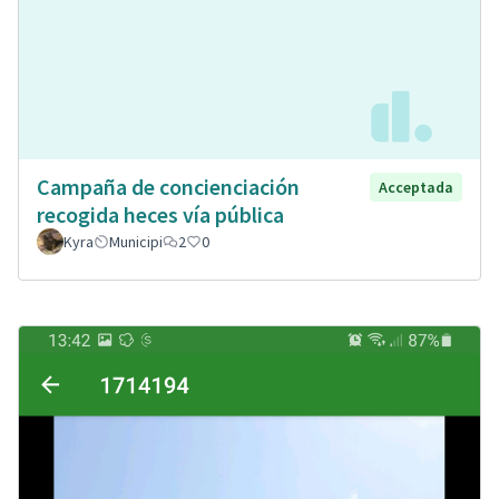
Campaña de concienciación
Acceptada
recogida heces vía pública
Kyra
Municipi
2
0