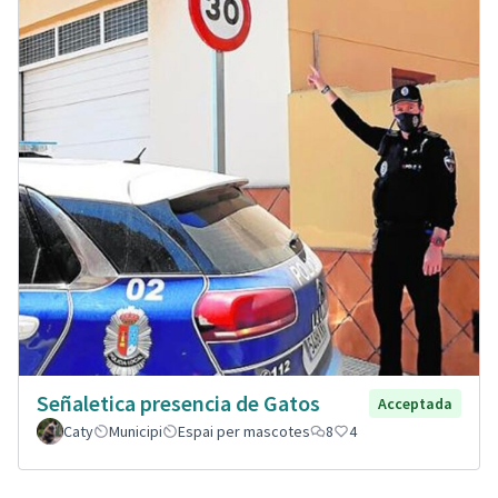
Señaletica presencia de Gatos
Acceptada
Caty
Municipi
Espai per mascotes
8
4