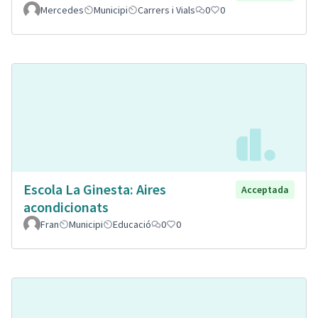
Mercedes
Municipi
Carrers i Vials
0
0
Escola La Ginesta: Aires
Acceptada
acondicionats
Fran
Municipi
Educació
0
0