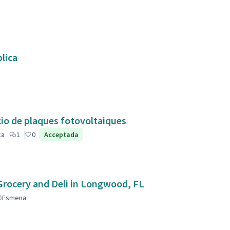
lica
acio de plaques fotovoltaiques
ca
1
0
Acceptada
 Grocery and Deli in Longwood, FL
Esmena