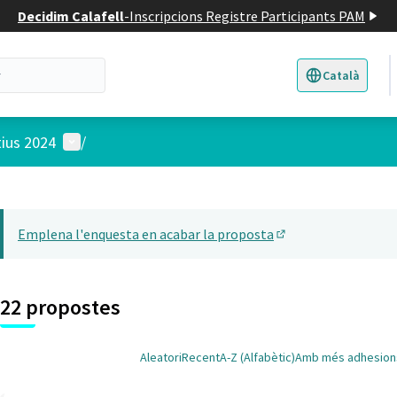
Decidim Calafell
-
Inscripcions Registre Participants PAM
Català
Triar la llengua
E
Menú d'usuari
tius 2024
/
 el mapa
t element és un mapa que presenta els components d'aquesta pàgina
Emplena l'enquesta en acabar la proposta
(Obrir en una pesta
22 propostes
Aleatori
Recent
A-Z (Alfabètic)
Amb més adhesion