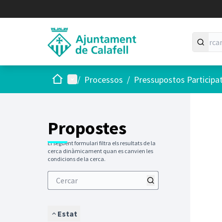
Inici
Menú principal
/
Processos
/
Pressupostos Participa
Saltar
El següen
+
−
Propostes
El següent formulari filtra els resultats de la
cerca dinàmicament quan es canvien les
condicions de la cerca.
Estat