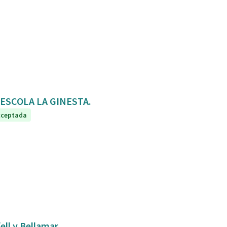
ia. ESCOLA LA GINESTA.
cceptada
ell y Bellamar