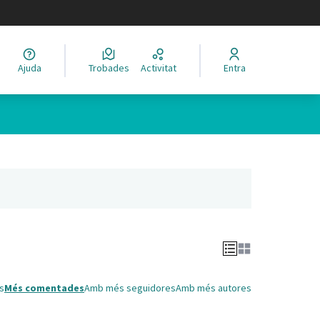
legir el idioma
Ajuda
Trobades
Activitat
Entra
Leaflet
|
©
HERE maps
 com a punts al mapa. L'element es pot fer servir amb un lector 
nya nova)
s
Més comentades
Amb més seguidores
Amb més autores