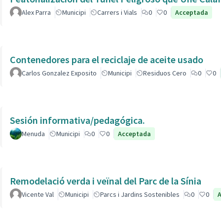
Alex Parra
Municipi
Carrers i Vials
0
0
Acceptada
Contenedores para el reciclaje de aceite usado
Carlos Gonzalez Exposito
Municipi
Residuos Cero
0
0
Sesión informativa/pedagógica.
Menuda
Municipi
0
0
Acceptada
Remodelació verda i veïnal del Parc de la Sínia
Vicente Val
Municipi
Parcs i Jardins Sostenibles
0
0