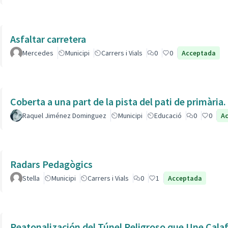
Asfaltar carretera
Mercedes
Municipi
Carrers i Vials
0
0
Acceptada
Coberta a una part de la pista del pati de primàr
Raquel Jiménez Dominguez
Municipi
Educació
0
0
A
Radars Pedagògics
Stella
Municipi
Carrers i Vials
0
1
Acceptada
Peatonalización del Túnel Peligroso que Une Calaf