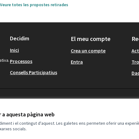
Veure totes les propostes retirades
Decidim
El meu compte
Re
Inici
Crea un compte
Act
ativa.
Processos
Entra
Tr
Consells Participatius
Dad
ir a aquesta pàgina web
ndiment i el contingut d'aquest. Les galetes ens permeten oferir una experièn
xarxes socials.