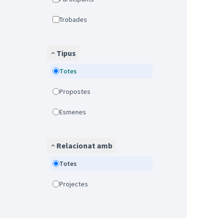
Trobades
Tipus
Totes
Propostes
Esmenes
Relacionat amb
Totes
Projectes