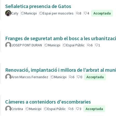
Señaletica presencia de Gatos
Caty
Municipi
Espai per mascotes
8
4
Acceptada
Franges de seguretat amb el bosc a les urbanitzac
JOSEP FONT DURAN
Municipi
Espai Públic
6
1
Renovació, implantació i millora de l’arbrat al muni
Aron Marcos Fernandez
Municipi
6
0
Acceptada
Càmeres a contenidors d'escombraries
Cristina
Municipi
Espai Públic
5
3
Acceptada