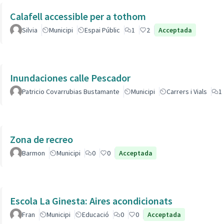
Calafell accessible per a tothom
Silvia
Municipi
Espai Públic
1
2
Acceptada
Inundaciones calle Pescador
Patricio Covarrubias Bustamante
Municipi
Carrers i Vials
1
Zona de recreo
Barmon
Municipi
0
0
Acceptada
Escola La Ginesta: Aires acondicionats
Fran
Municipi
Educació
0
0
Acceptada