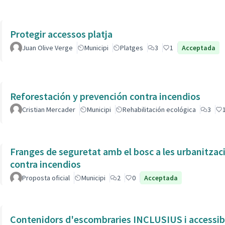
Protegir accessos platja
Juan Olive Verge
Municipi
Platges
3
1
Acceptada
Reforestación y prevención contra incendios
Cristian Mercader
Municipi
Rehabilitación ecológica
3
Franges de seguretat amb el bosc a les urbanitzacions / Reforestación y prevención
contra incendios
Proposta oficial
Municipi
2
0
Acceptada
Contenidors d'escombraries INCLUSIUS i accessible