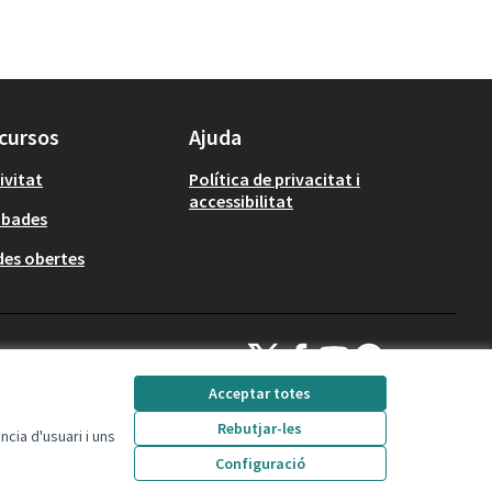
cursos
Ajuda
ivitat
Política de privacitat i
accessibilitat
obades
es obertes
Decidim Calafell a X
Decidim Calafell a Facebook
Decidim Calafell a YouTube
Decidim Calafell a Gi
(Enllaç extern)
(Enllaç extern)
(Enllaç extern)
(Enllaç extern)
Acceptar totes
Rebutjar-les
cia d'usuari i uns
Amb llicència Creative
(Enllaç extern)
Configuració