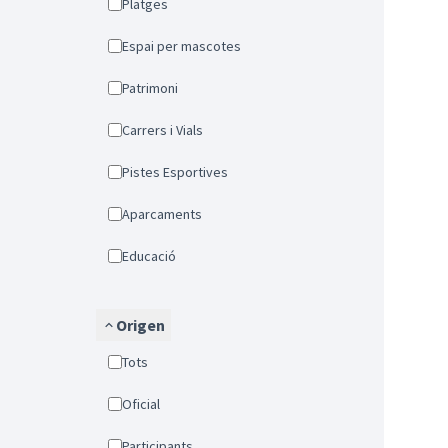
Platges
Espai per mascotes
Patrimoni
Carrers i Vials
Pistes Esportives
Aparcaments
Educació
Origen
Tots
Oficial
Participants