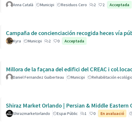
Anna Català
Municipi
Residuos Cero
2
2
Acceptada
Campaña de concienciación recogida heces vía púb
Kyra
Municipi
2
0
Acceptada
Millora de la façana del edifici del CREAC i col.loc
Daniel Fernandez Guiberteau
Municipi
Rehabilitación ecológi
Shiraz Market Orlando | Persian & Middle Eastern
Shirazmarketorlando
Espai Públic
1
0
En avaluació