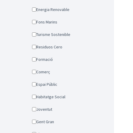
Energia Renovable
Fons Marins
Turisme Sostenible
Residuos Cero
Formació
Comerç
Espai Públic
Habitatge Social
Joventut
Gent Gran