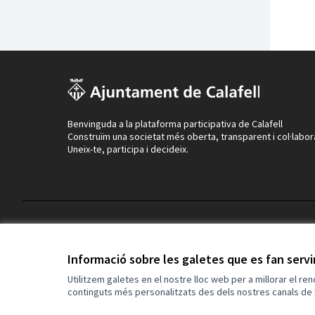
Benvinguda a la plataforma participativa de Calafell
Construïm una societat més oberta, transparent i col·labor
Uneix-te, participa i decideix.
Termes i condicions d'ús
Configuració de les galetes
Informació sobre les galetes que es fan serv
Utilitzem galetes en el nostre lloc web per a millorar el re
continguts més personalitzats des dels nostres canals de 
(Enllaç extern)
Web creada amb
programari lliure
.
(Enllaç extern)