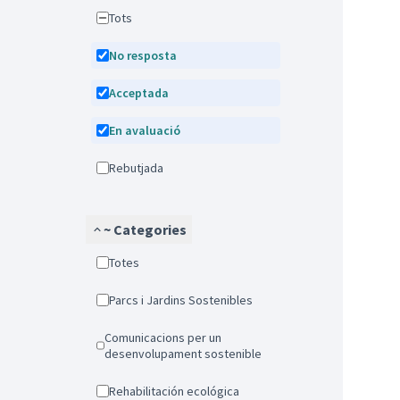
Tots
No resposta
Acceptada
En avaluació
Rebutjada
~ Categories
Totes
Parcs i Jardins Sostenibles
Comunicacions per un
desenvolupament sostenible
Rehabilitación ecológica