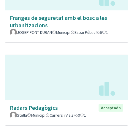
Franges de seguretat amb el bosc a les
urbanitzacions
JOSEP FONT DURAN
Municipi
Espai Públic
6
1
Radars Pedagògics
Acceptada
Stella
Municipi
Carrers i Vials
0
1