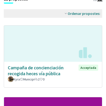
Ordenar propostes:
Campaña de concienciación
Acceptada
recogida heces vía pública
Kyra
Municipi
2
0