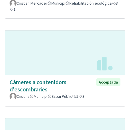
Cristian Mercader
Municipi
Rehabilitación ecológica
3
1
Càmeres a contenidors
Acceptada
d'escombraries
Cristina
Municipi
Espai Públic
5
3