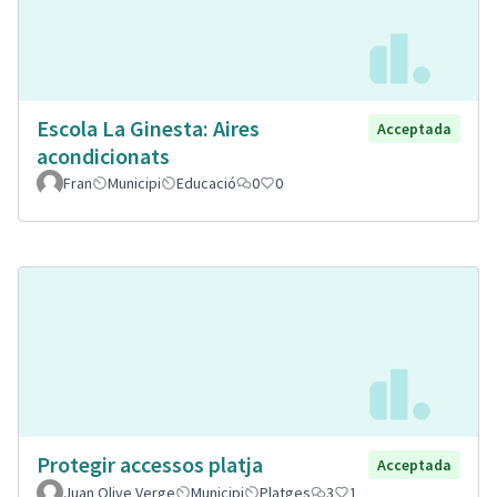
Escola La Ginesta: Aires
Acceptada
acondicionats
Fran
Municipi
Educació
0
0
Protegir accessos platja
Acceptada
Juan Olive Verge
Municipi
Platges
3
1