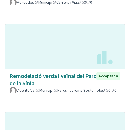
Mercedes
Municipi
Carrers i Vials
0
0
Remodelació verda i veïnal del Parc
Acceptada
de la Sínia
Vicente Val
Municipi
Parcs i Jardins Sostenibles
0
0