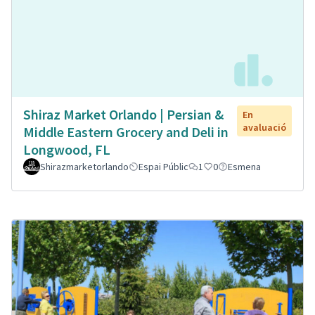
Shiraz Market Orlando | Persian &
En
avaluació
Middle Eastern Grocery and Deli in
Longwood, FL
Shirazmarketorlando
Espai Públic
1
0
Esmena