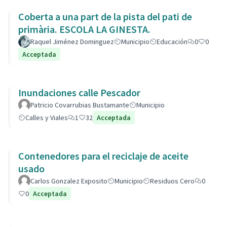
Coberta a una part de la pista del pati de
primària. ESCOLA LA GINESTA.
Raquel Jiménez Dominguez
Municipio
Educación
0
0
Acceptada
Inundaciones calle Pescador
Patricio Covarrubias Bustamante
Municipio
Calles y Viales
1
32
Acceptada
Contenedores para el reciclaje de aceite
usado
Carlos Gonzalez Exposito
Municipio
Residuos Cero
0
0
Acceptada