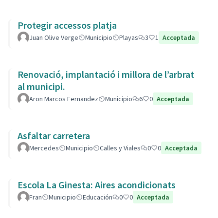
Protegir accessos platja
Juan Olive Verge
Municipio
Playas
3
1
Acceptada
Renovació, implantació i millora de l’arbrat
al municipi.
Aron Marcos Fernandez
Municipio
6
0
Acceptada
Asfaltar carretera
Mercedes
Municipio
Calles y Viales
0
0
Acceptada
Escola La Ginesta: Aires acondicionats
Fran
Municipio
Educación
0
0
Acceptada