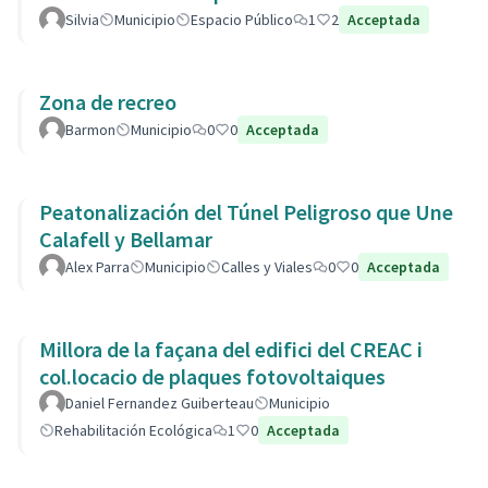
Silvia
Municipio
Espacio Público
1
2
Acceptada
Zona de recreo
Barmon
Municipio
0
0
Acceptada
Peatonalización del Túnel Peligroso que Une
Calafell y Bellamar
Alex Parra
Municipio
Calles y Viales
0
0
Acceptada
Millora de la façana del edifici del CREAC i
col.locacio de plaques fotovoltaiques
Daniel Fernandez Guiberteau
Municipio
Rehabilitación Ecológica
1
0
Acceptada