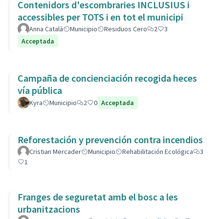
Contenidors d'escombraries INCLUSIUS i
accessibles per TOTS i en tot el municipi
Anna Català
Municipio
Residuos Cero
2
3
Acceptada
Campaña de concienciación recogida heces
vía pública
Kyra
Municipio
2
0
Acceptada
Reforestación y prevención contra incendios
Cristian Mercader
Municipio
Rehabilitación Ecológica
3
1
Franges de seguretat amb el bosc a les
urbanitzacions