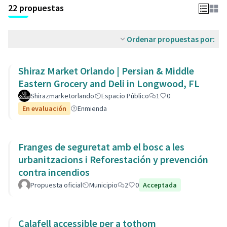
22 propuestas
Ordenar propuestas por:
Shiraz Market Orlando | Persian & Middle
Eastern Grocery and Deli in Longwood, FL
Shirazmarketorlando
Espacio Público
1
0
En evaluación
Enmienda
Franges de seguretat amb el bosc a les
urbanitzacions i Reforestación y prevención
contra incendios
Propuesta oficial
Municipio
2
0
Acceptada
Calafell accessible per a tothom