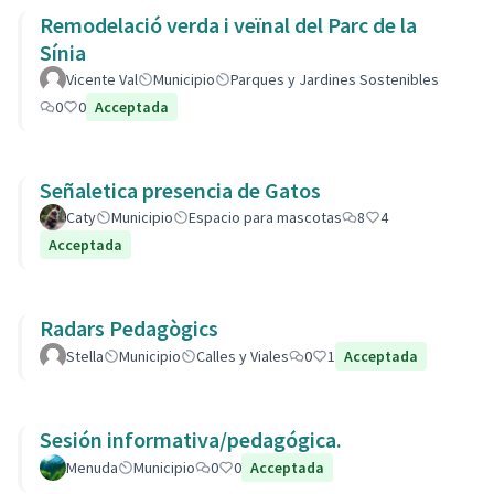
Remodelació verda i veïnal del Parc de la
Sínia
Vicente Val
Municipio
Parques y Jardines Sostenibles
0
0
Acceptada
Señaletica presencia de Gatos
Caty
Municipio
Espacio para mascotas
8
4
Acceptada
Radars Pedagògics
Stella
Municipio
Calles y Viales
0
1
Acceptada
Sesión informativa/pedagógica.
Menuda
Municipio
0
0
Acceptada