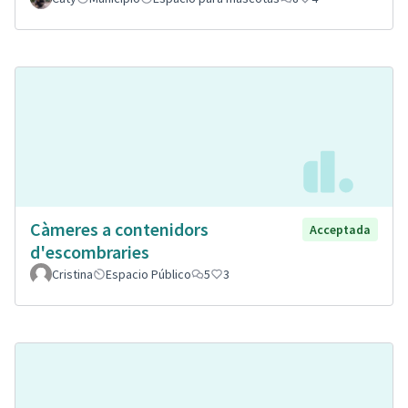
Càmeres a contenidors
Acceptada
d'escombraries
Cristina
Espacio Público
5
3