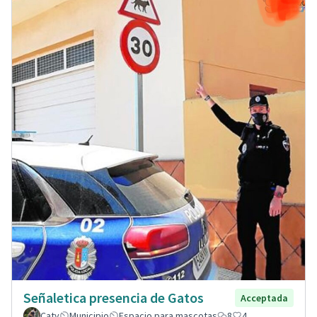
Señaletica presencia de Gatos
Acceptada
Caty
Municipio
Espacio para mascotas
8
4