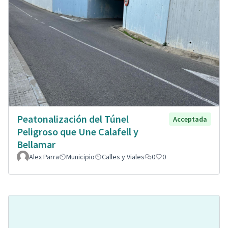
Peatonalización del Túnel
Acceptada
Peligroso que Une Calafell y
Bellamar
Alex Parra
Municipio
Calles y Viales
0
0