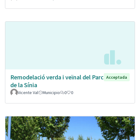
Remodelació verda i veïnal del Parc
Acceptada
de la Sínia
Vicente Val
Municipio
0
0