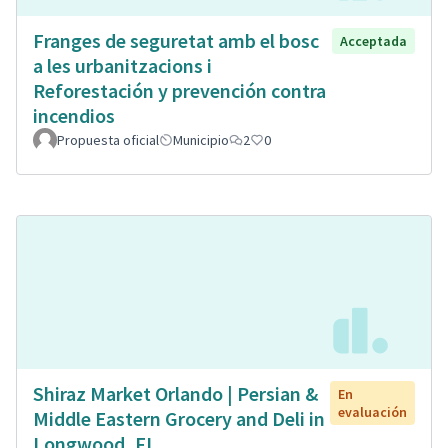
Franges de seguretat amb el bosc
Acceptada
a les urbanitzacions i
Reforestación y prevención contra
incendios
Propuesta oficial
Municipio
2
0
Shiraz Market Orlando | Persian &
En
evaluación
Middle Eastern Grocery and Deli in
Longwood, FL