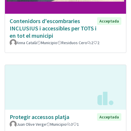
Contenidors d'escombraries
Acceptada
INCLUSIUS i accessibles per TOTS i
en tot el municipi
Anna Català
Municipio
Residuos Cero
2
2
Protegir accessos platja
Acceptada
Juan Olive Verge
Municipio
3
1