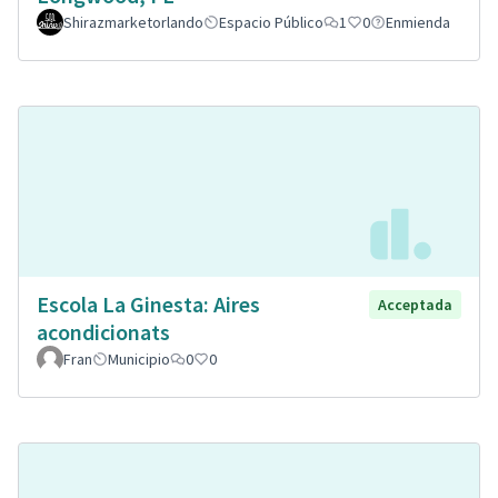
Shirazmarketorlando
Espacio Público
1
0
Enmienda
Escola La Ginesta: Aires
Acceptada
acondicionats
Fran
Municipio
0
0