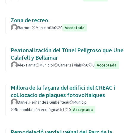
Zona de recreo
Barmon
Municipi
0
0
Acceptada
Peatonalización del Túnel Peligroso que Une
Calafell y Bellamar
Alex Parra
Municipi
Carrers i Vials
0
0
Acceptada
Millora de la façana del edifici del CREAC i
col.locacio de plaques fotovoltaiques
Daniel Fernandez Guiberteau
Municipi
Rehabilitación ecológica
1
0
Acceptada
Remodelació verda i veïnal del Parc de la