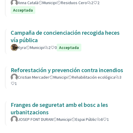
Anna Català
Municipi
Residuos Cero
2
2
Acceptada
Campaña de concienciación recogida heces
vía pública
Kyra
Municipi
2
0
Acceptada
Reforestación y prevención contra incendios
Cristian Mercader
Municipi
Rehabilitación ecológica
3
1
Franges de seguretat amb el bosc a les
urbanitzacions
JOSEP FONT DURAN
Municipi
Espai Públic
6
1