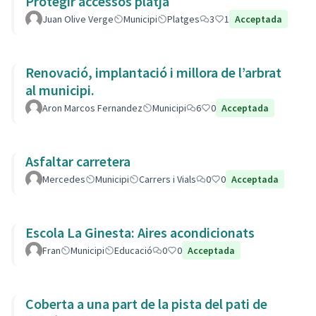
Protegir accessos platja
Juan Olive Verge
Municipi
Platges
3
1
Acceptada
Renovació, implantació i millora de l’arbrat
al municipi.
Aron Marcos Fernandez
Municipi
6
0
Acceptada
Asfaltar carretera
Mercedes
Municipi
Carrers i Vials
0
0
Acceptada
Escola La Ginesta: Aires acondicionats
Fran
Municipi
Educació
0
0
Acceptada
Coberta a una part de la pista del pati de