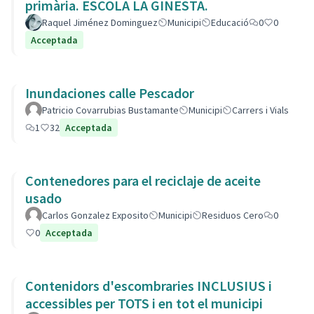
primària. ESCOLA LA GINESTA.
Raquel Jiménez Dominguez
Municipi
Educació
0
0
Acceptada
Inundaciones calle Pescador
Patricio Covarrubias Bustamante
Municipi
Carrers i Vials
1
32
Acceptada
Contenedores para el reciclaje de aceite
usado
Carlos Gonzalez Exposito
Municipi
Residuos Cero
0
0
Acceptada
Contenidors d'escombraries INCLUSIUS i
accessibles per TOTS i en tot el municipi