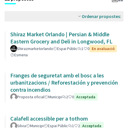
Ordenar propostes:
Shiraz Market Orlando | Persian & Middle
Eastern Grocery and Deli in Longwood, FL
Shirazmarketorlando
Espai Públic
1
0
En avaluació
Esmena
Franges de seguretat amb el bosc a les
urbanitzacions / Reforestación y prevención
contra incendios
Proposta oficial
Municipi
2
0
Acceptada
Calafell accessible per a tothom
Silvia
Municipi
Espai Públic
1
2
Acceptada