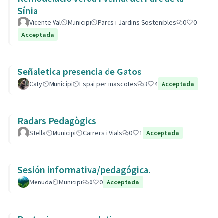
Sínia
Vicente Val
Municipi
Parcs i Jardins Sostenibles
0
0
Acceptada
Señaletica presencia de Gatos
Caty
Municipi
Espai per mascotes
8
4
Acceptada
Radars Pedagògics
Stella
Municipi
Carrers i Vials
0
1
Acceptada
Sesión informativa/pedagógica.
Menuda
Municipi
0
0
Acceptada