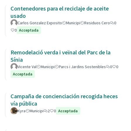
Contenedores para el reciclaje de aceite
usado
Carlos Gonzalez Exposito
Municipi
Residuos Cero
0
0
Acceptada
Remodelació verda i veïnal del Parc de la
Sínia
Vicente Val
Municipi
Parcs i Jardins Sostenibles
0
0
Acceptada
Campaña de concienciación recogida heces
vía pública
Kyra
Municipi
2
0
Acceptada