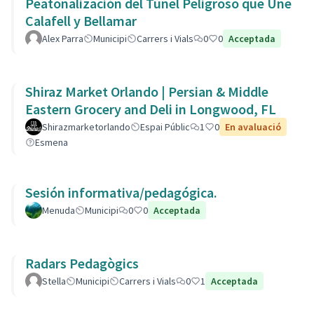
Peatonalización del Túnel Peligroso que Une
Calafell y Bellamar
Alex Parra
Municipi
Carrers i Vials
0
0
Acceptada
Shiraz Market Orlando | Persian & Middle
Eastern Grocery and Deli in Longwood, FL
Shirazmarketorlando
Espai Públic
1
0
En avaluació
Esmena
Sesión informativa/pedagógica.
Menuda
Municipi
0
0
Acceptada
Radars Pedagògics
Stella
Municipi
Carrers i Vials
0
1
Acceptada