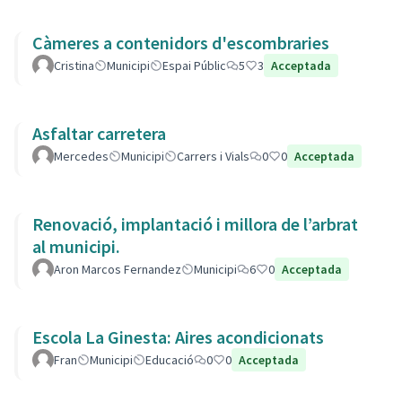
Càmeres a contenidors d'escombraries
Cristina
Municipi
Espai Públic
5
3
Acceptada
Asfaltar carretera
Mercedes
Municipi
Carrers i Vials
0
0
Acceptada
Renovació, implantació i millora de l’arbrat
al municipi.
Aron Marcos Fernandez
Municipi
6
0
Acceptada
Escola La Ginesta: Aires acondicionats
Fran
Municipi
Educació
0
0
Acceptada