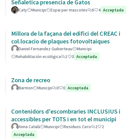
Señaletica presencia de Gatos
Caty
Municipi
Espai per mascotes
8
4
Acceptada
Millora de la façana del edifici del CREAC i
col.locacio de plaques fotovoltaiques
Daniel Fernandez Guiberteau
Municipi
Rehabilitación ecológica
1
0
Acceptada
Zona de recreo
Barmon
Municipi
0
0
Acceptada
Contenidors d'escombraries INCLUSIUS i
accessibles per TOTS i en tot el municipi
Anna Català
Municipi
Residuos Cero
2
2
Acceptada