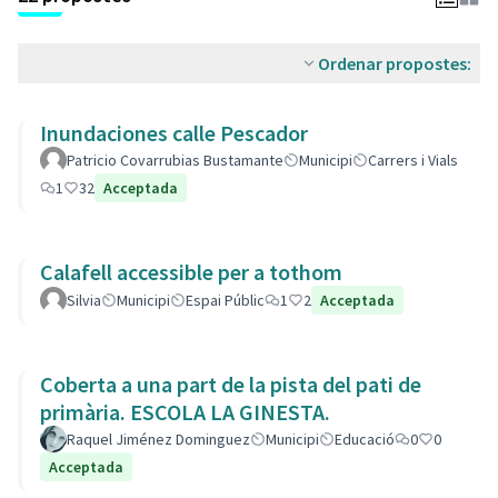
Ordenar propostes:
Inundaciones calle Pescador
Patricio Covarrubias Bustamante
Municipi
Carrers i Vials
1
32
Acceptada
Calafell accessible per a tothom
Silvia
Municipi
Espai Públic
1
2
Acceptada
Coberta a una part de la pista del pati de
primària. ESCOLA LA GINESTA.
Raquel Jiménez Dominguez
Municipi
Educació
0
0
Acceptada