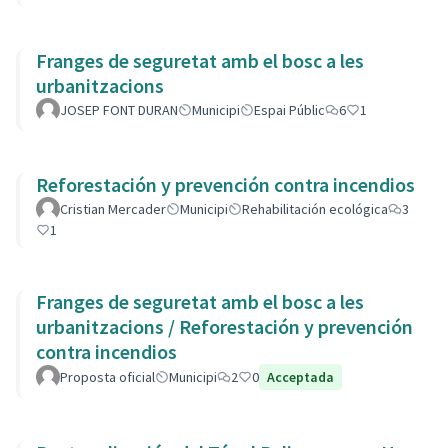
Franges de seguretat amb el bosc a les
urbanitzacions
JOSEP FONT DURAN
Municipi
Espai Públic
6
1
Reforestación y prevención contra incendios
Cristian Mercader
Municipi
Rehabilitación ecológica
3
1
Franges de seguretat amb el bosc a les
urbanitzacions / Reforestación y prevención
contra incendios
Proposta oficial
Municipi
2
0
Acceptada