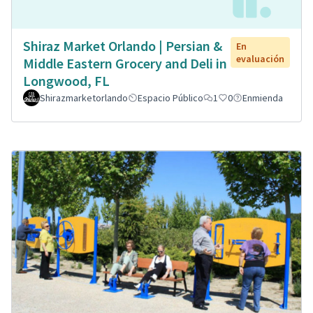
Shiraz Market Orlando | Persian &
En
evaluación
Middle Eastern Grocery and Deli in
Longwood, FL
Shirazmarketorlando
Espacio Público
1
0
Enmienda