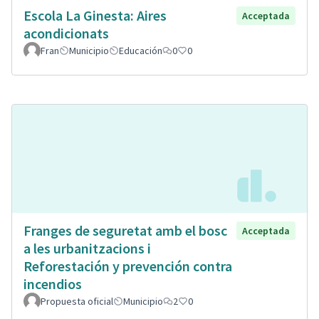
Escola La Ginesta: Aires
Acceptada
acondicionats
Fran
Municipio
Educación
0
0
Franges de seguretat amb el bosc
Acceptada
a les urbanitzacions i
Reforestación y prevención contra
incendios
Propuesta oficial
Municipio
2
0