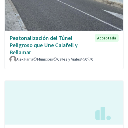
Peatonalización del Túnel
Acceptada
Peligroso que Une Calafell y
Bellamar
Alex Parra
Municipio
Calles y Viales
0
0