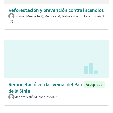
Reforestación y prevención contra incendios
Cristian Mercader
Municipio
Rehabilitación Ecológica
3
1
Remodelació verda i veïnal del Parc
Acceptada
de la Sínia
Vicente Val
Municipio
0
0