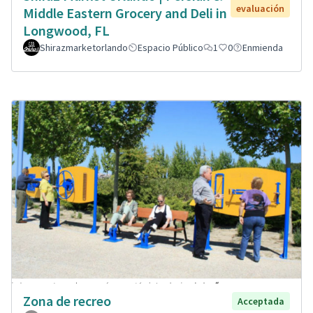
evaluación
Middle Eastern Grocery and Deli in
Longwood, FL
Shirazmarketorlando
Espacio Público
1
0
Enmienda
Zona de recreo
Acceptada