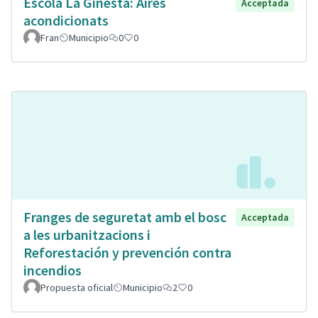
Escola La Ginesta: Aires
Acceptada
acondicionats
Fran
Municipio
0
0
Franges de seguretat amb el bosc
Acceptada
a les urbanitzacions i
Reforestación y prevención contra
incendios
Propuesta oficial
Municipio
2
0