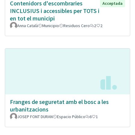
Contenidors d'escombraries
Acceptada
INCLUSIUS i accessibles per TOTS i
en tot el municipi
Anna Català
Municipio
Residuos Cero
2
2
Franges de seguretat amb el bosc a les
urbanitzacions
JOSEP FONT DURAN
Espacio Público
6
1