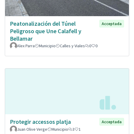
Peatonalización del Túnel
Acceptada
Peligroso que Une Calafell y
Bellamar
Alex Parra
Municipio
Calles y Viales
0
0
Protegir accessos platja
Acceptada
Juan Olive Verge
Municipio
3
1