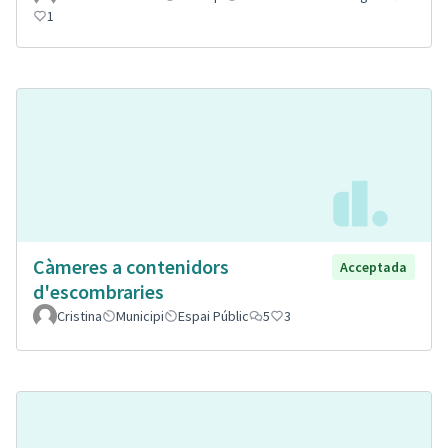
1
Càmeres a contenidors
Acceptada
d'escombraries
Cristina
Municipi
Espai Públic
5
3