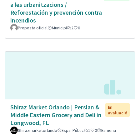
a les urbanitzacions /
Reforestación y prevención contra
incendios
Proposta oficial
Municipi
2
0
Shiraz Market Orlando | Persian &
En
avaluació
Middle Eastern Grocery and Deli in
Longwood, FL
Shirazmarketorlando
Espai Públic
1
0
Esmena