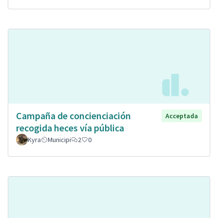
Campaña de concienciación
Acceptada
recogida heces vía pública
Kyra
Municipi
2
0