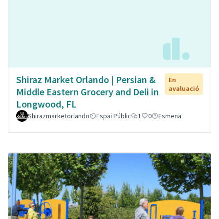
Shiraz Market Orlando | Persian &
En
avaluació
Middle Eastern Grocery and Deli in
Longwood, FL
Shirazmarketorlando
Espai Públic
1
0
Esmena