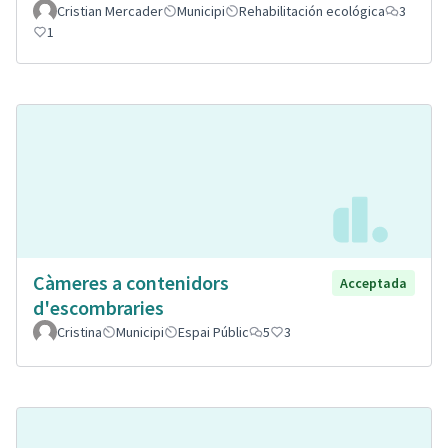
Cristian Mercader
Municipi
Rehabilitación ecológica
3
1
Càmeres a contenidors
Acceptada
d'escombraries
Cristina
Municipi
Espai Públic
5
3