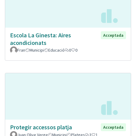
Escola La Ginesta: Aires
Acceptada
acondicionats
Fran
Municipi
Educació
0
0
Protegir accessos platja
Acceptada
Juan Olive Verge
Municipi
Platges
3
1