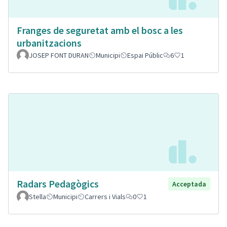
Franges de seguretat amb el bosc a les
urbanitzacions
JOSEP FONT DURAN
Municipi
Espai Públic
6
1
Radars Pedagògics
Acceptada
Stella
Municipi
Carrers i Vials
0
1