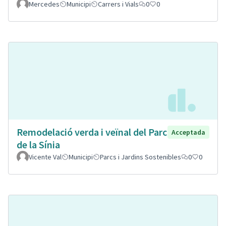
Mercedes
Municipi
Carrers i Vials
0
0
Remodelació verda i veïnal del Parc
Acceptada
de la Sínia
Vicente Val
Municipi
Parcs i Jardins Sostenibles
0
0