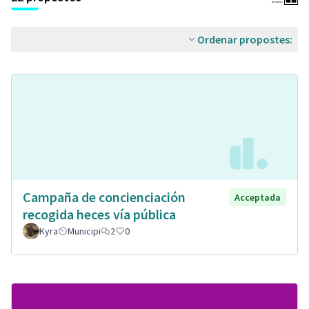
Ordenar propostes:
Campaña de concienciación
Acceptada
recogida heces vía pública
Kyra
Municipi
2
0