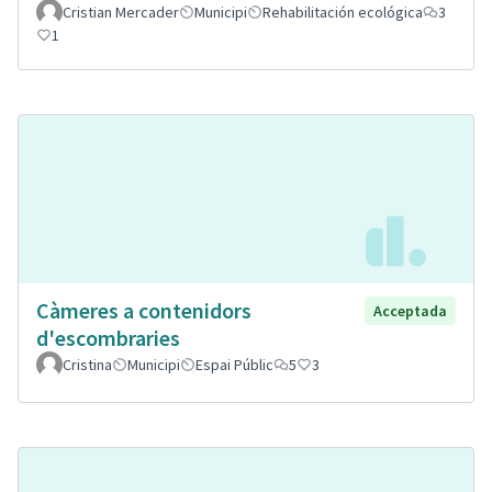
Cristian Mercader
Municipi
Rehabilitación ecológica
3
1
Càmeres a contenidors
Acceptada
d'escombraries
Cristina
Municipi
Espai Públic
5
3