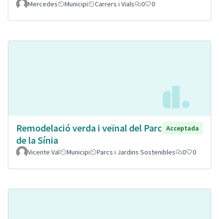
Mercedes
Municipi
Carrers i Vials
0
0
Remodelació verda i veïnal del Parc
Acceptada
de la Sínia
Vicente Val
Municipi
Parcs i Jardins Sostenibles
0
0