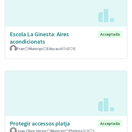
Escola La Ginesta: Aires
Acceptada
acondicionats
Fran
Municipi
Educació
0
0
Protegir accessos platja
Acceptada
Juan Olive Verge
Municipi
Platges
3
1