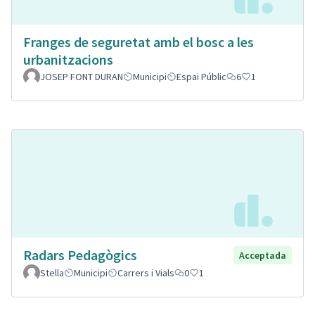
Franges de seguretat amb el bosc a les
urbanitzacions
JOSEP FONT DURAN
Municipi
Espai Públic
6
1
Radars Pedagògics
Acceptada
Stella
Municipi
Carrers i Vials
0
1