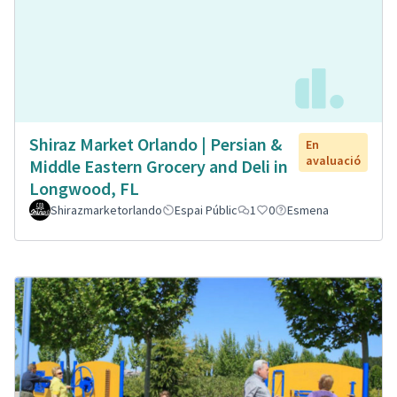
Shiraz Market Orlando | Persian &
En
avaluació
Middle Eastern Grocery and Deli in
Longwood, FL
Shirazmarketorlando
Espai Públic
1
0
Esmena