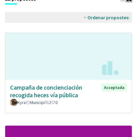
Ordenar propostes:
Campaña de concienciación
Acceptada
recogida heces vía pública
Kyra
Municipi
2
0