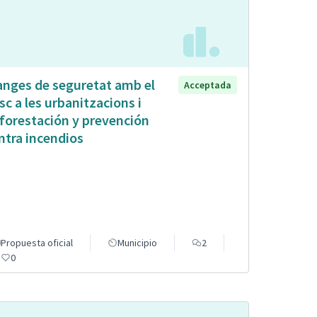
anges de seguretat amb el
Acceptada
sc a les urbanitzacions i
forestación y prevención
ntra incendios
Propuesta oficial
Municipio
2
0