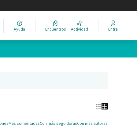
legir el idioma
Ayuda
Encuentros
Actividad
Entra
Leaflet
|
©
HERE maps
ina como puntos en el mapa. El elemento se puede utilizar con un 
ña nueva)
iones
Más comentadas
Con más seguidoras
Con más autoras