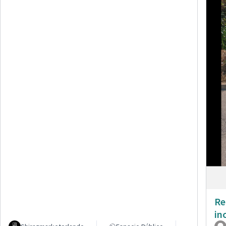
Re
in