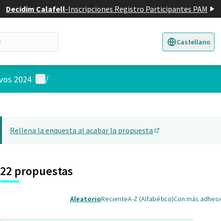
Decidim Calafell
-
Inscripciones Registro Participantes PAM
Castellano
Triar la llengua
E
Menú de usuario
ivos 2024
/
 el mapa
nte elemento es un mapa que presenta los componentes de esta pág
Rellena la enquesta al acabar la propuesta
(Abrir en una pesta
22 propuestas
Aleatorio
Reciente
A-Z (Alfabético)
Con más adhes