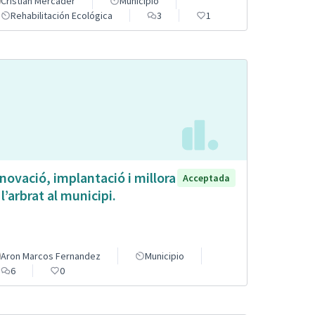
Cristian Mercader
Municipio
Rehabilitación Ecológica
3
1
novació, implantació i millora
Acceptada
 l’arbrat al municipi.
Aron Marcos Fernandez
Municipio
6
0