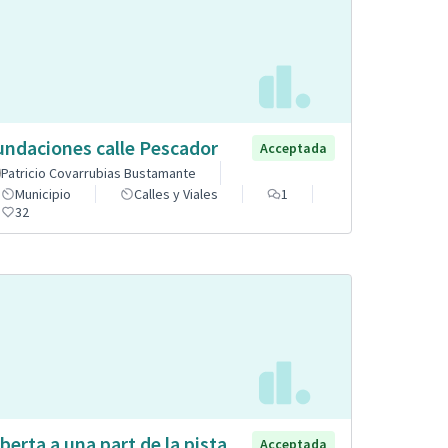
undaciones calle Pescador
Acceptada
Patricio Covarrubias Bustamante
Municipio
Calles y Viales
1
32
berta a una part de la pista
Acceptada