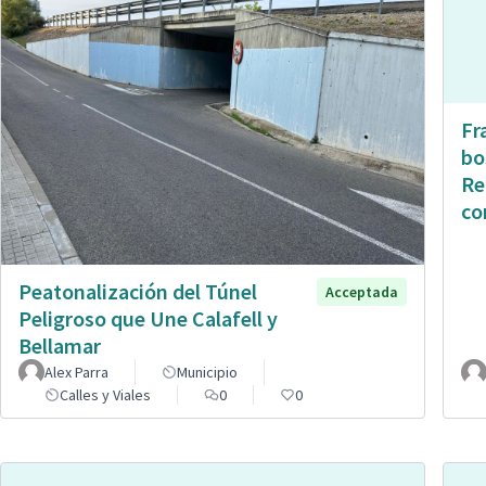
Fr
bo
Re
co
Peatonalización del Túnel
Acceptada
Peligroso que Une Calafell y
Bellamar
Alex Parra
Municipio
Calles y Viales
0
0