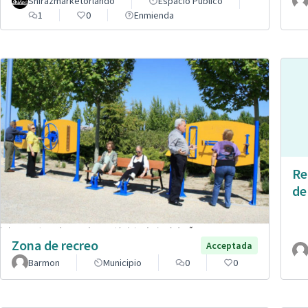
Shirazmarketorlando
Espacio Público
1
0
Enmienda
Re
de
Zona de recreo
Acceptada
Barmon
Municipio
0
0