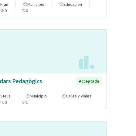
Fran
Municipio
Educación
0
0
dars Pedagògics
Acceptada
Stella
Municipio
Calles y Viales
0
1