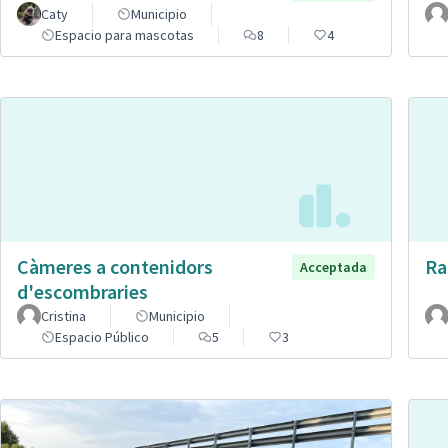
Caty
Municipio
Espacio para mascotas
8
4
Càmeres a contenidors
Ra
Acceptada
d'escombraries
Cristina
Municipio
Espacio Público
5
3