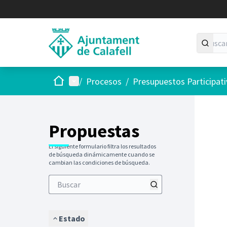
Inicio
Menú principal
/
Procesos
/
Presupuestos Participat
Saltar
El siguie
+
−
Propuestas
El siguiente formulario filtra los resultados
de búsqueda dinámicamente cuando se
cambian las condiciones de búsqueda.
Estado