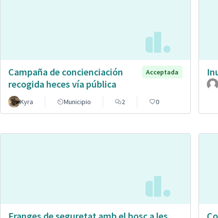
Campaña de concienciación
In
Acceptada
recogida heces vía pública
Kyra
Municipio
2
0
Franges de seguretat amb el bosc a les
Co