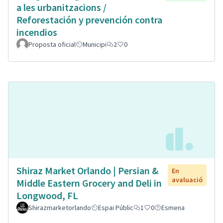
a les urbanitzacions /
Reforestación y prevención contra
incendios
Proposta oficial
Municipi
2
0
Shiraz Market Orlando | Persian &
En
avaluació
Middle Eastern Grocery and Deli in
Longwood, FL
Shirazmarketorlando
Espai Públic
1
0
Esmena