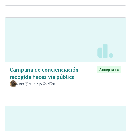
Campaña de concienciación
Acceptada
recogida heces vía pública
Kyra
Municipi
2
0