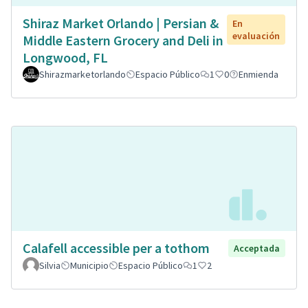
Shiraz Market Orlando | Persian &
En
evaluación
Middle Eastern Grocery and Deli in
Longwood, FL
Shirazmarketorlando
Espacio Público
1
0
Enmienda
Calafell accessible per a tothom
Acceptada
Silvia
Municipio
Espacio Público
1
2