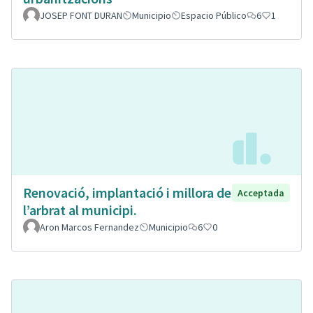
JOSEP FONT DURAN
Municipio
Espacio Público
6
1
Renovació, implantació i millora de
Acceptada
l’arbrat al municipi.
Aron Marcos Fernandez
Municipio
6
0