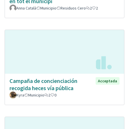
en tot el municipi
Anna Català
Municipio
Residuos Cero
2
2
Campaña de concienciación
Acceptada
recogida heces vía pública
Kyra
Municipio
2
0