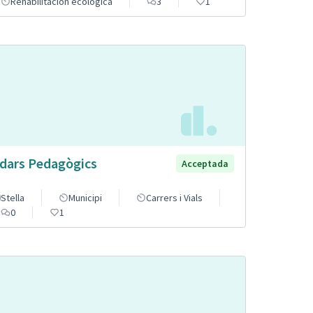
Rehabilitación ecológica
3
1
dars Pedagògics
Acceptada
Stella
Municipi
Carrers i Vials
0
1