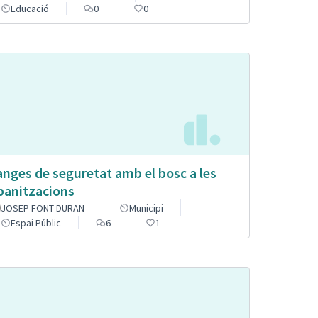
Educació
0
0
anges de seguretat amb el bosc a les
banitzacions
JOSEP FONT DURAN
Municipi
Espai Públic
6
1