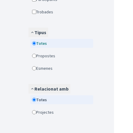
Trobades
Tipus
Totes
Propostes
Esmenes
Relacionat amb
Totes
Projectes