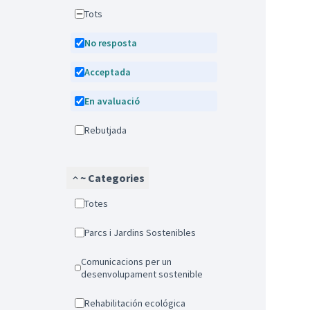
Tots
No resposta
Acceptada
En avaluació
Rebutjada
~ Categories
Totes
Parcs i Jardins Sostenibles
Comunicacions per un
desenvolupament sostenible
Rehabilitación ecológica