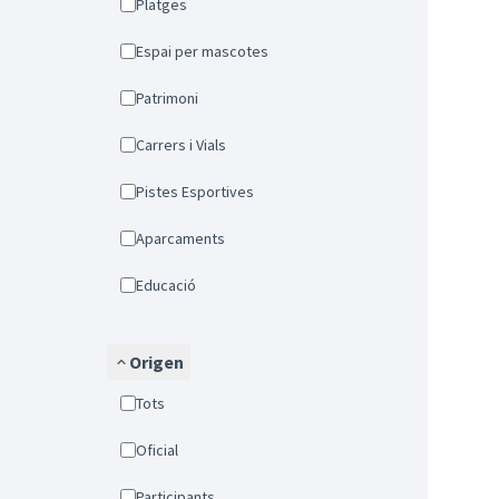
Platges
Espai per mascotes
Patrimoni
Carrers i Vials
Pistes Esportives
Aparcaments
Educació
Origen
Tots
Oficial
Participants