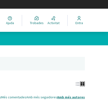
legir el idioma
Ajuda
Trobades
Activitat
Entra
Leaflet
|
©
HERE maps
 com a punts al mapa. L'element es pot fer servir amb un lector 
nya nova)
s
Més comentades
Amb més seguidores
Amb més autores