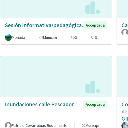
Sesión informativa/pedagógica.
Ca
Acceptada
Menuda
Municipi
0
0
Inundaciones calle Pescador
Co
Acceptada
de
GI
Patricio Covarrubias Bustamante
Municipi