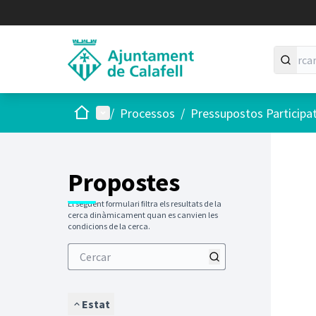
Inici
Menú principal
/
Processos
/
Pressupostos Participa
Saltar
El següen
+
−
Propostes
El següent formulari filtra els resultats de la
cerca dinàmicament quan es canvien les
condicions de la cerca.
Estat