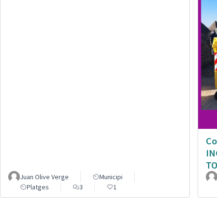
Co
IN
TO
Juan Olive Verge
Municipi
Platges
3
1