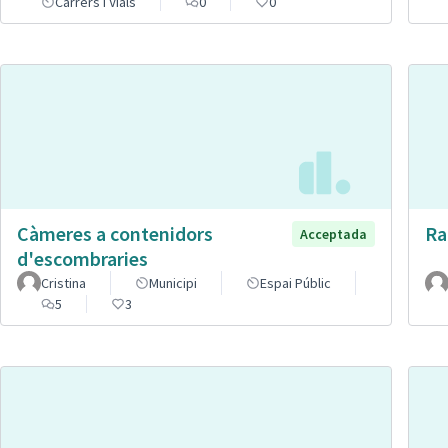
Carrers i Vials
0
0
Càmeres a contenidors
Ra
Acceptada
d'escombraries
Cristina
Municipi
Espai Públic
5
3