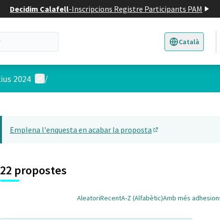
Decidim Calafell
-
Inscripcions Registre Participants PAM
Català
Triar la llengua
E
Menú d'usuari
tius 2024
/
 el mapa
t element és un mapa que presenta els components d'aquesta pàgina
Emplena l'enquesta en acabar la proposta
(Obrir en una pesta
22 propostes
Aleatori
Recent
A-Z (Alfabètic)
Amb més adhesion