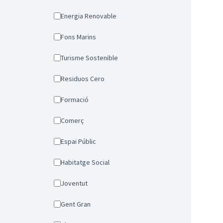
Energia Renovable
Fons Marins
Turisme Sostenible
Residuos Cero
Formació
Comerç
Espai Públic
Habitatge Social
Joventut
Gent Gran