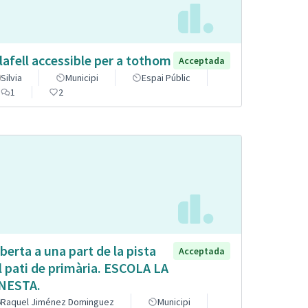
lafell accessible per a tothom
Acceptada
Silvia
Municipi
Espai Públic
1
2
berta a una part de la pista
Acceptada
l pati de primària. ESCOLA LA
NESTA.
Raquel Jiménez Dominguez
Municipi