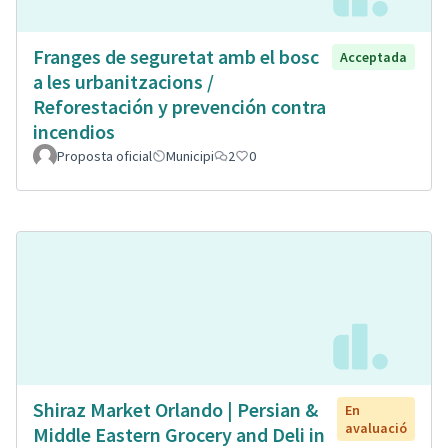
Franges de seguretat amb el bosc
Acceptada
a les urbanitzacions /
Reforestación y prevención contra
incendios
Proposta oficial
Municipi
2
0
Shiraz Market Orlando | Persian &
En
avaluació
Middle Eastern Grocery and Deli in