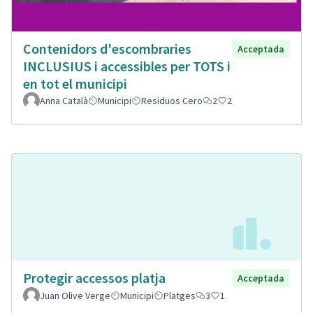
Contenidors d'escombraries
Acceptada
INCLUSIUS i accessibles per TOTS i
en tot el municipi
Anna Català
Municipi
Residuos Cero
2
2
Protegir accessos platja
Acceptada
Juan Olive Verge
Municipi
Platges
3
1