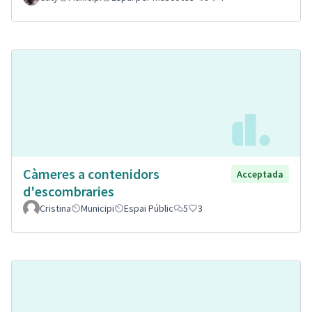
Càmeres a contenidors
Acceptada
d'escombraries
Cristina
Municipi
Espai Públic
5
3