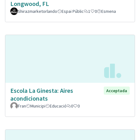
Longwood, FL
Shirazmarketorlando
Espai Públic
1
0
Esmena
Escola La Ginesta: Aires
Acceptada
acondicionats
Fran
Municipi
Educació
0
0