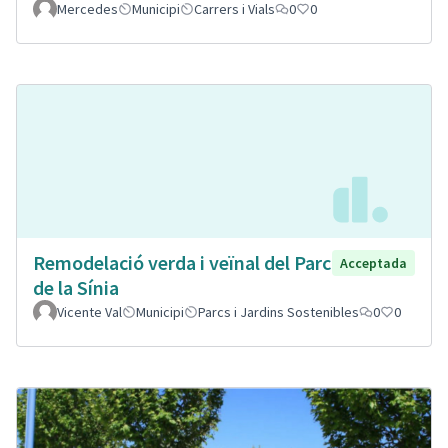
Mercedes
Municipi
Carrers i Vials
0
0
Remodelació verda i veïnal del Parc
Acceptada
de la Sínia
Vicente Val
Municipi
Parcs i Jardins Sostenibles
0
0