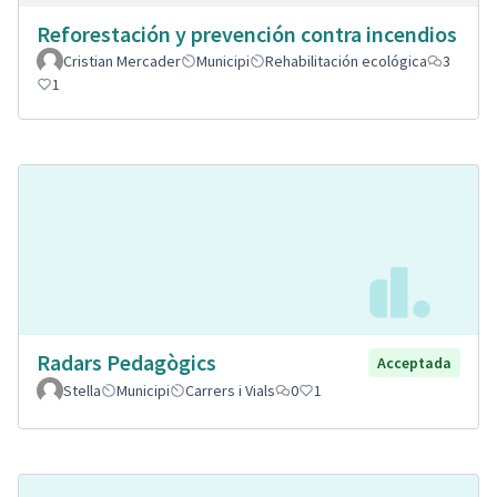
Reforestación y prevención contra incendios
Cristian Mercader
Municipi
Rehabilitación ecológica
3
1
Radars Pedagògics
Acceptada
Stella
Municipi
Carrers i Vials
0
1