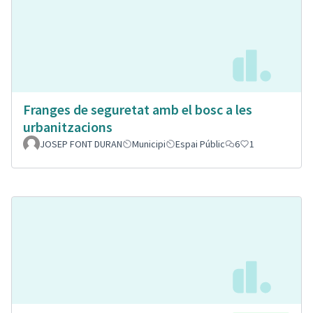
Franges de seguretat amb el bosc a les
urbanitzacions
JOSEP FONT DURAN
Municipi
Espai Públic
6
1