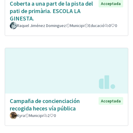
Coberta a una part de la pista del
Acceptada
pati de primària. ESCOLA LA
GINESTA.
Raquel Jiménez Dominguez
Municipi
Educació
0
0
Campaña de concienciación
Acceptada
recogida heces vía pública
Kyra
Municipi
2
0