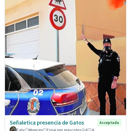
Señaletica presencia de Gatos
Acceptada
Caty
Municipi
Espai per mascotes
8
4