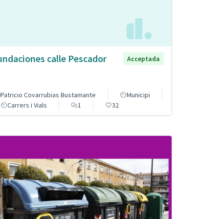
undaciones calle Pescador
Acceptada
Patricio Covarrubias Bustamante
Municipi
Carrers i Vials
1
32