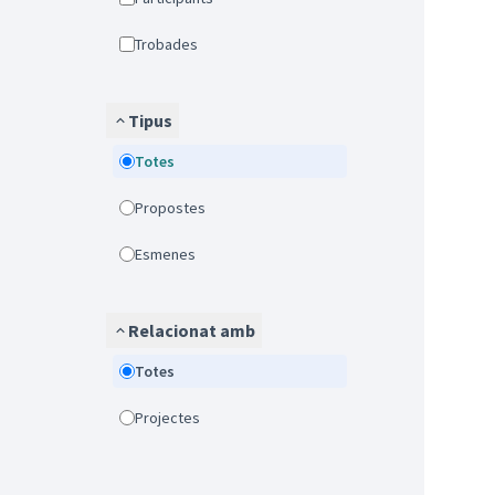
Trobades
Tipus
Totes
Propostes
Esmenes
Relacionat amb
Totes
Projectes