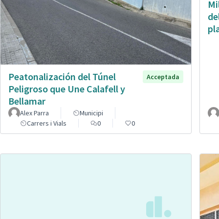
Mi
de
pl
Peatonalización del Túnel
Acceptada
Peligroso que Une Calafell y
Bellamar
Alex Parra
Municipi
Carrers i Vials
0
0