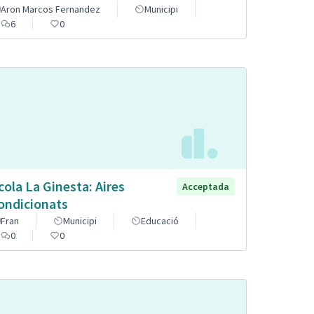
Aron Marcos Fernandez
Municipi
6
0
cola La Ginesta: Aires
Acceptada
ondicionats
Fran
Municipi
Educació
0
0