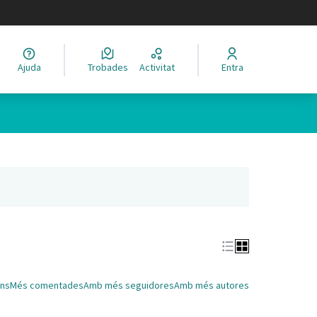
legir el idioma
Ajuda
Trobades
Activitat
Entra
Leaflet
|
©
HERE maps
 com a punts al mapa. L'element es pot fer servir amb un lector 
nya nova)
ns
Més comentades
Amb més seguidores
Amb més autores