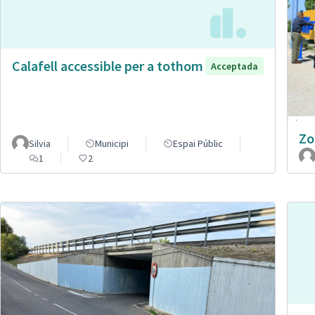
Calafell accessible per a tothom
Acceptada
Zo
Silvia
Municipi
Espai Públic
1
2