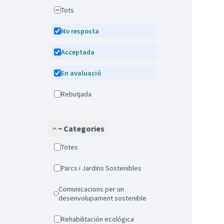
Tots
No resposta
Acceptada
En avaluació
Rebutjada
~ Categories
Totes
Parcs i Jardins Sostenibles
Comunicacions per un
desenvolupament sostenible
Rehabilitación ecológica