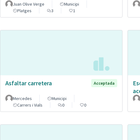
Juan Olive Verge
Municipi
Platges
3
1
Asfaltar carretera
Es
Acceptada
ac
Mercedes
Municipi
Carrers i Vials
0
0