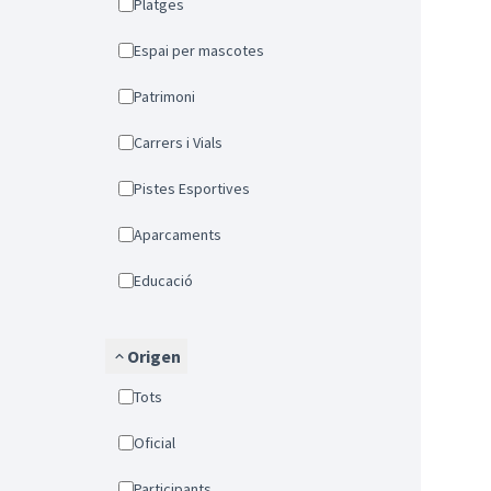
Platges
Espai per mascotes
Patrimoni
Carrers i Vials
Pistes Esportives
Aparcaments
Educació
Origen
Tots
Oficial
Participants