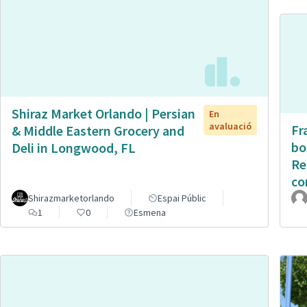
Shiraz Market Orlando | Persian
En
avaluació
Fr
& Middle Eastern Grocery and
bo
Deli in Longwood, FL
Re
co
Shirazmarketorlando
Espai Públic
1
0
Esmena