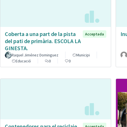
Coberta a una part de la pista
In
Acceptada
del pati de primària. ESCOLA LA
GINESTA.
Raquel Jiménez Dominguez
Municipi
Educació
0
0
Contenedores para el reciclaje
Acceptada