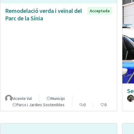
Remodelació verda i veïnal del
Acceptada
Parc de la Sínia
Se
Vicente Val
Municipi
Parcs i Jardins Sostenibles
0
0