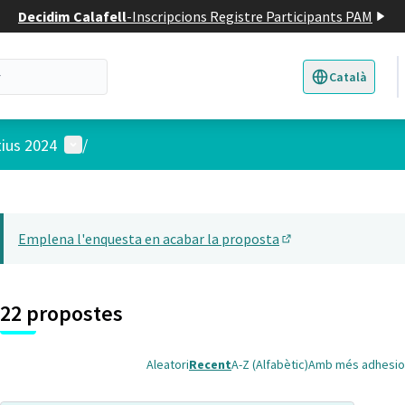
Decidim Calafell
-
Inscripcions Registre Participants PAM
Català
Triar la llengua
E
Menú d'usuari
tius 2024
/
 el mapa
t element és un mapa que presenta els components d'aquesta pàgina
Emplena l'enquesta en acabar la proposta
(Obrir en una pesta
22 propostes
Aleatori
Recent
A-Z (Alfabètic)
Amb més adhesio