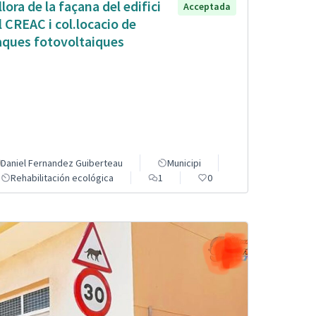
llora de la façana del edifici
Acceptada
l CREAC i col.locacio de
aques fotovoltaiques
Daniel Fernandez Guiberteau
Municipi
Rehabilitación ecológica
1
0