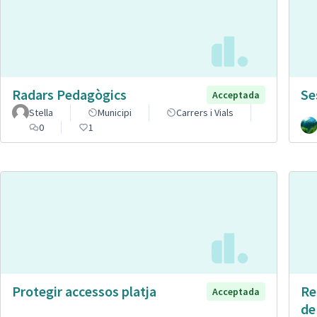
Radars Pedagògics
Se
Acceptada
Stella
Municipi
Carrers i Vials
0
1
Protegir accessos platja
Re
Acceptada
de