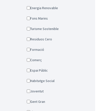
Energia Renovable
Fons Marins
Turisme Sostenible
Residuos Cero
Formació
Comerç
Espai Públic
Habitatge Social
Joventut
Gent Gran