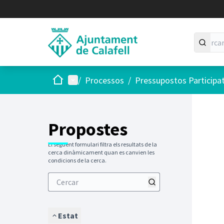
Inici
Menú principal
/
Processos
/
Pressupostos Participa
Saltar
El següen
+
−
Propostes
El següent formulari filtra els resultats de la
cerca dinàmicament quan es canvien les
condicions de la cerca.
Estat