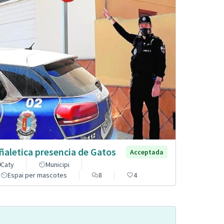
ñaletica presencia de Gatos
Acceptada
Caty
Municipi
Espai per mascotes
8
4