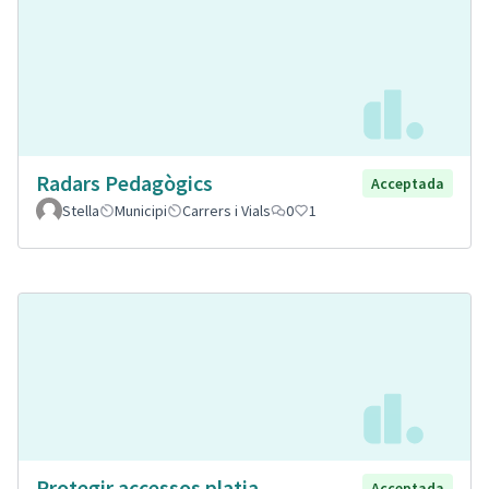
Radars Pedagògics
Acceptada
Stella
Municipi
Carrers i Vials
0
1
Protegir accessos platja
Acceptada