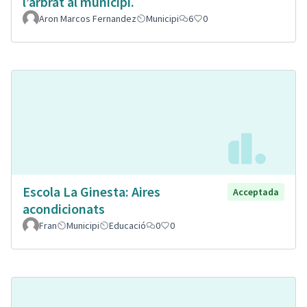
l’arbrat al municipi.
Aron Marcos Fernandez
Municipi
6
0
Escola La Ginesta: Aires
Acceptada
acondicionats
Fran
Municipi
Educació
0
0