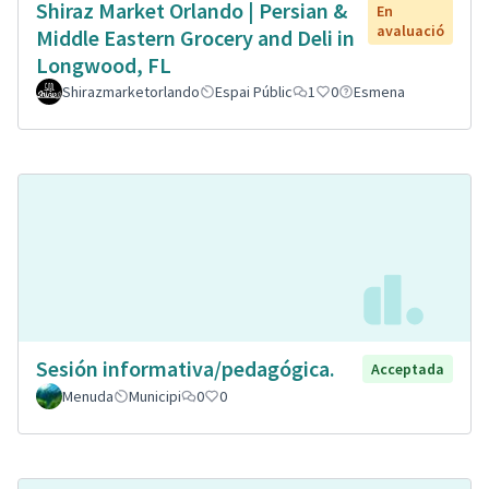
Shiraz Market Orlando | Persian &
En
avaluació
Middle Eastern Grocery and Deli in
Longwood, FL
Shirazmarketorlando
Espai Públic
1
0
Esmena
Sesión informativa/pedagógica.
Acceptada
Menuda
Municipi
0
0