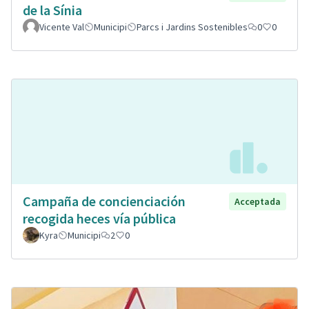
de la Sínia
Vicente Val
Municipi
Parcs i Jardins Sostenibles
0
0
Campaña de concienciación
Acceptada
recogida heces vía pública
Kyra
Municipi
2
0