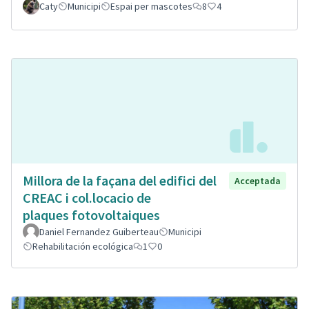
Caty
Municipi
Espai per mascotes
8
4
Millora de la façana del edifici del
Acceptada
CREAC i col.locacio de
plaques fotovoltaiques
Daniel Fernandez Guiberteau
Municipi
Rehabilitación ecológica
1
0