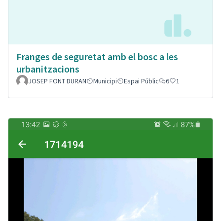
Franges de seguretat amb el bosc a les
urbanitzacions
JOSEP FONT DURAN
Municipi
Espai Públic
6
1