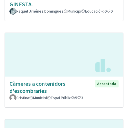
GINESTA.
Raquel Jiménez Dominguez
Municipi
Educació
0
0
Càmeres a contenidors
Acceptada
d'escombraries
Cristina
Municipi
Espai Públic
5
3