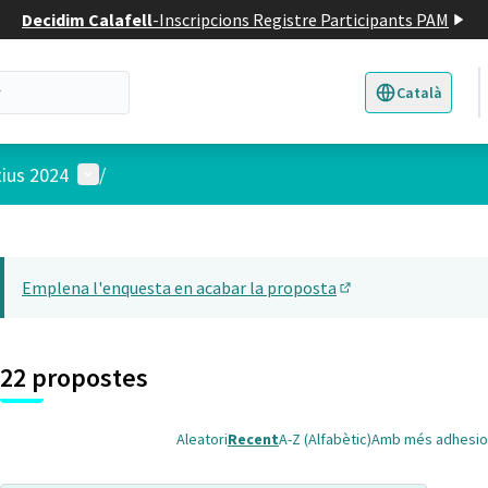
Decidim Calafell
-
Inscripcions Registre Participants PAM
Català
Triar la llengua
E
Menú d'usuari
tius 2024
/
 el mapa
t element és un mapa que presenta els components d'aquesta pàgina
Emplena l'enquesta en acabar la proposta
(Obrir en una pesta
22 propostes
Aleatori
Recent
A-Z (Alfabètic)
Amb més adhesio