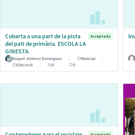
Coberta a una part de la pista
In
Acceptada
del pati de primària. ESCOLA LA
GINESTA.
Raquel Jiménez Dominguez
Municipi
Educació
0
0
Contenedores para el reciclaje
Acceptada