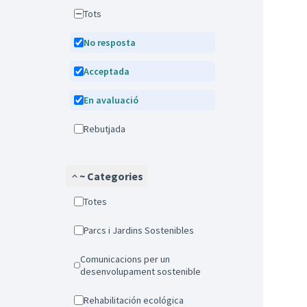
Tots
No resposta
Acceptada
En avaluació
Rebutjada
~ Categories
Totes
Parcs i Jardins Sostenibles
Comunicacions per un
desenvolupament sostenible
Rehabilitación ecológica