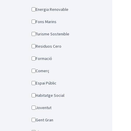
Energia Renovable
Fons Marins
Turisme Sostenible
Residuos Cero
Formació
Comerç
Espai Públic
Habitatge Social
Joventut
Gent Gran