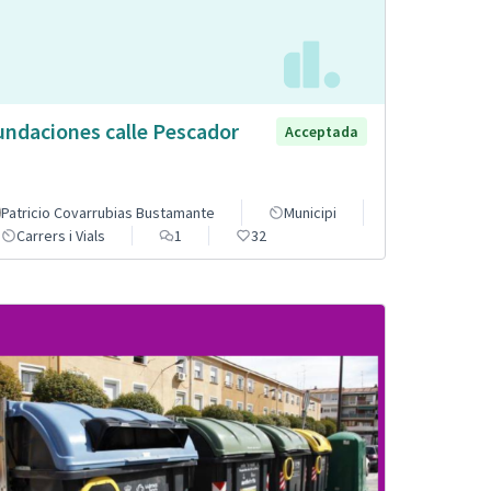
undaciones calle Pescador
Acceptada
Patricio Covarrubias Bustamante
Municipi
Carrers i Vials
1
32