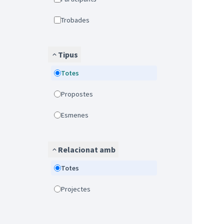
Trobades
Tipus
Totes
Propostes
Esmenes
Relacionat amb
Totes
Projectes