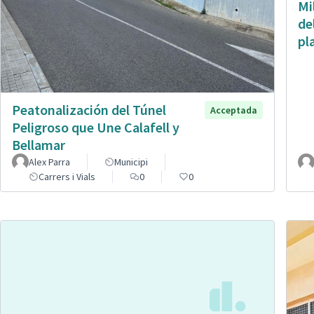
Mi
de
pl
Peatonalización del Túnel
Acceptada
Peligroso que Une Calafell y
Bellamar
Alex Parra
Municipi
Carrers i Vials
0
0