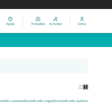
legir el idioma
Ajuda
Trobades
Activitat
Entra
Leaflet
|
©
HERE maps
 com a punts al mapa. L'element es pot fer servir amb un lector 
nya nova)
ns
Més comentades
Amb més seguidores
Amb més autores