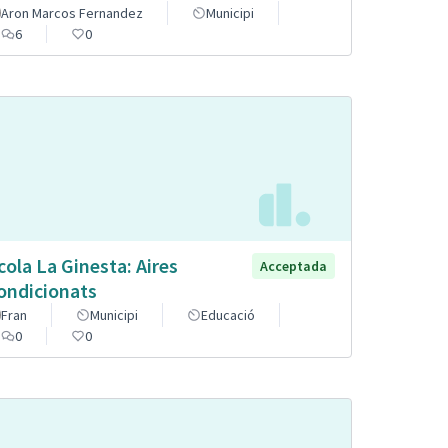
Aron Marcos Fernandez
Municipi
6
0
cola La Ginesta: Aires
Acceptada
ondicionats
Fran
Municipi
Educació
0
0