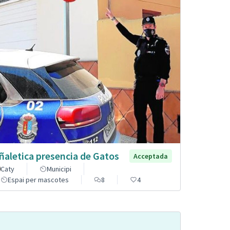
ñaletica presencia de Gatos
Acceptada
Caty
Municipi
Espai per mascotes
8
4