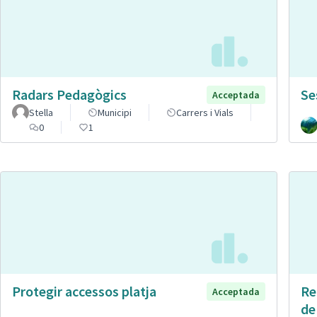
Radars Pedagògics
Se
Acceptada
Stella
Municipi
Carrers i Vials
0
1
Protegir accessos platja
Re
Acceptada
de