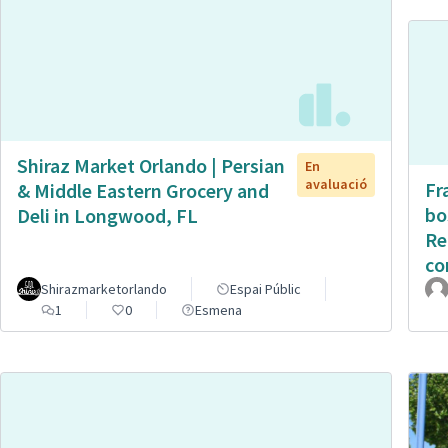
Shiraz Market Orlando | Persian
En
avaluació
Fr
& Middle Eastern Grocery and
bo
Deli in Longwood, FL
Re
co
Shirazmarketorlando
Espai Públic
1
0
Esmena