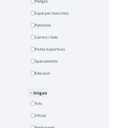
Platges
Espai per mascotes
Patrimoni
Carrers i Vials
Pistes Esportives
Aparcaments
Educació
Origen
Tots
Oficial
Participants