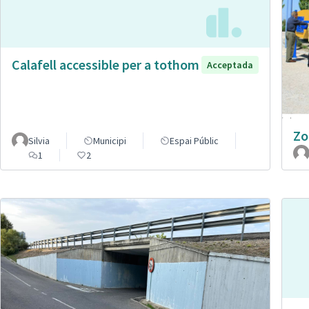
Calafell accessible per a tothom
Acceptada
Zo
Silvia
Municipi
Espai Públic
1
2