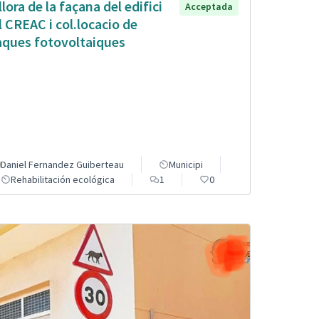
llora de la façana del edifici
Acceptada
l CREAC i col.locacio de
aques fotovoltaiques
Daniel Fernandez Guiberteau
Municipi
Rehabilitación ecológica
1
0