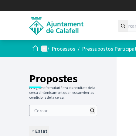
Inici
Menú principal
/
Processos
/
Pressupostos Participa
Saltar
El següen
+
−
Propostes
El següent formulari filtra els resultats de la
cerca dinàmicament quan es canvien les
condicions de la cerca.
Estat