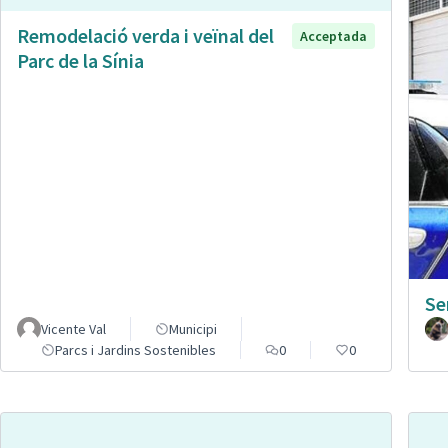
Remodelació verda i veïnal del
Acceptada
Parc de la Sínia
Se
Vicente Val
Municipi
Parcs i Jardins Sostenibles
0
0