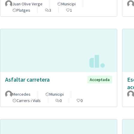
Juan Olive Verge
Municipi
Platges
3
1
Asfaltar carretera
Es
Acceptada
ac
Mercedes
Municipi
Carrers i Vials
0
0