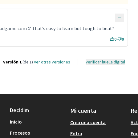
roadgame.com
that’s easy to learn but tough to beat?
(Enlace externo)
0
0
Versión 1
(de 1)
ver otras versiones
Verificar huella digital
Decidim
Mi cuenta
Re
Inicio
Crea una cuenta
Act
Procesos
Entra
En