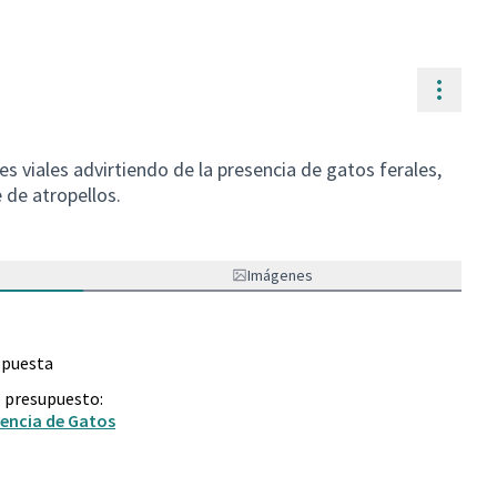
Contr
s viales advirtiendo de la presencia de gatos ferales,
e de atropellos.
Imágenes
opuesta
e presupuesto:
sencia de Gatos