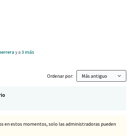
cio para mascotas
herrera
y a
3 más
Ordenar por:
rio
os en estos momentos, solo las administradoras pueden