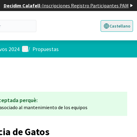
Decidim Calafell
-
Inscripciones Registro Participantes PAM
Castellano
Triar la llengua
E
Menú de usuario
ivos 2024
/
Propuestas
ceptada perquè:
sociado al mantenimiento de los equipos
cia de Gatos