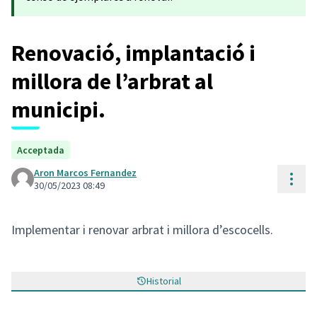
Renovació, implantació i
millora de l’arbrat al
municipi.
Acceptada
Aron Marcos Fernandez
Cont
30/05/2023 08:49
Implementar i renovar arbrat i millora d’escocells.
Historial