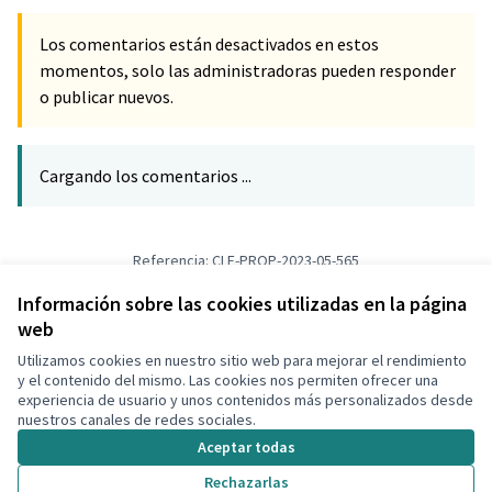
Los comentarios están desactivados en estos
momentos, solo las administradoras pueden responder
o publicar nuevos.
Cargando los comentarios ...
Referencia: CLF-PROP-2023-05-565
Versión 1
(de 1)
ver otras versiones
Verificar huella digital
Información sobre las cookies utilizadas en la página
web
Utilizamos cookies en nuestro sitio web para mejorar el rendimiento
Términos y condiciones de uso
y el contenido del mismo. Las cookies nos permiten ofrecer una
Configuración de cookies
experiencia de usuario y unos contenidos más personalizados desde
Decidim Calafell en X
Decidim Calafell en Facebook
Decidim Calafell en YouTube
Decidim Calafell en GitHub
nuestros canales de redes sociales.
(Enlace externo)
(Enlace externo)
(Enlace externo)
(Enlace externo)
Aceptar todas
Rechazarlas