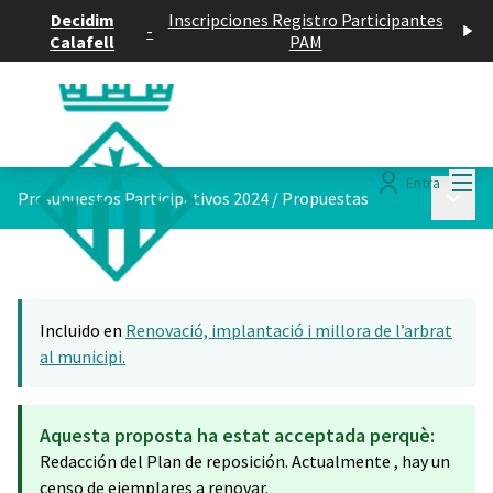
Decidim
Inscripciones Registro Participantes
-
Calafell
PAM
Menú
Entra
Menú p
Presupuestos Participativos 2024
/
Propuestas
Incluido en
Renovació, implantació i millora de l’arbrat
al municipi.
Aquesta proposta ha estat acceptada perquè:
Redacción del Plan de reposición. Actualmente , hay un
censo de ejemplares a renovar.