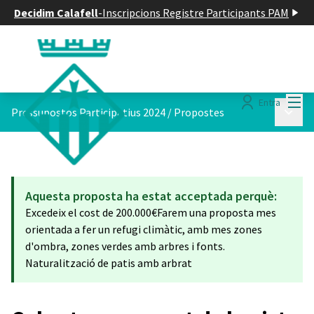
Decidim Calafell
-
Inscripcions Registre Participants PAM
Menú
Entra
Menú p
Pressupostos Participatius 2024
/
Propostes
Aquesta proposta ha estat acceptada perquè:
Excedeix el cost de 200.000€Farem una proposta mes
orientada a fer un refugi climàtic, amb mes zones
d'ombra, zones verdes amb arbres i fonts.
Naturalització de patis amb arbrat