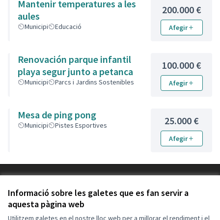
Mantenir temperatures a les
200.000 €
aules
Municipi
Educació
Afegir
Renovación parque infantil
100.000 €
playa segur junto a petanca
Municipi
Parcs i Jardins Sostenibles
Afegir
Mesa de ping pong
25.000 €
Municipi
Pistes Esportives
Afegir
Termes i condicions d'ús
Configuració de les galetes
Informació sobre les galetes que es fan servir a
Decidim Calafell a X
Decidim Calafell a Facebook
Decidim Calafell a YouTube
Decidim Calafell a GitHub
aquesta pàgina web
(Enllaç extern)
(Enllaç extern)
(Enllaç extern)
(Enllaç extern)
Utilitzem galetes en el nostre lloc web per a millorar el rendiment i el