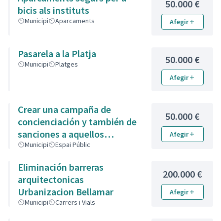
50.000 €
bicis als instituts
Municipi
Aparcaments
Afegir
Pasarela a la Platja
50.000 €
Municipi
Platges
Afegir
Crear una campaña de
50.000 €
concienciación y también de
sanciones a aquellos
Afegir
propietarios de animales que
Municipi
Espai Públic
no recojan las heces de las
Eliminación barreras
aceras. Es responsabili
200.000 €
arquitectonicas
Urbanizacion Bellamar
Afegir
Municipi
Carrers i Vials