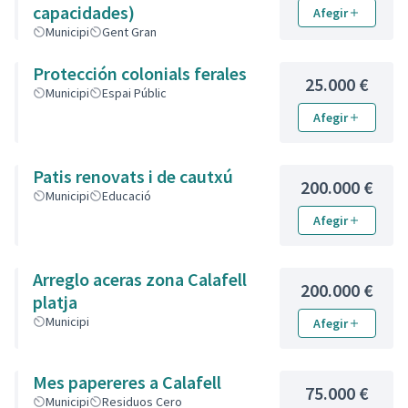
capacidades)
Afegir
Municipi
Gent Gran
Protección colonials ferales
25.000 €
Municipi
Espai Públic
Afegir
Patis renovats i de cautxú
200.000 €
Municipi
Educació
Afegir
Arreglo aceras zona Calafell
200.000 €
platja
Municipi
Afegir
Mes papereres a Calafell
75.000 €
Municipi
Residuos Cero