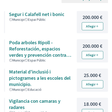
Segur i Calafell net i bonic
200.000 €
Municipi
Espai Públic
Afegir
Poda arboles Ripoll -
200.000 €
Reforestación, espacios
verdes y prevención contra
Afegir
incendios
Municipi
Espai Públic
Material d'inclusió i
25.000 €
pictogrames a les escoles del
municipio.
Afegir
Municipi
Educació
Vigilancia con camaras y
18.000 €
radares