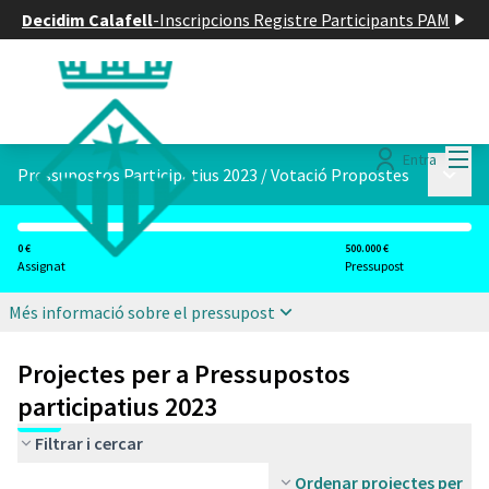
Decidim Calafell
-
Inscripcions Registre Participants PAM
Menú
Entra
Menú p
Pressupostos Participatius 2023
/
Votació Propostes
0 €
500.000 €
Assignat
Pressupost
Més informació sobre el pressupost
Projectes per a Pressupostos
participatius 2023
Filtrar i cercar
Ordenar projectes per