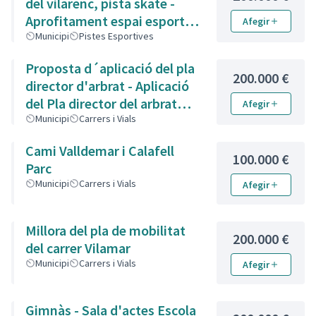
del vilarenc, pista skate -
Aprofitament espai esportiu
Afegir
Parc Vilarenc
Municipi
Pistes Esportives
Proposta d´aplicació del pla
200.000 €
director d'arbrat - Aplicació
del Pla director del arbrat
Afegir
carrer rambla Nova i garrotxa
Municipi
Carrers i Vials
- Aplicació del pla director
Cami Valldemar i Calafell
d'arbrat als carrers Rambla
100.000 €
Parc
Nova i Garrotxa - Poda de los
Municipi
Carrers i Vials
Afegir
árboles y arreglar aceras
Millora del pla de mobilitat
200.000 €
del carrer Vilamar
Municipi
Carrers i Vials
Afegir
Gimnàs - Sala d'actes Escola