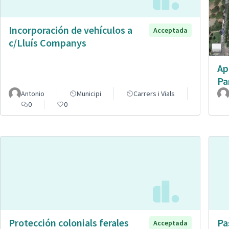
Incorporación de vehículos a
Acceptada
c/Lluís Companys
Ap
Pa
Antonio
Municipi
Carrers i Vials
0
0
Protección colonials ferales
Pa
Acceptada