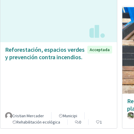
Reforestación, espacios verdes
Acceptada
y prevención contra incendios.
Re
pl
Cristian Mercader
Municipi
Rehabilitación ecológica
0
1