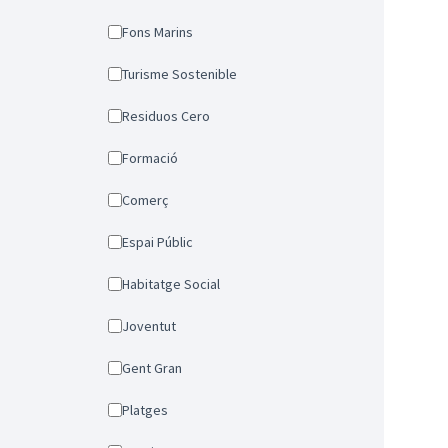
Fons Marins
Turisme Sostenible
Residuos Cero
Formació
Comerç
Espai Públic
Habitatge Social
Joventut
Gent Gran
Platges