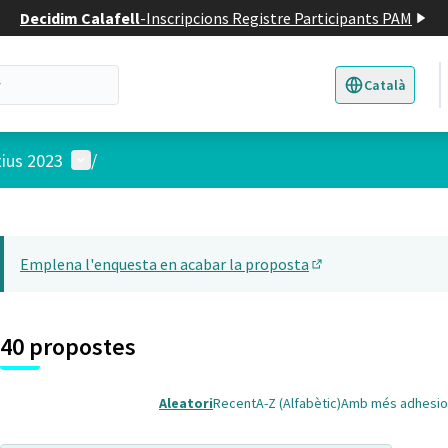
Decidim Calafell
-
Inscripcions Registre Participants PAM
Català
Triar la llengua
E
Menú d'usuari
tius 2023
/
 el mapa
14
t element és un mapa que presenta els components d'aquesta pàgina
Emplena l'enquesta en acabar la proposta
(Obrir en una pesta
40 propostes
Aleatori
Recent
A-Z (Alfabètic)
Amb més adhesio