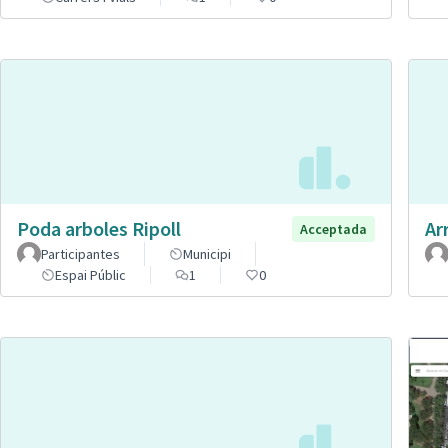
Poda arboles Ripoll
Ar
Acceptada
Participantes
Municipi
Espai Públic
1
0