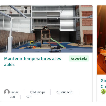
Mantenir temperatures a les
Acceptada
aules
Gi
Cr
Javier
Municipi
Educació
0
0