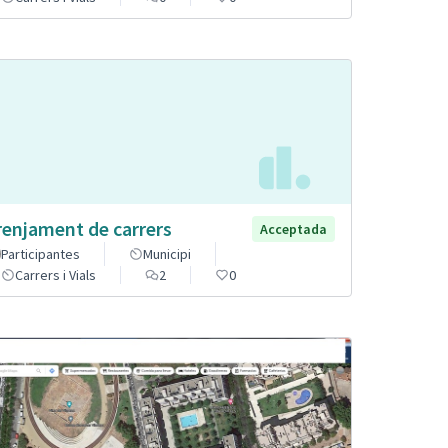
renjament de carrers
Acceptada
Participantes
Municipi
Carrers i Vials
2
0