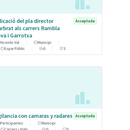
licació del pla director
Acceptada
arbrat als carrers Rambla
va i Garrotxa
Vicente Val
Municipi
Espai Públic
0
3
gilancia con camaras y radares
Acceptada
Participantes
Municipi
Carrers i Vials
0
0