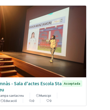
mnàs - Sala d'actes Escola Sta
Acceptada
eu
ampa santacreu
Municipi
Educació
0
0