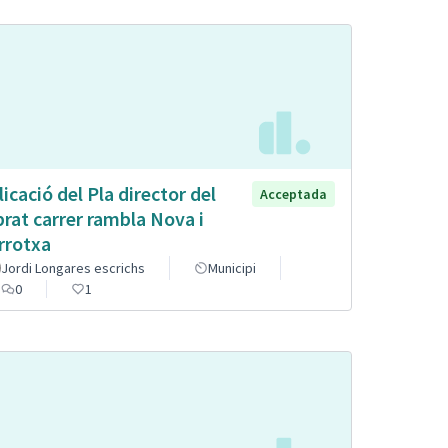
licació del Pla director del
Acceptada
brat carrer rambla Nova i
rrotxa
Jordi Longares escrichs
Municipi
0
1