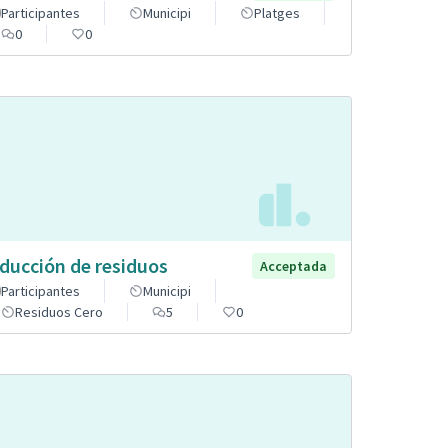
Participantes
Municipi
Platges
0
0
ducción de residuos
Acceptada
Participantes
Municipi
Residuos Cero
5
0