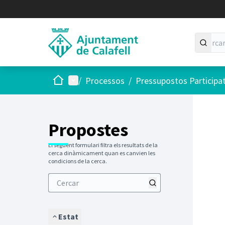
Inici
Menú principal
/
Processos
/
Pressupostos Participa
Saltar
El següen
+
−
Propostes
El següent formulari filtra els resultats de la
cerca dinàmicament quan es canvien les
condicions de la cerca.
Estat