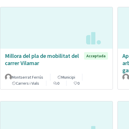
Millora del pla de mobilitat del
Ap
Acceptada
carrer Vilamar
ar
ga
Montserrat Ferrús
Municipi
Carrers i Vials
0
0