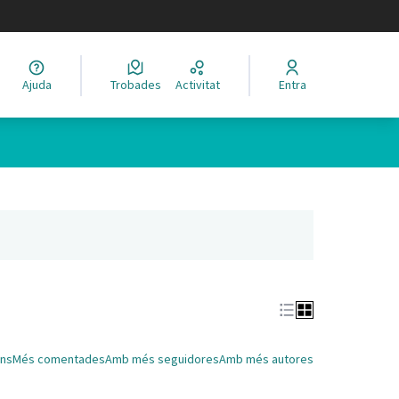
legir el idioma
Ajuda
Trobades
Activitat
Entra
Leaflet
|
©
HERE maps
 com a punts al mapa. L'element es pot fer servir amb un lector 
nya nova)
ns
Més comentades
Amb més seguidores
Amb més autores