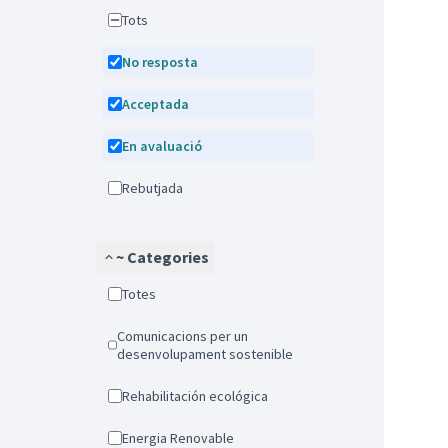
Tots
No resposta
Acceptada
En avaluació
Rebutjada
~ Categories
Totes
Comunicacions per un
desenvolupament sostenible
Rehabilitación ecológica
Energia Renovable