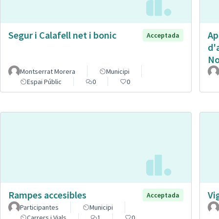
Segur i Calafell net i bonic
Ap
Acceptada
d'
No
Montserrat Morera
Municipi
Espai Públic
0
0
Rampes accesibles
Vi
Acceptada
Participantes
Municipi
Carrers i Vials
1
0