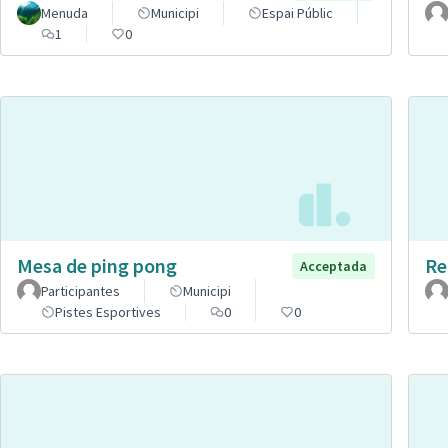
Menuda
Municipi
Espai Públic
1
0
Mesa de ping pong
Re
Acceptada
Participantes
Municipi
Pistes Esportives
0
0