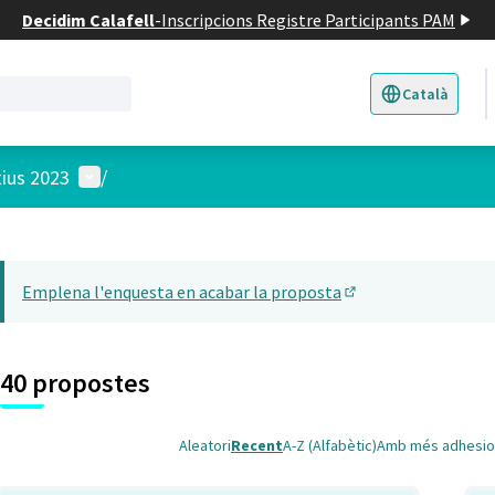
Decidim Calafell
-
Inscripcions Registre Participants PAM
Català
Triar la llengua
E
Menú d'usuari
tius 2023
/
 el mapa
t element és un mapa que presenta els components d'aquesta pàgina
Emplena l'enquesta en acabar la proposta
(Obrir en una pesta
40 propostes
Aleatori
Recent
A-Z (Alfabètic)
Amb més adhesio