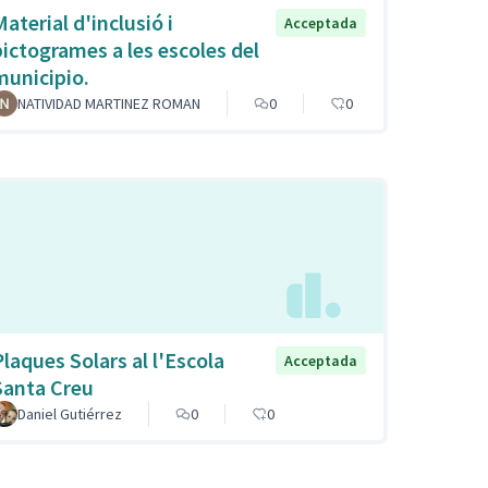
aterial d'inclusió i
Acceptada
pictogrames a les escoles del
municipio.
NATIVIDAD MARTINEZ ROMAN
0
0
Plaques Solars al l'Escola
Acceptada
Santa Creu
Daniel Gutiérrez
0
0