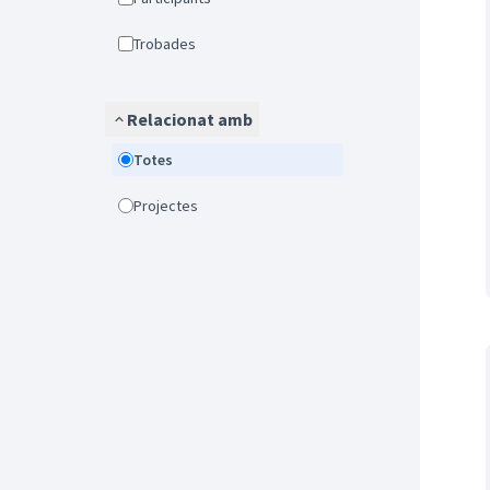
Trobades
Relacionat amb
Totes
Projectes