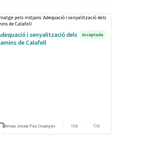
Adequació i senyalització dels
Acceptada
camins de Calafell
Arnau Josep Pou Cruanyes
0
0