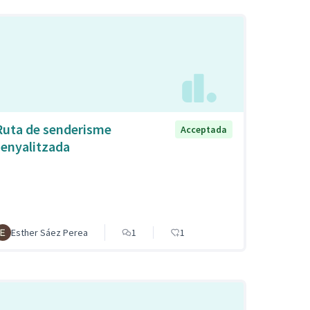
Ruta de senderisme
Acceptada
senyalitzada
Esther Sáez Perea
1
1