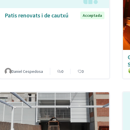
Patis renovats i de cautxú
Acceptada
Daniel Cespedosa
0
0