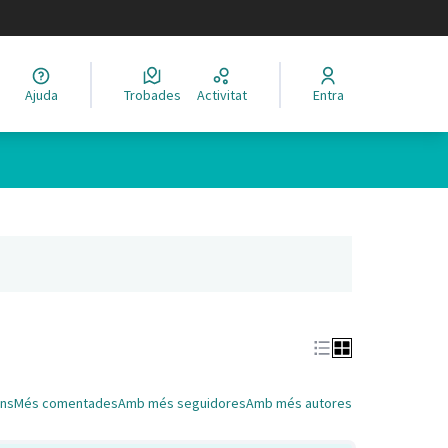
legir el idioma
Ajuda
Trobades
Activitat
Entra
Leaflet
|
©
HERE maps
 com a punts al mapa. L'element es pot fer servir amb un lector 
nya nova)
ns
Més comentades
Amb més seguidores
Amb més autores