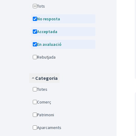
Tots
No resposta
Acceptada
En avaluació
Rebutjada
Categoria
Totes
Comerç
Patrimoni
Aparcaments