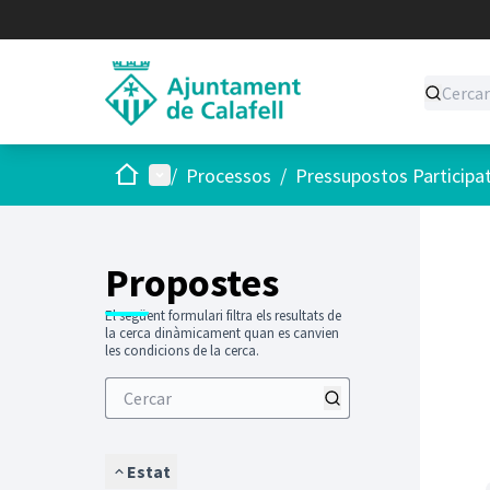
Inici
Menú principal
/
Processos
/
Pressupostos Participa
Saltar
El següen
+
−
Propostes
El següent formulari filtra els resultats de
la cerca dinàmicament quan es canvien
les condicions de la cerca.
Estat