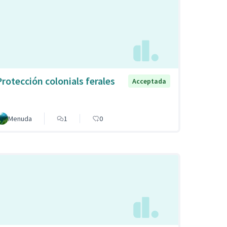
Protección colonials ferales
Acceptada
Menuda
1
0