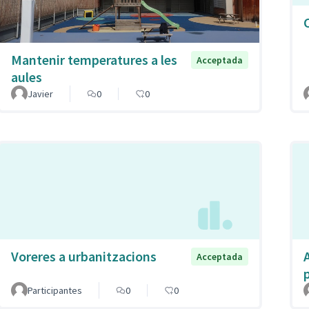
Mantenir temperatures a les
Acceptada
aules
Javier
0
0
Voreres a urbanitzacions
Acceptada
Participantes
0
0