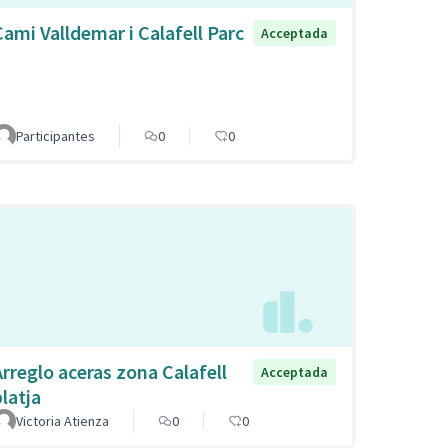
Cami Valldemar i Calafell Parc
Acceptada
Participantes
0
0
Arreglo aceras zona Calafell
Acceptada
platja
Victoria Atienza
0
0