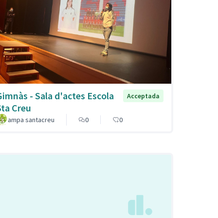
Gimnàs - Sala d'actes Escola
Acceptada
Sta Creu
ampa santacreu
0
0