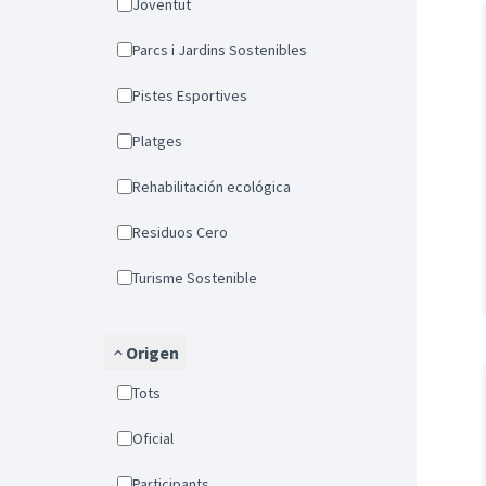
Joventut
Parcs i Jardins Sostenibles
Pistes Esportives
Platges
Rehabilitación ecológica
Residuos Cero
Turisme Sostenible
Origen
Tots
Oficial
Participants