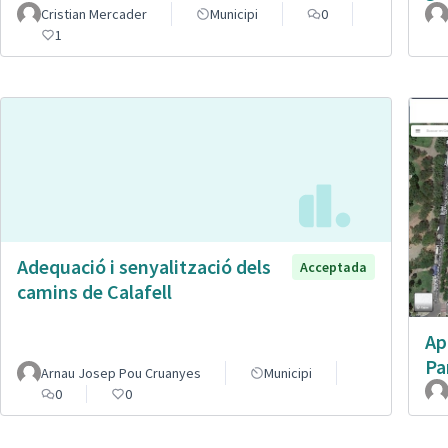
Cristian Mercader
Municipi
0
1
Adequació i senyalització dels
Acceptada
camins de Calafell
Ap
Pa
Arnau Josep Pou Cruanyes
Municipi
0
0