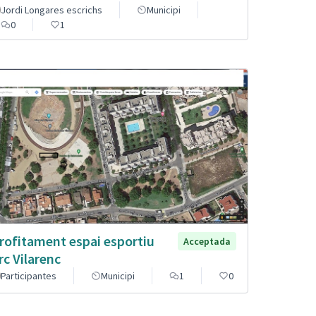
Jordi Longares escrichs
Municipi
0
1
rofitament espai esportiu
Acceptada
rc Vilarenc
Participantes
Municipi
1
0