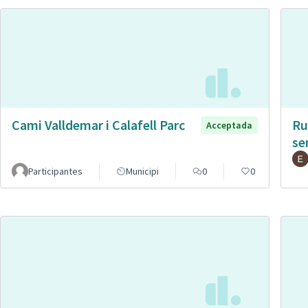
Cami Valldemar i Calafell Parc
Ru
Acceptada
se
Participantes
Municipi
0
0