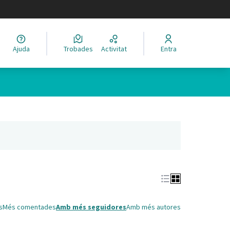
legir el idioma
Ajuda
Trobades
Activitat
Entra
Leaflet
|
©
HERE maps
 com a punts al mapa. L'element es pot fer servir amb un lector 
nya nova)
s
Més comentades
Amb més seguidores
Amb més autores