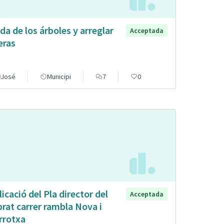
da de los árboles y arreglar
Acceptada
eras
José
Municipi
7
0
licació del Pla director del
Acceptada
brat carrer rambla Nova i
rrotxa