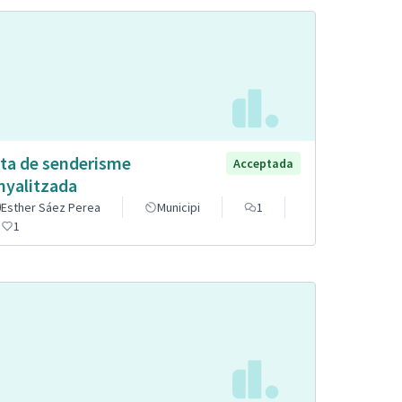
ta de senderisme
Acceptada
nyalitzada
Esther Sáez Perea
Municipi
1
1