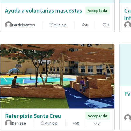
Ayuda a voluntarias mascostas
Ca
Acceptada
in
Participantes
Municipi
0
0
Pa
Refer pista Santa Creu
Acceptada
Denisse
Municipi
0
0