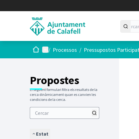
Inici
Menú principal
/
Processos
/
Pressupostos Participa
Saltar
El següen
+
−
Propostes
El següent formulari filtra els resultats de la
cerca dinàmicament quan es canvien les
condicions de la cerca.
Estat