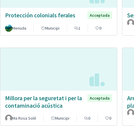
Protección colonials ferales
Se
Acceptada
Menuda
Municipi
1
0
Millora per la seguretat i per la
Ar
Acceptada
contaminació acústica
pl
Ma Rosa Solé
Municipi
0
0