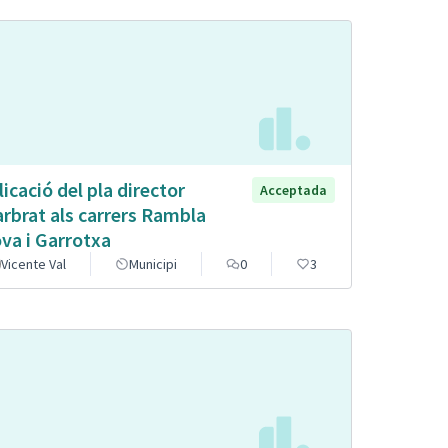
licació del pla director
Acceptada
arbrat als carrers Rambla
va i Garrotxa
Vicente Val
Municipi
0
3