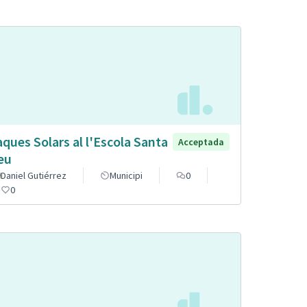
aques Solars al l'Escola Santa
Acceptada
eu
Daniel Gutiérrez
Municipi
0
0