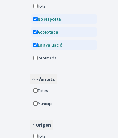
Tots
No resposta
Acceptada
En avaluació
Rebutjada
~ Àmbits
Totes
Municipi
Origen
Tots