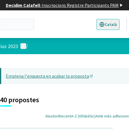
Decidim Calafell
-
Inscripcions Registre Participants PAM
Català
Triar la llengua
E
Menú d'usuari
tius 2023
/
 el mapa
t element és un mapa que presenta els components d'aquesta pàgina
Emplena l'enquesta en acabar la proposta
(Obrir en una pesta
40 propostes
Aleatori
Recent
A-Z (Alfabètic)
Amb més adhesion