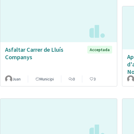
Asfaltar Carrer de Lluís
Acceptada
Ap
Companys
d'
No
Juan
Municipi
0
3