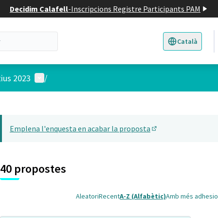
Decidim Calafell
-
Inscripcions Registre Participants PAM
Català
Triar la llengua
E
Menú d'usuari
tius 2023
/
 el mapa
t element és un mapa que presenta els components d'aquesta pàgina
Emplena l'enquesta en acabar la proposta
(Obrir en una pesta
40 propostes
Aleatori
Recent
A-Z (Alfabètic)
Amb més adhesio