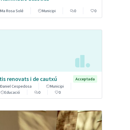
Ma Rosa Solé
Municipi
0
0
tis renovats i de cautxú
Acceptada
Daniel Cespedosa
Municipi
Educació
0
0