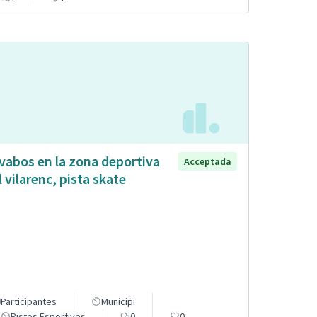
vabos en la zona deportiva
Acceptada
l vilarenc, pista skate
Participantes
Municipi
Pistes Esportives
0
0