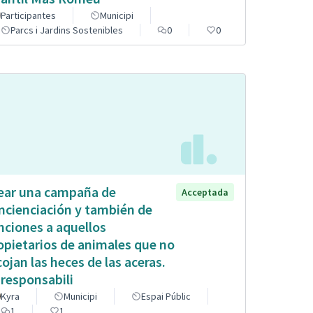
Participantes
Municipi
Parcs i Jardins Sostenibles
0
0
ear una campaña de
Acceptada
ncienciación y también de
nciones a aquellos
opietarios de animales que no
cojan las heces de las aceras.
 responsabili
Kyra
Municipi
Espai Públic
1
1