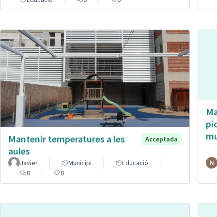
Ma
pi
mu
Mantenir temperatures a les
Acceptada
aules
Javier
Municipi
Educació
0
0