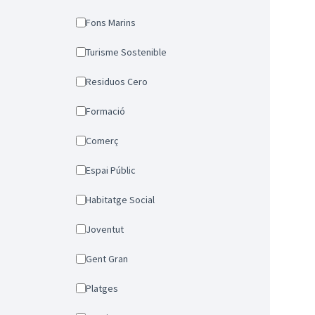
Fons Marins
Turisme Sostenible
Residuos Cero
Formació
Comerç
Espai Públic
Habitatge Social
Joventut
Gent Gran
Platges