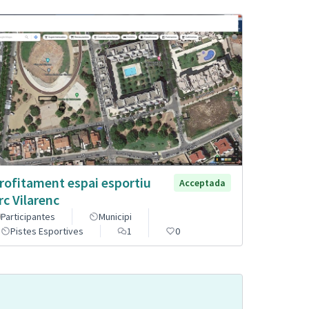
rofitament espai esportiu
Acceptada
rc Vilarenc
Participantes
Municipi
Pistes Esportives
1
0