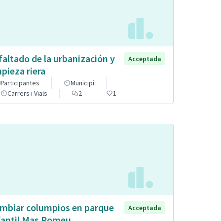
faltado de la urbanización y
Acceptada
mpieza riera
Participantes
Municipi
Carrers i Vials
2
1
mbiar columpios en parque
Acceptada
fantil Mas Romeu