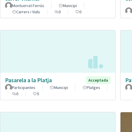
Montserrat Ferrús
Municipi
Carrers i Vials
0
0
Pasarela a la Platja
Pa
Acceptada
Participantes
Municipi
Platges
0
0