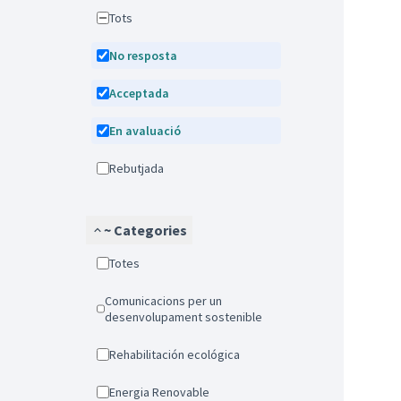
Tots
No resposta
Acceptada
En avaluació
Rebutjada
~ Categories
Totes
Comunicacions per un
desenvolupament sostenible
Rehabilitación ecológica
Energia Renovable