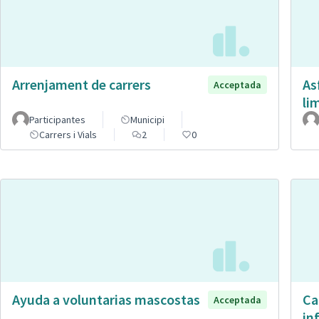
Arrenjament de carrers
As
Acceptada
li
Participantes
Municipi
Carrers i Vials
2
0
Ayuda a voluntarias mascostas
Ca
Acceptada
in