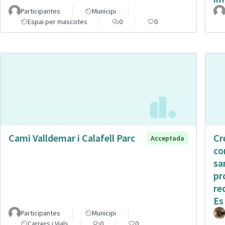
Participantes
Municipi
Espai per mascotes
0
0
Cami Valldemar i Calafell Parc
Cr
Acceptada
co
sa
pr
re
Es
Participantes
Municipi
Carrers i Vials
0
0