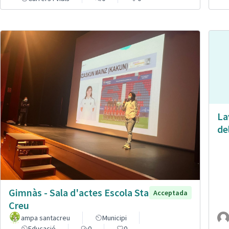
La
de
Gimnàs - Sala d'actes Escola Sta
Acceptada
Creu
ampa santacreu
Municipi
Educació
0
0