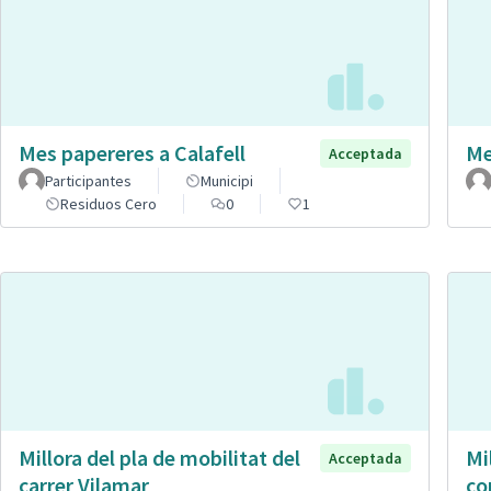
Mes papereres a Calafell
Me
Acceptada
Participantes
Municipi
Residuos Cero
0
1
Millora del pla de mobilitat del
Mi
Acceptada
carrer Vilamar
co