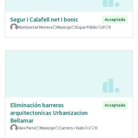
Segur i Calafell net i bonic
Acceptada
Montserrat Morera
Municipi
Espai Públic
0
0
Eliminación barreras
Acceptada
arquitectonicas Urbanizacion
Bellamar
Alex Parra
Municipi
Carrers i Vials
1
0