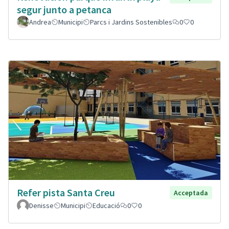
segur junto a petanca
Andrea
Municipi
Parcs i Jardins Sostenibles
0
0
Refer pista Santa Creu
Acceptada
Denisse
Municipi
Educació
0
0