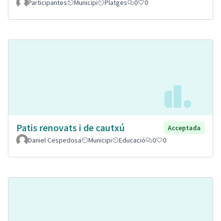
Participantes
Municipi
Platges
0
0
Patis renovats i de cautxú
Acceptada
Daniel Cespedosa
Municipi
Educació
0
0