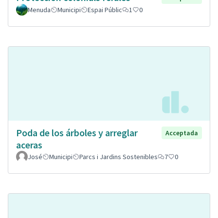
Menuda
Municipi
Espai Públic
1
0
Poda de los árboles y arreglar
Acceptada
aceras
José
Municipi
Parcs i Jardins Sostenibles
7
0