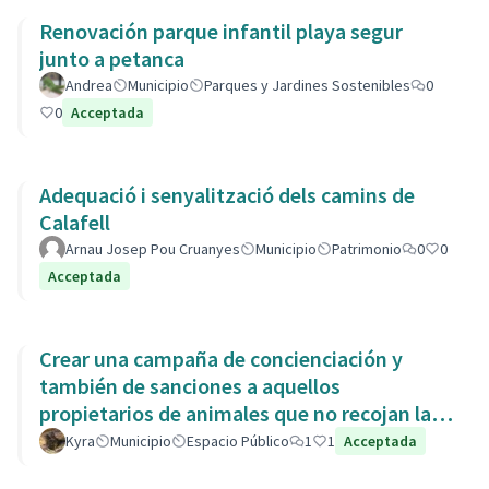
Renovación parque infantil playa segur
junto a petanca
Andrea
Municipio
Parques y Jardines Sostenibles
0
0
Acceptada
Adequació i senyalització dels camins de
Calafell
Arnau Josep Pou Cruanyes
Municipio
Patrimonio
0
0
Acceptada
Crear una campaña de concienciación y
también de sanciones a aquellos
propietarios de animales que no recojan las
heces de las aceras. Es responsabili
Kyra
Municipio
Espacio Público
1
1
Acceptada