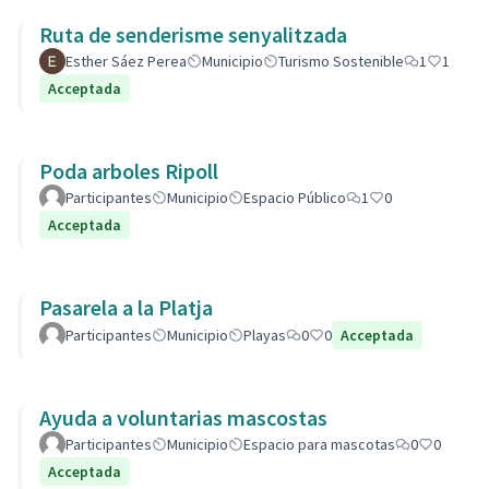
Ruta de senderisme senyalitzada
Esther Sáez Perea
Municipio
Turismo Sostenible
1
1
Acceptada
Poda arboles Ripoll
Participantes
Municipio
Espacio Público
1
0
Acceptada
Pasarela a la Platja
Participantes
Municipio
Playas
0
0
Acceptada
Ayuda a voluntarias mascostas
Participantes
Municipio
Espacio para mascotas
0
0
Acceptada