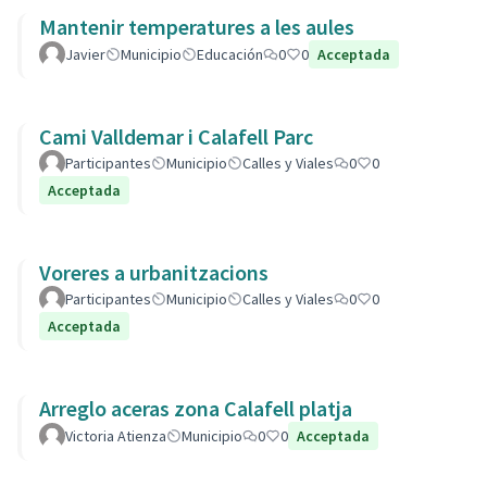
Mantenir temperatures a les aules
Javier
Municipio
Educación
0
0
Acceptada
Cami Valldemar i Calafell Parc
Participantes
Municipio
Calles y Viales
0
0
Acceptada
Voreres a urbanitzacions
Participantes
Municipio
Calles y Viales
0
0
Acceptada
Arreglo aceras zona Calafell platja
Victoria Atienza
Municipio
0
0
Acceptada