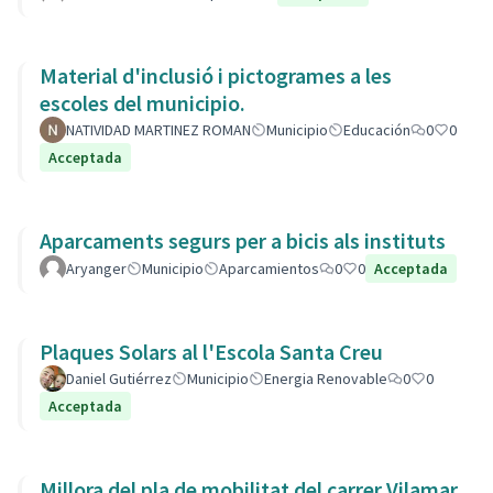
Material d'inclusió i pictogrames a les
escoles del municipio.
NATIVIDAD MARTINEZ ROMAN
Municipio
Educación
0
0
Acceptada
Aparcaments segurs per a bicis als instituts
Aryanger
Municipio
Aparcamientos
0
0
Acceptada
Plaques Solars al l'Escola Santa Creu
Daniel Gutiérrez
Municipio
Energia Renovable
0
0
Acceptada
Millora del pla de mobilitat del carrer Vilamar