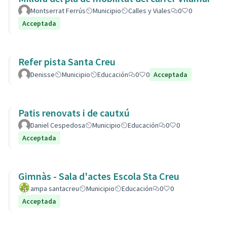
Montserrat Ferrús
Municipio
Calles y Viales
0
0
Acceptada
Refer pista Santa Creu
Denisse
Municipio
Educación
0
0
Acceptada
Patis renovats i de cautxú
Daniel Cespedosa
Municipio
Educación
0
0
Acceptada
Gimnàs - Sala d'actes Escola Sta Creu
ampa santacreu
Municipio
Educación
0
0
Acceptada