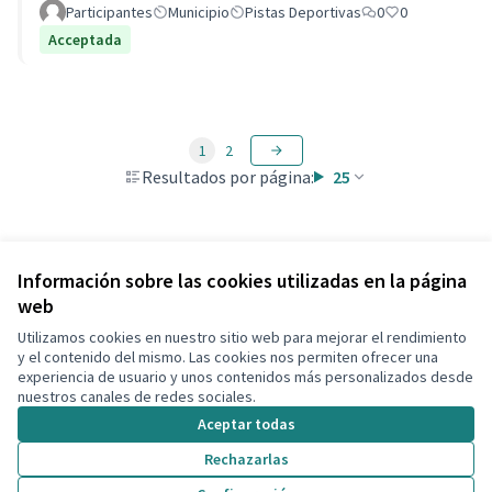
Participantes
Municipio
Pistas Deportivas
0
0
Acceptada
1
2
Resultados por página:
25
Ver todas las propuestas retiradas
Información sobre las cookies utilizadas en la página
web
Utilizamos cookies en nuestro sitio web para mejorar el rendimiento
Términos y condiciones de uso
y el contenido del mismo. Las cookies nos permiten ofrecer una
Configuración de cookies
experiencia de usuario y unos contenidos más personalizados desde
Decidim Calafell en X
Decidim Calafell en Facebook
Decidim Calafell en YouTube
Decidim Calafell en GitHub
nuestros canales de redes sociales.
(Enlace externo)
(Enlace externo)
(Enlace externo)
(Enlace externo)
Aceptar todas
Rechazarlas
Con licenci
(Enlace exte