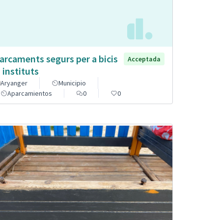
arcaments segurs per a bicis
Acceptada
s instituts
Aryanger
Municipio
Aparcamientos
0
0