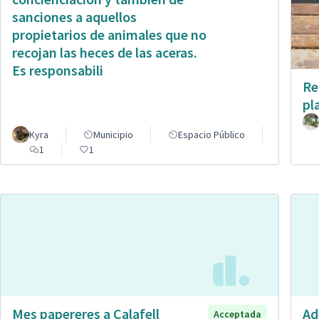
sanciones a aquellos
propietarios de animales que no
recojan las heces de las aceras.
Es responsabili
Re
pl
Kyra
Municipio
Espacio Público
1
1
Mes papereres a Calafell
Ad
Acceptada