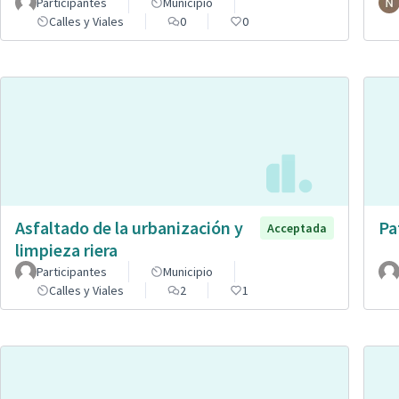
Participantes
Municipio
Calles y Viales
0
0
Asfaltado de la urbanización y
Pa
Acceptada
limpieza riera
Participantes
Municipio
Calles y Viales
2
1