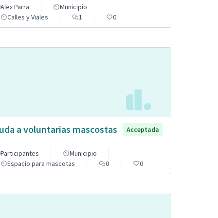
Alex Parra
Municipio
Calles y Viales
1
0
uda a voluntarias mascostas
Acceptada
Participantes
Municipio
Espacio para mascotas
0
0