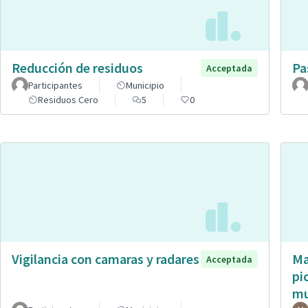
Reducción de residuos
Pa
Acceptada
Participantes
Municipio
Residuos Cero
5
0
Vigilancia con camaras y radares
Ma
Acceptada
pi
mu