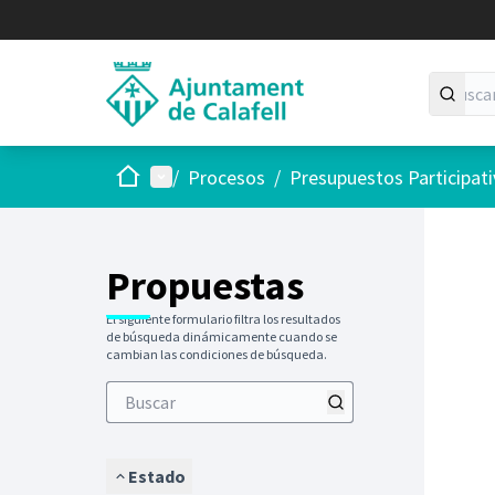
Inicio
Menú principal
/
Procesos
/
Presupuestos Participat
Saltar
El siguie
+
−
Propuestas
El siguiente formulario filtra los resultados
de búsqueda dinámicamente cuando se
cambian las condiciones de búsqueda.
Estado