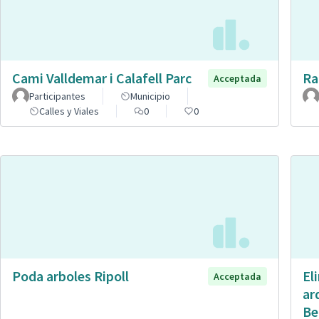
Cami Valldemar i Calafell Parc
Ra
Acceptada
Participantes
Municipio
Calles y Viales
0
0
Poda arboles Ripoll
El
Acceptada
ar
Be