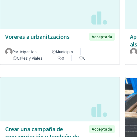
Voreres a urbanitzacions
Ap
Acceptada
al
Participantes
Municipio
Calles y Viales
0
0
Crear una campaña de
Acceptada
concienciación y también de