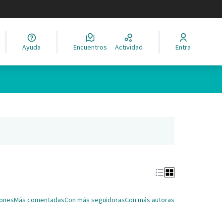
legir el idioma
Ayuda
Encuentros
Actividad
Entra
Leaflet
|
©
HERE maps
ina como puntos en el mapa. El elemento se puede utilizar con un 
ña nueva)
iones
Más comentadas
Con más seguidoras
Con más autoras