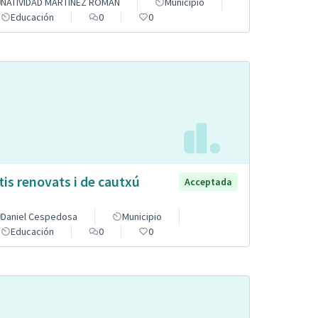
NATIVIDAD MARTINEZ ROMAN
Municipio
Educación
0
0
tis renovats i de cautxú
Acceptada
Daniel Cespedosa
Municipio
Educación
0
0