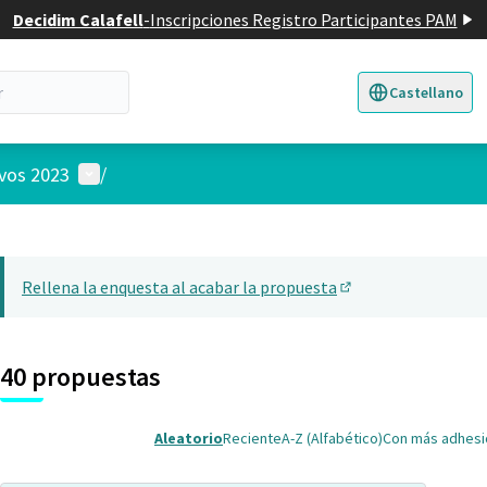
Decidim Calafell
-
Inscripciones Registro Participantes PAM
Castellano
Triar la llengua
E
Menú de usuario
ivos 2023
/
 el mapa
nte elemento es un mapa que presenta los componentes de esta pág
Rellena la enquesta al acabar la propuesta
(Abrir en una pesta
40 propuestas
Aleatorio
Reciente
A-Z (Alfabético)
Con más adhes