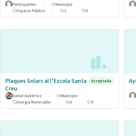
Participantes
Municipio
Espacio Público
1
0
Plaques Solars al l'Escola Santa
Ay
Acceptada
Creu
Daniel Gutiérrez
Municipio
Energia Renovable
0
0