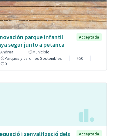
novación parque infantil
Acceptada
aya segur junto a petanca
Andrea
Municipio
Parques y Jardines Sostenibles
0
0
equació i senyalització dels
Acceptada