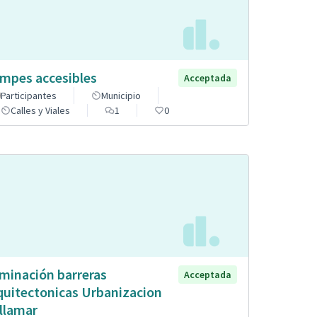
mpes accesibles
Acceptada
Participantes
Municipio
Calles y Viales
1
0
iminación barreras
Acceptada
quitectonicas Urbanizacion
llamar