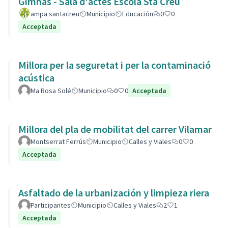
Gimnàs - Sala d'actes Escola Sta Creu
ampa santacreu
Municipio
Educación
0
0
Acceptada
Millora per la seguretat i per la contaminació
acústica
Ma Rosa Solé
Municipio
0
0
Acceptada
Millora del pla de mobilitat del carrer Vilamar
Montserrat Ferrús
Municipio
Calles y Viales
0
0
Acceptada
Asfaltado de la urbanización y limpieza riera
Participantes
Municipio
Calles y Viales
2
1
Acceptada