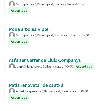
Participantes
Municipio
Calles y Viales
0
0
Acceptada
Poda arboles Ripoll
Participantes
Municipio
Espacio Público
1
0
Acceptada
Asfaltar Carrer de Lluís Companys
Juan
Municipio
Calles y Viales
0
3
Acceptada
Patis renovats i de cautxú
Daniel Cespedosa
Municipio
Educación
0
0
Acceptada