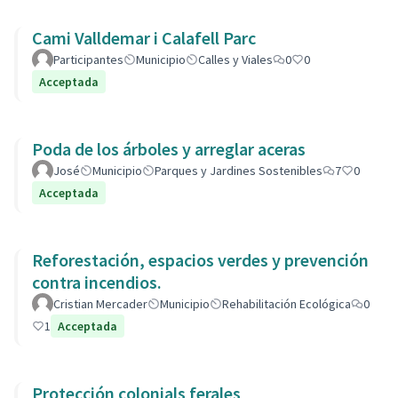
Cami Valldemar i Calafell Parc
Participantes
Municipio
Calles y Viales
0
0
Acceptada
Poda de los árboles y arreglar aceras
José
Municipio
Parques y Jardines Sostenibles
7
0
Acceptada
Reforestación, espacios verdes y prevención
contra incendios.
Cristian Mercader
Municipio
Rehabilitación Ecológica
0
1
Acceptada
Protección colonials ferales