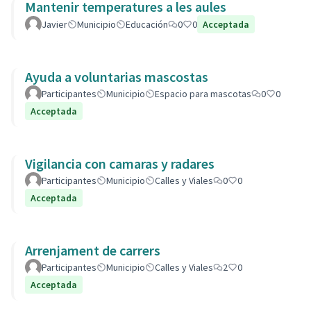
Mantenir temperatures a les aules
Javier
Municipio
Educación
0
0
Acceptada
Ayuda a voluntarias mascostas
Participantes
Municipio
Espacio para mascotas
0
0
Acceptada
Vigilancia con camaras y radares
Participantes
Municipio
Calles y Viales
0
0
Acceptada
Arrenjament de carrers
Participantes
Municipio
Calles y Viales
2
0
Acceptada