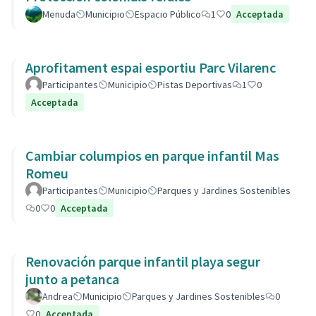
Menuda
Municipio
Espacio Público
1
0
Acceptada
Aprofitament espai esportiu Parc Vilarenc
Participantes
Municipio
Pistas Deportivas
1
0
Acceptada
Cambiar columpios en parque infantil Mas
Romeu
Participantes
Municipio
Parques y Jardines Sostenibles
0
0
Acceptada
Renovación parque infantil playa segur
junto a petanca
Andrea
Municipio
Parques y Jardines Sostenibles
0
0
Acceptada