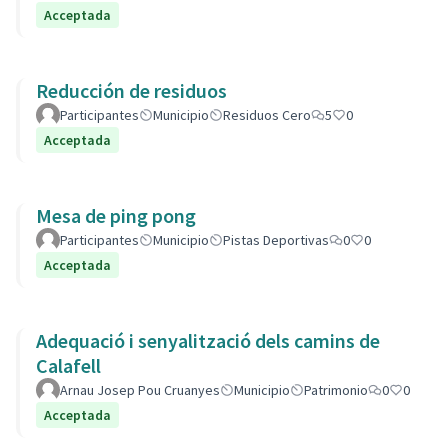
Acceptada
Reducción de residuos
Participantes
Municipio
Residuos Cero
5
0
Acceptada
Mesa de ping pong
Participantes
Municipio
Pistas Deportivas
0
0
Acceptada
Adequació i senyalització dels camins de
Calafell
Arnau Josep Pou Cruanyes
Municipio
Patrimonio
0
0
Acceptada