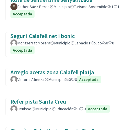
Esther Sáez Perea
Municipio
Turismo Sostenible
1
1
Acceptada
Segur i Calafell net i bonic
Montserrat Morera
Municipio
Espacio Público
0
0
Acceptada
Arreglo aceras zona Calafell platja
Victoria Atienza
Municipio
0
0
Acceptada
Refer pista Santa Creu
Denisse
Municipio
Educación
0
0
Acceptada