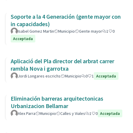
Soporte a la 4 Generación (gente mayor con
in capacidades)
Isabel Gomez Martin
Municipio
Gente mayor
1
0
Acceptada
Aplicació del Pla director del arbrat carrer
rambla Nova i garrotxa
Jordi Longares escrichs
Municipio
0
1
Acceptada
Eliminación barreras arquitectonicas
Urbanizacion Bellamar
Alex Parra
Municipio
Calles y Viales
1
0
Acceptada