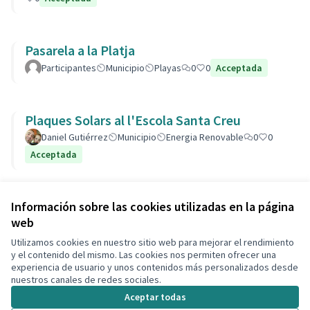
Pasarela a la Platja
Participantes
Municipio
Playas
0
0
Acceptada
Plaques Solars al l'Escola Santa Creu
Daniel Gutiérrez
Municipio
Energia Renovable
0
0
Acceptada
Ver todas las propuestas retiradas
Información sobre las cookies utilizadas en la página
web
Utilizamos cookies en nuestro sitio web para mejorar el rendimiento
Términos y condiciones de uso
y el contenido del mismo. Las cookies nos permiten ofrecer una
Configuración de cookies
experiencia de usuario y unos contenidos más personalizados desde
Decidim Calafell en X
Decidim Calafell en Facebook
Decidim Calafell en YouTube
Decidim Calafell en GitHub
nuestros canales de redes sociales.
(Enlace externo)
(Enlace externo)
(Enlace externo)
(Enlace externo)
Aceptar todas