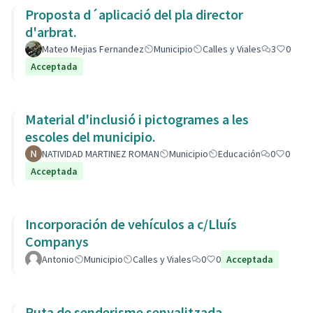
Proposta d´aplicació del pla director
d'arbrat.
Mateo Mejias Fernandez
Municipio
Calles y Viales
3
0
Acceptada
Material d'inclusió i pictogrames a les
escoles del municipio.
NATIVIDAD MARTINEZ ROMAN
Municipio
Educación
0
0
Acceptada
Incorporación de vehículos a c/Lluís
Companys
Antonio
Municipio
Calles y Viales
0
0
Acceptada
Ruta de senderisme senyalitzada