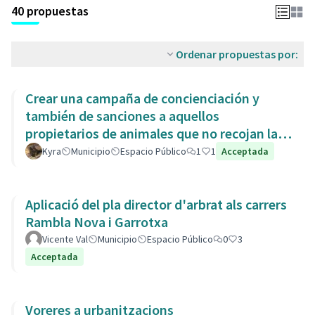
40 propuestas
Ordenar propuestas por:
Crear una campaña de concienciación y
también de sanciones a aquellos
propietarios de animales que no recojan las
heces de las aceras. Es responsabili
Kyra
Municipio
Espacio Público
1
1
Acceptada
Aplicació del pla director d'arbrat als carrers
Rambla Nova i Garrotxa
Vicente Val
Municipio
Espacio Público
0
3
Acceptada
Voreres a urbanitzacions