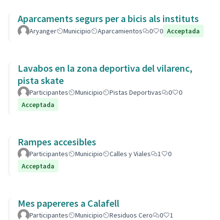
Aparcaments segurs per a bicis als instituts
Aryanger
Municipio
Aparcamientos
0
0
Acceptada
Lavabos en la zona deportiva del vilarenc,
pista skate
Participantes
Municipio
Pistas Deportivas
0
0
Acceptada
Rampes accesibles
Participantes
Municipio
Calles y Viales
1
0
Acceptada
Mes papereres a Calafell
Participantes
Municipio
Residuos Cero
0
1