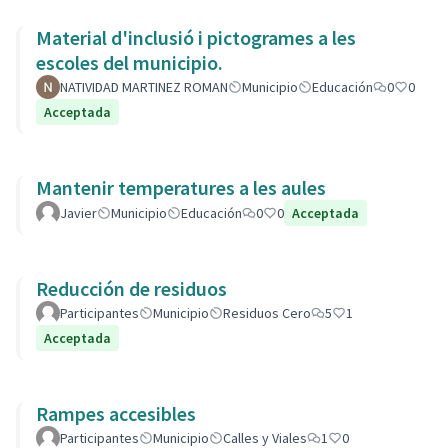
Material d'inclusió i pictogrames a les
escoles del municipio.
NATIVIDAD MARTINEZ ROMAN
Municipio
Educación
0
0
Acceptada
Mantenir temperatures a les aules
Javier
Municipio
Educación
0
0
Acceptada
Reducción de residuos
Participantes
Municipio
Residuos Cero
5
1
Acceptada
Rampes accesibles
Participantes
Municipio
Calles y Viales
1
0