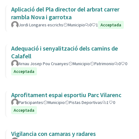
Aplicació del Pla director del arbrat carrer
rambla Nova i garrotxa
Jordi Longares escrichs
Municipio
0
1
Acceptada
Adequació i senyalització dels camins de
Calafell
Arnau Josep Pou Cruanyes
Municipio
Patrimonio
0
0
Acceptada
Aprofitament espai esportiu Parc Vilarenc
Participantes
Municipio
Pistas Deportivas
1
0
Acceptada
Vigilancia con camaras y radares