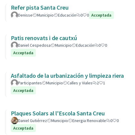
Refer pista Santa Creu
Denisse
Municipio
Educación
0
0
Acceptada
Patis renovats i de cautxú
Daniel Cespedosa
Municipio
Educación
0
0
Acceptada
Asfaltado de la urbanización y limpieza riera
Participantes
Municipio
Calles y Viales
2
1
Acceptada
Plaques Solars al l'Escola Santa Creu
Daniel Gutiérrez
Municipio
Energia Renovable
0
0
Acceptada