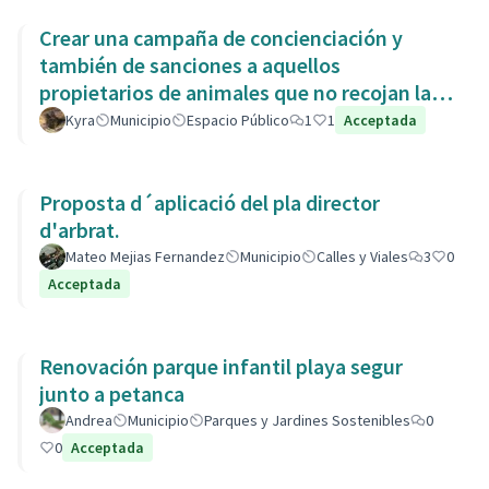
Crear una campaña de concienciación y
también de sanciones a aquellos
propietarios de animales que no recojan las
heces de las aceras. Es responsabili
Kyra
Municipio
Espacio Público
1
1
Acceptada
Proposta d´aplicació del pla director
d'arbrat.
Mateo Mejias Fernandez
Municipio
Calles y Viales
3
0
Acceptada
Renovación parque infantil playa segur
junto a petanca
Andrea
Municipio
Parques y Jardines Sostenibles
0
0
Acceptada