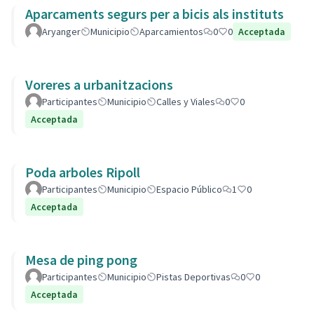
Aparcaments segurs per a bicis als instituts
Aryanger
Municipio
Aparcamientos
0
0
Acceptada
Voreres a urbanitzacions
Participantes
Municipio
Calles y Viales
0
0
Acceptada
Poda arboles Ripoll
Participantes
Municipio
Espacio Público
1
0
Acceptada
Mesa de ping pong
Participantes
Municipio
Pistas Deportivas
0
0
Acceptada