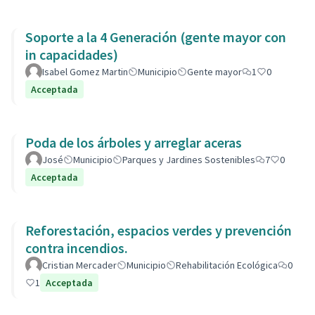
Soporte a la 4 Generación (gente mayor con
in capacidades)
Isabel Gomez Martin
Municipio
Gente mayor
1
0
Acceptada
Poda de los árboles y arreglar aceras
José
Municipio
Parques y Jardines Sostenibles
7
0
Acceptada
Reforestación, espacios verdes y prevención
contra incendios.
Cristian Mercader
Municipio
Rehabilitación Ecológica
0
1
Acceptada