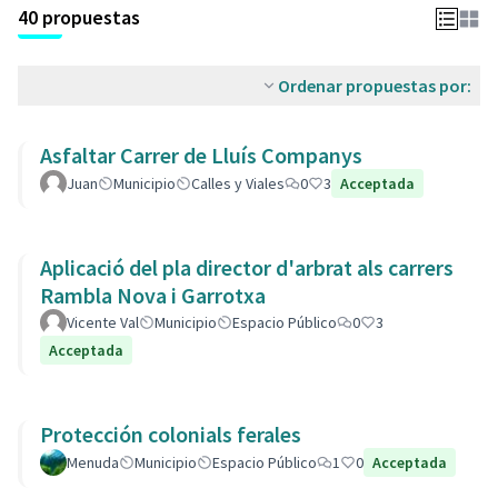
40 propuestas
Ordenar propuestas por:
Asfaltar Carrer de Lluís Companys
Juan
Municipio
Calles y Viales
0
3
Acceptada
Aplicació del pla director d'arbrat als carrers
Rambla Nova i Garrotxa
Vicente Val
Municipio
Espacio Público
0
3
Acceptada
Protección colonials ferales
Menuda
Municipio
Espacio Público
1
0
Acceptada