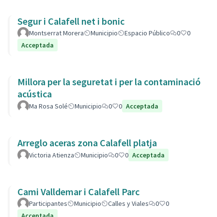
Segur i Calafell net i bonic
Montserrat Morera
Municipio
Espacio Público
0
0
Acceptada
Millora per la seguretat i per la contaminació
acústica
Ma Rosa Solé
Municipio
0
0
Acceptada
Arreglo aceras zona Calafell platja
Victoria Atienza
Municipio
0
0
Acceptada
Cami Valldemar i Calafell Parc
Participantes
Municipio
Calles y Viales
0
0
Acceptada