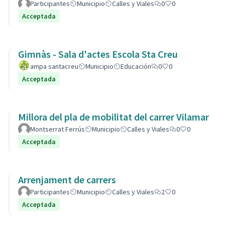
Participantes
Municipio
Calles y Viales
0
0
Acceptada
Gimnàs - Sala d'actes Escola Sta Creu
ampa santacreu
Municipio
Educación
0
0
Acceptada
Millora del pla de mobilitat del carrer Vilamar
Montserrat Ferrús
Municipio
Calles y Viales
0
0
Acceptada
Arrenjament de carrers
Participantes
Municipio
Calles y Viales
2
0
Acceptada