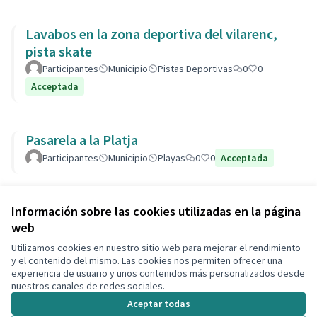
Lavabos en la zona deportiva del vilarenc,
pista skate
Participantes
Municipio
Pistas Deportivas
0
0
Acceptada
Pasarela a la Platja
Participantes
Municipio
Playas
0
0
Acceptada
Ver todas las propuestas retiradas
Información sobre las cookies utilizadas en la página
web
Utilizamos cookies en nuestro sitio web para mejorar el rendimiento
Términos y condiciones de uso
y el contenido del mismo. Las cookies nos permiten ofrecer una
Configuración de cookies
experiencia de usuario y unos contenidos más personalizados desde
Decidim Calafell en X
Decidim Calafell en Facebook
Decidim Calafell en YouTube
Decidim Calafell en GitHub
nuestros canales de redes sociales.
(Enlace externo)
(Enlace externo)
(Enlace externo)
(Enlace externo)
Aceptar todas