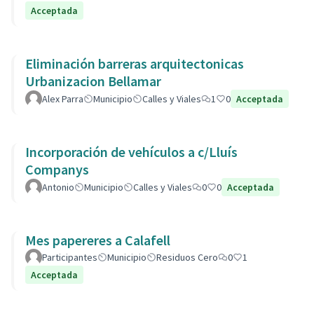
Acceptada
Eliminación barreras arquitectonicas
Urbanizacion Bellamar
Alex Parra
Municipio
Calles y Viales
1
0
Acceptada
Incorporación de vehículos a c/Lluís
Companys
Antonio
Municipio
Calles y Viales
0
0
Acceptada
Mes papereres a Calafell
Participantes
Municipio
Residuos Cero
0
1
Acceptada