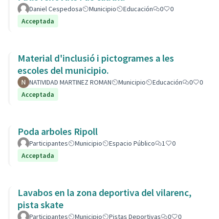
Daniel Cespedosa
Municipio
Educación
0
0
Acceptada
Material d'inclusió i pictogrames a les
escoles del municipio.
NATIVIDAD MARTINEZ ROMAN
Municipio
Educación
0
0
Acceptada
Poda arboles Ripoll
Participantes
Municipio
Espacio Público
1
0
Acceptada
Lavabos en la zona deportiva del vilarenc,
pista skate
Participantes
Municipio
Pistas Deportivas
0
0