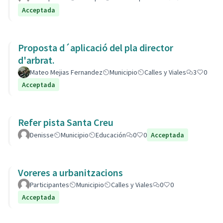
Acceptada
Proposta d´aplicació del pla director
d'arbrat.
Mateo Mejias Fernandez
Municipio
Calles y Viales
3
0
Acceptada
Refer pista Santa Creu
Denisse
Municipio
Educación
0
0
Acceptada
Voreres a urbanitzacions
Participantes
Municipio
Calles y Viales
0
0
Acceptada