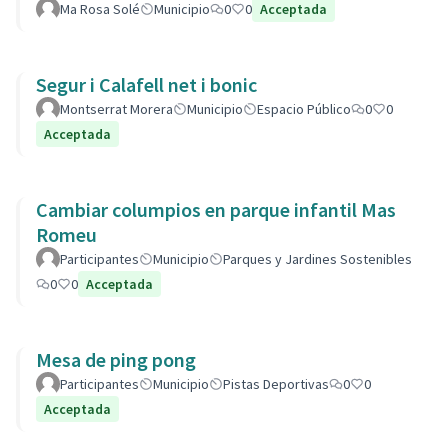
Ma Rosa Solé
Municipio
0
0
Acceptada
Segur i Calafell net i bonic
Montserrat Morera
Municipio
Espacio Público
0
0
Acceptada
Cambiar columpios en parque infantil Mas
Romeu
Participantes
Municipio
Parques y Jardines Sostenibles
0
0
Acceptada
Mesa de ping pong
Participantes
Municipio
Pistas Deportivas
0
0
Acceptada