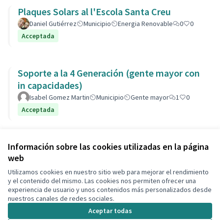
Plaques Solars al l'Escola Santa Creu
Daniel Gutiérrez
Municipio
Energia Renovable
0
0
Acceptada
Soporte a la 4 Generación (gente mayor con
in capacidades)
Isabel Gomez Martin
Municipio
Gente mayor
1
0
Acceptada
Ver todas las propuestas retiradas
Información sobre las cookies utilizadas en la página
web
Utilizamos cookies en nuestro sitio web para mejorar el rendimiento
Términos y condiciones de uso
y el contenido del mismo. Las cookies nos permiten ofrecer una
Configuración de cookies
experiencia de usuario y unos contenidos más personalizados desde
Decidim Calafell en X
Decidim Calafell en Facebook
Decidim Calafell en YouTube
Decidim Calafell en GitHub
nuestros canales de redes sociales.
(Enlace externo)
(Enlace externo)
(Enlace externo)
(Enlace externo)
Aceptar todas