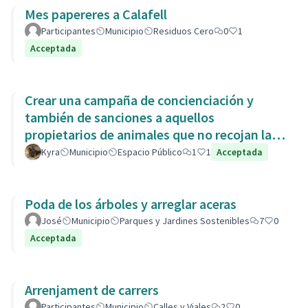
Mes papereres a Calafell
Participantes
Municipio
Residuos Cero
0
1
Acceptada
Crear una campaña de concienciación y
también de sanciones a aquellos
propietarios de animales que no recojan las
heces de las aceras. Es responsabili
Kyra
Municipio
Espacio Público
1
1
Acceptada
Poda de los árboles y arreglar aceras
José
Municipio
Parques y Jardines Sostenibles
7
0
Acceptada
Arrenjament de carrers
Participantes
Municipio
Calles y Viales
2
0