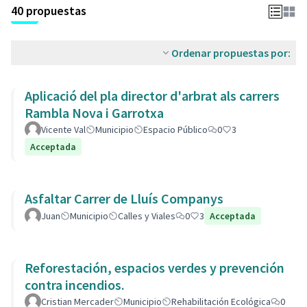
40 propuestas
Ordenar propuestas por:
Aplicació del pla director d'arbrat als carrers
Rambla Nova i Garrotxa
Vicente Val
Municipio
Espacio Público
0
3
Acceptada
Asfaltar Carrer de Lluís Companys
Juan
Municipio
Calles y Viales
0
3
Acceptada
Reforestación, espacios verdes y prevención
contra incendios.
Cristian Mercader
Municipio
Rehabilitación Ecológica
0