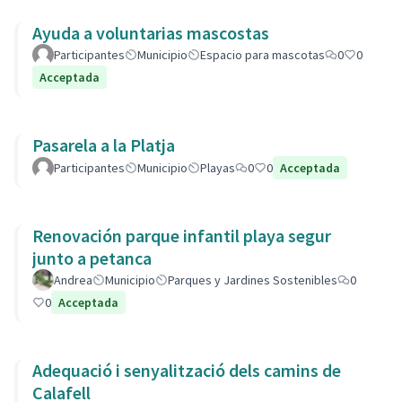
Ayuda a voluntarias mascostas
Participantes
Municipio
Espacio para mascotas
0
0
Acceptada
Pasarela a la Platja
Participantes
Municipio
Playas
0
0
Acceptada
Renovación parque infantil playa segur
junto a petanca
Andrea
Municipio
Parques y Jardines Sostenibles
0
0
Acceptada
Adequació i senyalització dels camins de
Calafell