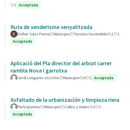
1
Acceptada
Ruta de senderisme senyalitzada
Esther Sáez Perea
Municipio
Turismo Sostenible
1
1
Acceptada
Aplicació del Pla director del arbrat carrer
rambla Nova i garrotxa
Jordi Longares escrichs
Municipio
0
1
Acceptada
Asfaltado de la urbanización y limpieza riera
Participantes
Municipio
Calles y Viales
2
1
Acceptada