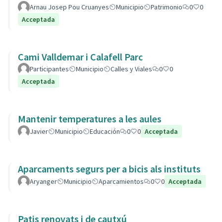
Arnau Josep Pou Cruanyes
Municipio
Patrimonio
0
0
Acceptada
Cami Valldemar i Calafell Parc
Participantes
Municipio
Calles y Viales
0
0
Acceptada
Mantenir temperatures a les aules
Javier
Municipio
Educación
0
0
Acceptada
Aparcaments segurs per a bicis als instituts
Aryanger
Municipio
Aparcamientos
0
0
Acceptada
Patis renovats i de cautxú