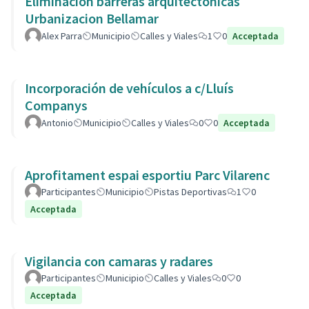
Eliminación barreras arquitectonicas
Urbanizacion Bellamar
Alex Parra
Municipio
Calles y Viales
1
0
Acceptada
Incorporación de vehículos a c/Lluís
Companys
Antonio
Municipio
Calles y Viales
0
0
Acceptada
Aprofitament espai esportiu Parc Vilarenc
Participantes
Municipio
Pistas Deportivas
1
0
Acceptada
Vigilancia con camaras y radares
Participantes
Municipio
Calles y Viales
0
0
Acceptada