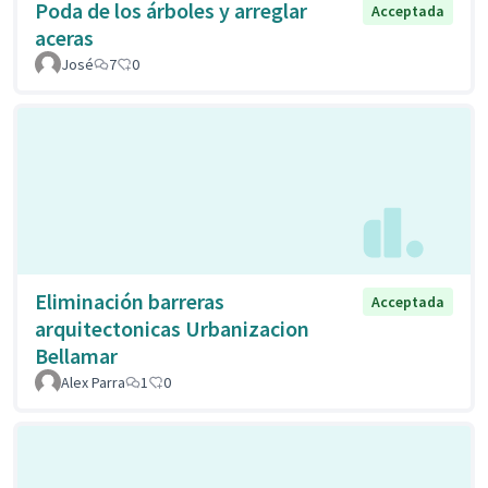
Poda de los árboles y arreglar
Acceptada
aceras
José
7
0
Eliminación barreras
Acceptada
arquitectonicas Urbanizacion
Bellamar
Alex Parra
1
0