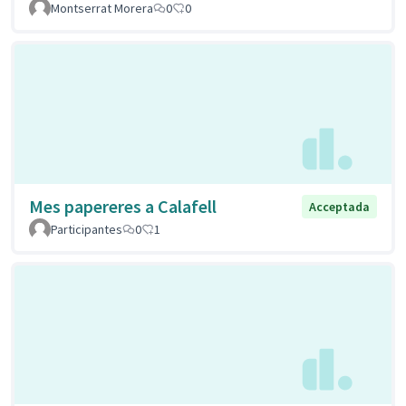
Montserrat Morera
0
0
Mes papereres a Calafell
Acceptada
Participantes
0
1