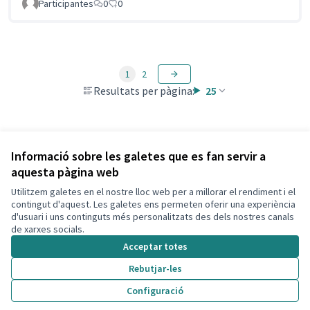
Participantes
0
0
1
2
Resultats per pàgina:
25
Veure totes les propostes retirades
Informació sobre les galetes que es fan servir a
aquesta pàgina web
Utilitzem galetes en el nostre lloc web per a millorar el rendiment i el
Termes i condicions d'ús
contingut d'aquest. Les galetes ens permeten oferir una experiència
Configuració de les galetes
d'usuari i uns continguts més personalitzats des dels nostres canals
Decidim Calafell a X
Decidim Calafell a Facebook
Decidim Calafell a YouTube
Decidim Calafell a GitHub
de xarxes socials.
(Enllaç extern)
(Enllaç extern)
(Enllaç extern)
(Enllaç extern)
Acceptar totes
Rebutjar-les
Amb llicènc
(Enllaç exte
Configuració
(Enllaç extern)
Web creada amb
programari lliure
.
(Enllaç extern)