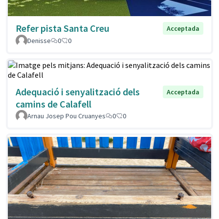
Refer pista Santa Creu
Acceptada
Denisse
0
0
Adequació i senyalització dels
Acceptada
camins de Calafell
Arnau Josep Pou Cruanyes
0
0