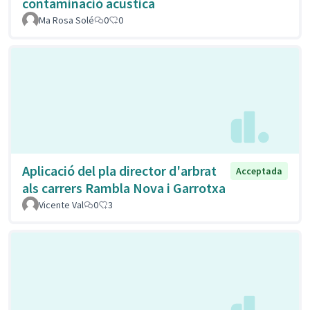
contaminació acústica
Ma Rosa Solé
0
0
Aplicació del pla director d'arbrat
Acceptada
als carrers Rambla Nova i Garrotxa
Vicente Val
0
3