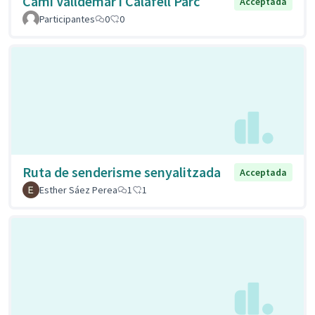
Cami Valldemar i Calafell Parc
Acceptada
Participantes
0
0
Ruta de senderisme senyalitzada
Acceptada
Esther Sáez Perea
1
1