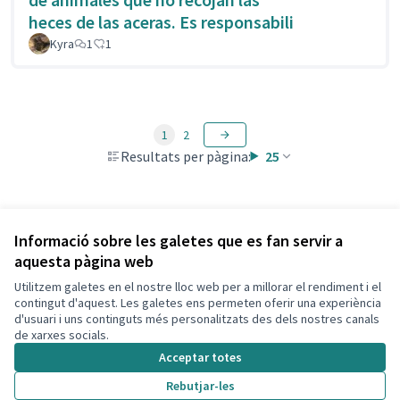
heces de las aceras. Es responsabili
Kyra
1
1
1
2
Resultats per pàgina:
25
Veure totes les propostes retirades
Informació sobre les galetes que es fan servir a
aquesta pàgina web
Utilitzem galetes en el nostre lloc web per a millorar el rendiment i el
Termes i condicions d'ús
contingut d'aquest. Les galetes ens permeten oferir una experiència
Configuració de les galetes
d'usuari i uns continguts més personalitzats des dels nostres canals
Decidim Calafell a X
Decidim Calafell a Facebook
Decidim Calafell a YouTube
Decidim Calafell a GitHub
de xarxes socials.
(Enllaç extern)
(Enllaç extern)
(Enllaç extern)
(Enllaç extern)
Acceptar totes
Rebutjar-les