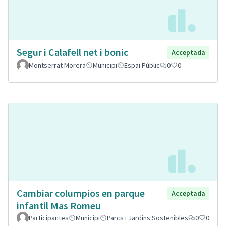
Segur i Calafell net i bonic
Acceptada
Montserrat Morera
Municipi
Espai Públic
0
0
Cambiar columpios en parque
Acceptada
infantil Mas Romeu
Participantes
Municipi
Parcs i Jardins Sostenibles
0
0