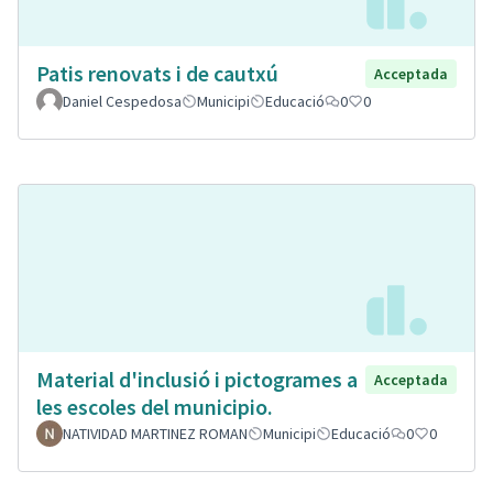
Patis renovats i de cautxú
Acceptada
Daniel Cespedosa
Municipi
Educació
0
0
Material d'inclusió i pictogrames a
Acceptada
les escoles del municipio.
NATIVIDAD MARTINEZ ROMAN
Municipi
Educació
0
0