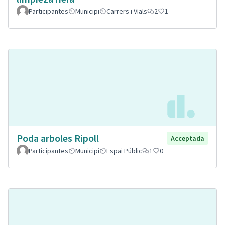
Participantes
Municipi
Carrers i Vials
2
1
Poda arboles Ripoll
Acceptada
Participantes
Municipi
Espai Públic
1
0