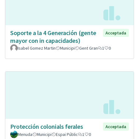
Soporte a la 4 Generación (gente
Acceptada
mayor con in capacidades)
Isabel Gomez Martin
Municipi
Gent Gran
1
0
Protección colonials ferales
Acceptada
Menuda
Municipi
Espai Públic
1
0