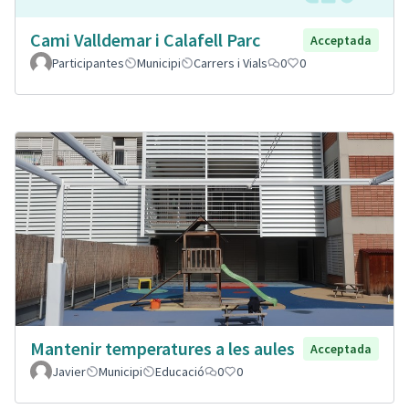
Cami Valldemar i Calafell Parc
Acceptada
Participantes
Municipi
Carrers i Vials
0
0
Mantenir temperatures a les aules
Acceptada
Javier
Municipi
Educació
0
0