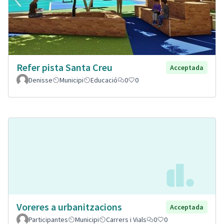
Refer pista Santa Creu
Acceptada
Denisse
Municipi
Educació
0
0
Voreres a urbanitzacions
Acceptada
Participantes
Municipi
Carrers i Vials
0
0